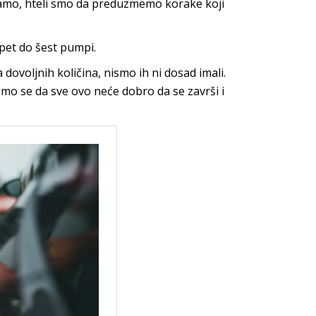
 samo, hteli smo da preduzmemo korake koji
pet do šest pumpi.
ovoljnih količina, nismo ih ni dosad imali.
imo se da sve ovo neće dobro da se završi i