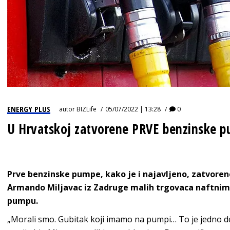
ENERGY PLUS
autor
BIZLife
05/07/2022 | 13:28
0
U Hrvatskoj zatvorene PRVE benzinske 
Prve benzinske pumpe, kako je i najavljeno, zatvorene
Armando Miljavac iz Zadruge malih trgovaca naftnim 
pumpu.
„Morali smo. Gubitak koji imamo na pumpi… To je jedno de