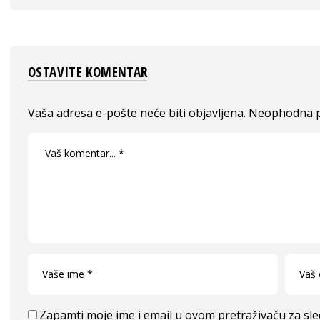
OSTAVITE KOMENTAR
Vaša adresa e-pošte neće biti objavljena.
Neophodna p
Zapamti moje ime i email u ovom pretraživaču za sl