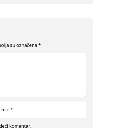
olja su označena
*
edeći komentar.