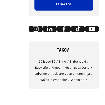
PRIJAVI SE
TAGOVI
30 Ispod 30
Bitno
Bizbendovi
Easy Life
Filmovi
HR
Izjava Dana
Odrzime
Poslovne Vesti
Putovanja
Važno
Wannabe
Webmind