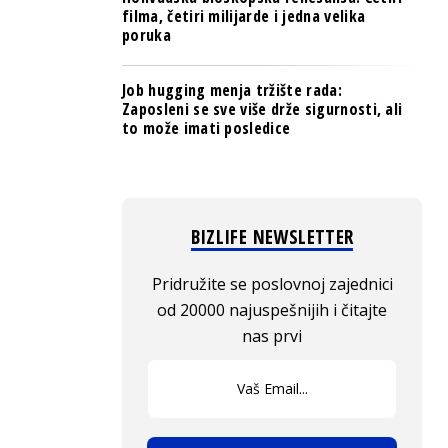
filma, četiri milijarde i jedna velika
poruka
Job hugging menja tržište rada:
Zaposleni se sve više drže sigurnosti, ali
to može imati posledice
BIZLIFE NEWSLETTER
Pridružite se poslovnoj zajednici
od 20000 najuspešnijih i čitajte
nas prvi