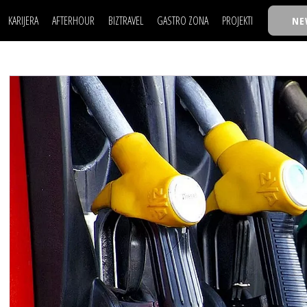
KARIJERA
AFTERHOUR
BIZTRAVEL
GASTRO ZONA
PROJEKTI
NE
POSAO
FILM I SCENA
NAJKOLEGA
LJUDI (HR)
KNJIGE
TASTY TALKS
POSAO
FILM I SCENA
NAJKOLEGA
JE
MOJ UGAO
AUTO SVET
30 ISPOD 30
LJUDI (HR)
KNJIGE
TASTY TALKS
USAVRŠAVANJE
STIL
BACK TO OFFIC
JE
MOJ UGAO
AUTO SVET
30 ISPOD 30
KNOW-HOW
WELLBEING
BIZBENDOVI
USAVRŠAVANJE
STIL
BACK TO OFFIC
BIZKOLEGIJUM
KNOW-HOW
WELLBEING
BIZBENDOVI
BMW BIZNIS LIG
BIZKOLEGIJUM
BIZLIFE WEEK
BMW BIZNIS LIG
IZJAVA GODINE
BIZLIFE WEEK
IZJAVA GODINE