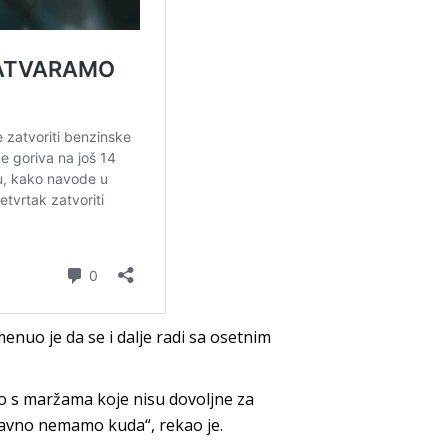
menuo je da se i dalje radi sa osetnim
o s maržama koje nisu dovoljne za
tavno nemamo kuda“, rekao je.