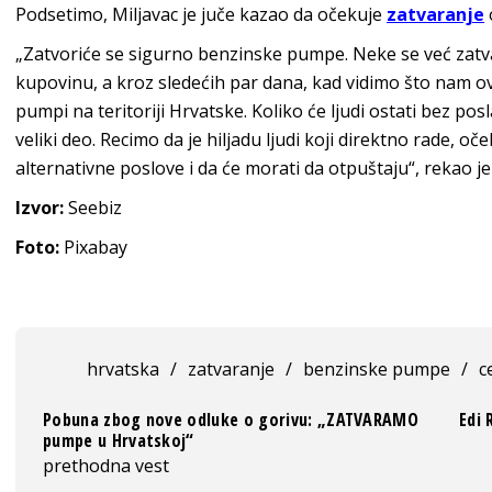
Podsetimo, Miljavac je juče kazao da očekuje
zatvaranje
„Zatvoriće se sigurno benzinske pumpe. Neke se već zatva
kupovinu, a kroz sledećih par dana, kad vidimo što nam 
pumpi na teritoriji Hrvatske. Koliko će ljudi ostati bez pos
veliki deo. Recimo da je hiljadu ljudi koji direktno rade, 
alternativne poslove i da će morati da otpuštaju“, rekao je
Izvor:
Seebiz
Foto:
Pixabay
hrvatska
/
zatvaranje
/
benzinske pumpe
/
c
Pobuna zbog nove odluke o gorivu: „ZATVARAMO
Edi 
pumpe u Hrvatskoj“
prethodna vest