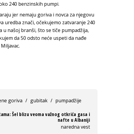
oko 240 benzinskih pumpi.
raju jer nemaju goriva i novca za njegovu
ova uredba znači, očekujemo zatvaranje 240
la u našoj branši, što se tiče pumpadžija,
očekujem da 50 odsto neće uspeti da nađe
 Miljavac.
ene goriva
/
gubitak
/
pumpadžije
Rama: Šel blizu veoma važnog otkrića gasa i
nafte u Albaniji
naredna vest