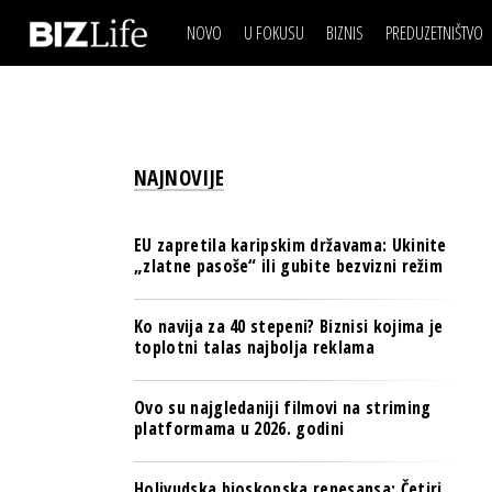
NOVO
U FOKUSU
BIZNIS
PREDUZETNIŠTVO
IZJAVA DANA
BIZNIS SCENA
VIDEO
REAL ESTATE
IZJAVA DANA
BIZNIS SCENA
BREND I KOMUNIKACI
VIDEO
REAL ESTATE
ESG & ENERGY
NAJNOVIJE
BREND I KOMUNIKACI
BANKE
ESG & ENERGY
OSIGURANJE
EU zapretila karipskim državama: Ukinite
BANKE
„zlatne pasoše“ ili gubite bezvizni režim
TECH I AI
OSIGURANJE
BIZNIS & SPORT
Ko navija za 40 stepeni? Biznisi kojima je
TECH I AI
toplotni talas najbolja reklama
PULS REGIONA
BIZNIS & SPORT
NOVO NA RAFU
Ovo su najgledaniji filmovi na striming
PULS REGIONA
platformama u 2026. godini
NOVO NA RAFU
Holivudska bioskopska renesansa: Četiri