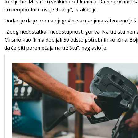
to nije hir. Mi smo u velikim problemima. Da ne pričamo
su neophodni u ovoj situaciji“, istakao je.
Dodao je da je prema njegovim saznanjima zatvoreno još 
„Zbog nedostatka i nedostupnosti goriva. Na tržištu nema d
Mi smo kao firma dobijali 50 odsto potrebnih količina. Boj
da će biti poremećaja na tržištu“, naglasio je.