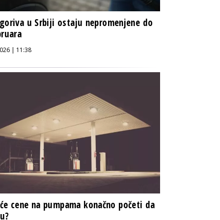
goriva u Srbiji ostaju nepromenjene do
bruara
026 | 11:38
će cene na pumpama konačno početi da
ju?