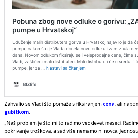
Zahvalio se Vladi što pomaže s fiksiranjem
cena
, ali napo
gubitkom
.
„Naš problem je što mi to radimo već devet meseci. Radim
pokrivanje troškova, a sad više nemamo ni novca. Jednos