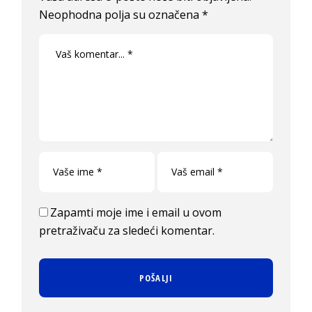
Neophodna polja su označena
*
Zapamti moje ime i email u ovom
pretraživaču za sledeći komentar.