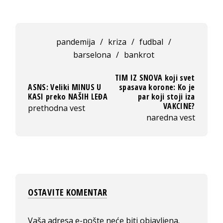
pandemija
/
kriza
/
fudbal
/
barselona
/
bankrot
TIM IZ SNOVA koji svet
ASNS: Veliki MINUS U
spasava korone: Ko je
KASI preko NAŠIH LEĐA
par koji stoji iza
VAKCINE?
prethodna vest
naredna vest
OSTAVITE KOMENTAR
Vaša adresa e-pošte neće biti objavljena.