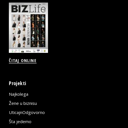
ČITAJ ONLINE
Projekti
Najkolega
Žene u biznisu
UticajnOdgovorno
Šta jedemo