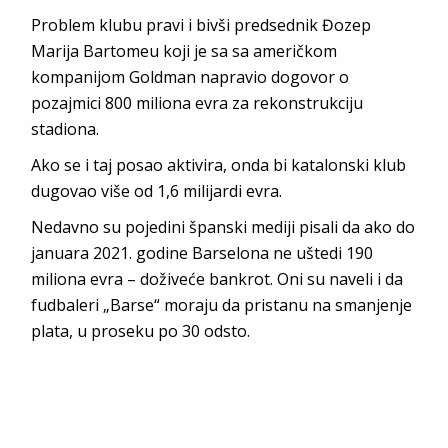
Problem klubu pravi i bivši predsednik Đozep
Marija Bartomeu koji je sa sa američkom
kompanijom Goldman napravio dogovor o
pozajmici 800 miliona evra za rekonstrukciju
stadiona.
Ako se i taj posao aktivira, onda bi katalonski klub
dugovao više od 1,6 milijardi evra.
Nedavno su pojedini španski mediji pisali da ako do
januara 2021. godine Barselona ne uštedi 190
miliona evra – doživeće bankrot. Oni su naveli i da
fudbaleri „Barse“ moraju da pristanu na smanjenje
plata, u proseku po 30 odsto.