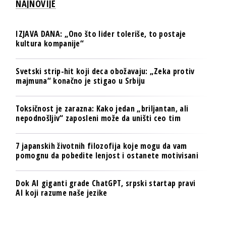
NAJNOVIJE
IZJAVA DANA: „Ono što lider toleriše, to postaje
kultura kompanije“
Svetski strip-hit koji deca obožavaju: „Zeka protiv
majmuna“ konačno je stigao u Srbiju
Toksičnost je zarazna: Kako jedan „briljantan, ali
nepodnošljiv“ zaposleni može da uništi ceo tim
7 japanskih životnih filozofija koje mogu da vam
pomognu da pobedite lenjost i ostanete motivisani
Dok AI giganti grade ChatGPT, srpski startap pravi
AI koji razume naše jezike