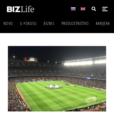
NOVO
U FOKUSU
BIZNIS
PREDUZETNIŠTVO
KARIJERA