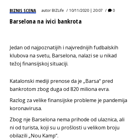
BIZNIS SCENA
autor
BIZLife
10/11/2020 | 20:07
0
Barselona na ivici bankrota
Jedan od najpoznatijih i najvrednijih fudbalskih
klubova na svetu, Barselona, nalazi se u nikad
težoj finansijskoj situaciji.
Katalonski mediji prenose da je „Barsa“ pred
bankrotom zbog duga od 820 miliona evra.
Razlog za velike finansijske probleme je pandemija
koronavirusa.
Zbog nje Barselona nema prihode od ulaznica, ali
ni od turista, koji su u prošlosti u velikom broju
obilazili „Nou Kamp“.