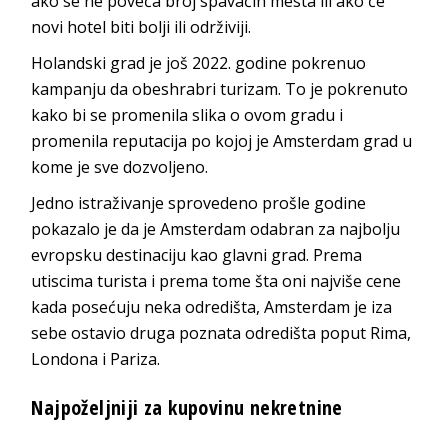
ako se ne poveća broj spavaćih mesta ili ako će
novi hotel biti bolji ili održiviji.
Holandski grad je još 2022. godine pokrenuo
kampanju da obeshrabri turizam. To je pokrenuto
kako bi se promenila slika o ovom gradu i
promenila reputacija po kojoj je Amsterdam grad u
kome je sve dozvoljeno.
Jedno istraživanje sprovedeno prošle godine
pokazalo je da je Amsterdam odabran za najbolju
evropsku destinaciju kao glavni grad. Prema
utiscima turista i prema tome šta oni najviše cene
kada posećuju neka odredišta, Amsterdam je iza
sebe ostavio druga poznata odredišta poput Rima,
Londona i Pariza.
Najpoželjniji za kupovinu nekretnine