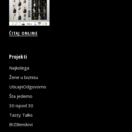
ČITAJ ONLINE
Projekti
Najkolega
Žene u biznisu
UticajnOdgovorno
Šta jedemo
30 ispod 30
Tasty Talks
BIZBendovi