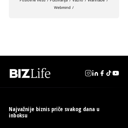
Poslovne Vesti
Putovanja
Važno
Wannabe
Webmind
Najvažnije biznis priče svakog dana u
inboksu