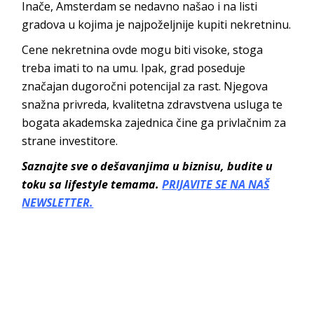
Inače, Amsterdam se nedavno našao i na listi
gradova u kojima je najpoželjnije kupiti nekretninu.
Cene nekretnina ovde mogu biti visoke, stoga
treba imati to na umu. Ipak, grad poseduje
značajan dugoročni potencijal za rast. Njegova
snažna privreda, kvalitetna zdravstvena usluga te
bogata akademska zajednica čine ga privlačnim za
strane investitore.
Saznajte sve o dešavanjima u biznisu, budite u
toku sa lifestyle temama.
PRIJAVITE SE NA NAŠ
NEWSLETTER.