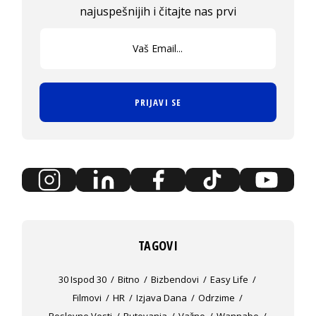
najuspešnijih i čitajte nas prvi
PRIJAVI SE
TAGOVI
30 Ispod 30
Bitno
Bizbendovi
Easy Life
Filmovi
HR
Izjava Dana
Odrzime