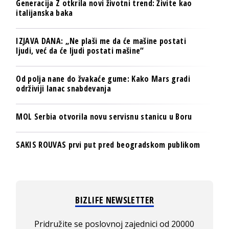
Generacija Z otkrila novi životni trend: Živite kao
italijanska baka
IZJAVA DANA: „Ne plaši me da će mašine postati
ljudi, već da će ljudi postati mašine“
Od polja nane do žvakaće gume: Kako Mars gradi
održiviji lanac snabdevanja
MOL Serbia otvorila novu servisnu stanicu u Boru
SAKIS ROUVAS prvi put pred beogradskom publikom
BIZLIFE NEWSLETTER
Pridružite se poslovnoj zajednici od 20000