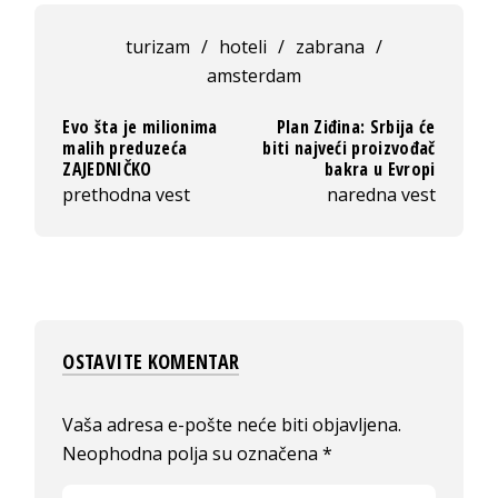
turizam
/
hoteli
/
zabrana
/
amsterdam
Evo šta je milionima
Plan Ziđina: Srbija će
malih preduzeća
biti najveći proizvođač
ZAJEDNIČKO
bakra u Evropi
prethodna vest
naredna vest
OSTAVITE KOMENTAR
Vaša adresa e-pošte neće biti objavljena.
Neophodna polja su označena
*