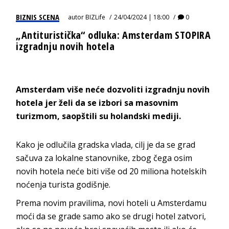
BIZNIS SCENA
autor
BIZLife
24/04/2024 | 18:00
0
„Antituristička“ odluka: Amsterdam STOPIRA
izgradnju novih hotela
Amsterdam više neće dozvoliti izgradnju novih
hotela jer želi da se izbori sa masovnim
turizmom, saopštili su holandski mediji.
Kako je odlučila gradska vlada, cilj je da se grad
sačuva za lokalne stanovnike, zbog čega osim
novih hotela neće biti više od 20 miliona hotelskih
noćenja turista godišnje.
Prema novim pravilima, novi hoteli u Amsterdamu
moći da se grade samo ako se drugi hotel zatvori,