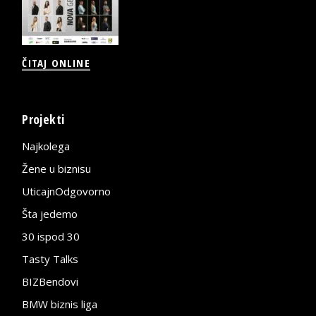
ČITAJ ONLINE
Projekti
Najkolega
Žene u biznisu
UticajnOdgovorno
Šta jedemo
30 ispod 30
Tasty Talks
BIZBendovi
BMW biznis liga