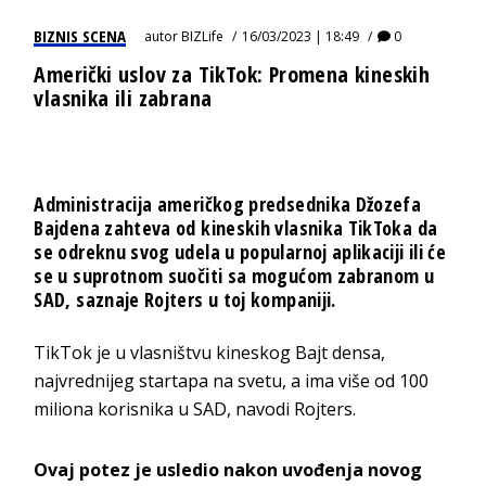
BIZNIS SCENA
autor
BIZLife
16/03/2023 | 18:49
0
Američki uslov za TikTok: Promena kineskih
vlasnika ili zabrana
Administracija američkog predsednika Džozefa
Bajdena zahteva od kineskih vlasnika TikToka da
se odreknu svog udela u popularnoj aplikaciji ili će
se u suprotnom suočiti sa mogućom zabranom u
SAD, saznaje Rojters u toj kompaniji.
TikTok je u vlasništvu kineskog Bajt densa,
najvrednijeg startapa na svetu, a ima više od 100
miliona korisnika u SAD, navodi Rojters.
Ovaj potez je usledio nakon uvođenja novog