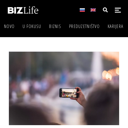
NOVO
U FOKUSU
BIZNIS
PREDUZETNIŠTVO
KARIJERA