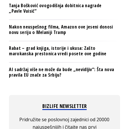
Tanja Bošković ovogodišnja dobitnica nagrade
„Pavle Vuisić“
Nakon neuspešnog filma, Amazon ove jeseni donosi
novu seriju o Melaniji Tramp
Rabat – grad knjiga, istorije i ukusa: Zašto
marokanska prestonica vredi posete ove godine
AI sadržaj više ne može da bude „nevidljiv“: Šta nova
pravila EU znače za Srbiju?
BIZLIFE NEWSLETTER
Pridružite se poslovnoj zajednici od 20000
najuspešnijih i čitajte nas prvi