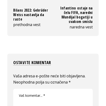
Infantino ostaje na
Bilans 2022: Gebrüder
čelu FIFA, naredni
Weiss nastavlja da
Mundijal bogatiji u
raste
svakom smislu
prethodna vest
naredna vest
OSTAVITE KOMENTAR
Vaša adresa e-pošte neće biti objavljena.
Neophodna polja su označena
*