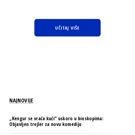
UČITAJ VIŠE
NAJNOVIJE
„Kengur se vraća kući“ uskoro u bioskopima:
Objavljen trejler za novu komediju