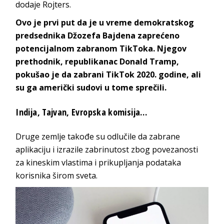
dodaje Rojters.
Ovo je prvi put da je u vreme demokratskog
predsednika Džozefa Bajdena zaprećeno
potencijalnom zabranom TikToka. Njegov
prethodnik, republikanac Donald Tramp,
pokušao je da zabrani TikTok 2020. godine, ali
su ga američki sudovi u tome sprečili.
Indija, Tajvan, Evropska komisija…
Druge zemlje takođe su odlučile da zabrane
aplikaciju i izrazile zabrinutost zbog povezanosti
za kineskim vlastima i prikupljanja podataka
korisnika širom sveta.