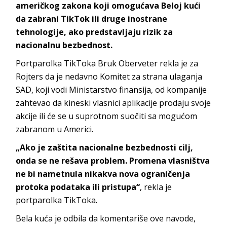
američkog zakona koji omogućava Beloj kući
da zabrani TikTok ili druge inostrane
tehnologije, ako predstavljaju rizik za
nacionalnu bezbednost.
Portparolka TikToka Bruk Oberveter rekla je za
Rojters da je nedavno Komitet za strana ulaganja
SAD, koji vodi Ministarstvo finansija, od kompanije
zahtevao da kineski vlasnici aplikacije prodaju svoje
akcije ili će se u suprotnom suočiti sa mogućom
zabranom u Americi.
„Ako je zaštita nacionalne bezbednosti cilj,
onda se ne rešava problem. Promena vlasništva
ne bi nametnula nikakva nova ograničenja
protoka podataka ili pristupa“
, rekla je
portparolka TikToka.
Bela kuća je odbila da komentariše ove navode,