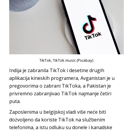
TikTok, TikTok music (Pixabay)
Indija je zabranila TikTok i desetine drugih
aplikacija kineskih programera, Avganistan je u
pregovorima o zabrani TikToka, a Pakistan je
privremno zabranjivao TikTok najmanje četiri
puta.
Zaposlenima u belgijskoj vladi više neće biti
dozvoljeno da koriste TikTok na službenim
telefonima, a istu odluku su donele i kanadske