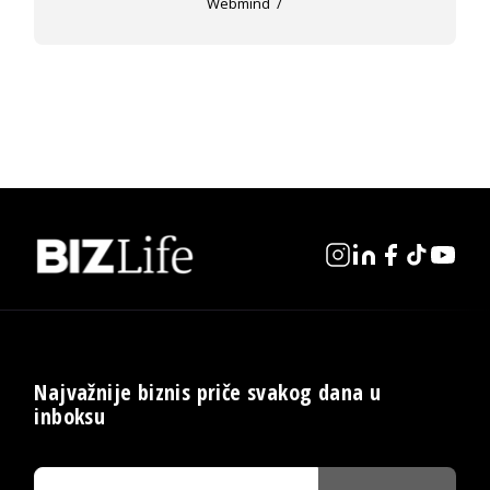
Webmind
Najvažnije biznis priče svakog dana u
inboksu