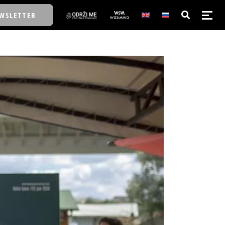
WSLETTER
E/SCHOOL
E/SCHOOL
A
A