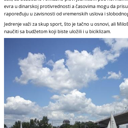
evra u dinarskoj protivrednosti a časovima mogu da prisus
rapoređuju u zavisnosti od vremenskih uslova i slobodno
Jedrenje važi za skup sport, što je tačno u osnovi, ali Mi
naučiti sa budžetom koji biste uložili i u biciklizam.