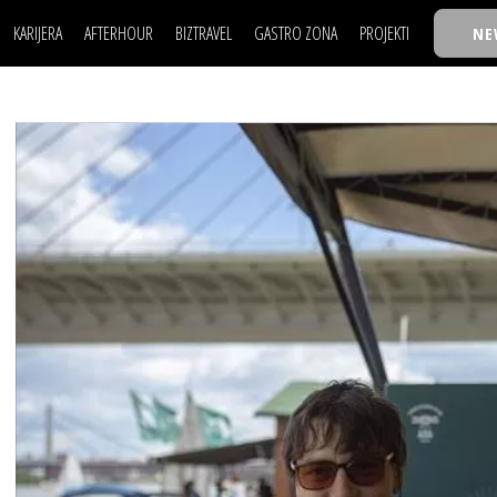
KARIJERA
AFTERHOUR
BIZTRAVEL
GASTRO ZONA
PROJEKTI
NE
POSAO
FILM I SCENA
NAJKOLEGA
LJUDI (HR)
KNJIGE
TASTY TALKS
POSAO
FILM I SCENA
NAJKOLEGA
JE
MOJ UGAO
AUTO SVET
30 ISPOD 30
LJUDI (HR)
KNJIGE
TASTY TALKS
USAVRŠAVANJE
STIL
BACK TO OFFIC
JE
MOJ UGAO
AUTO SVET
30 ISPOD 30
KNOW-HOW
WELLBEING
BIZBENDOVI
USAVRŠAVANJE
STIL
BACK TO OFFIC
BIZKOLEGIJUM
KNOW-HOW
WELLBEING
BIZBENDOVI
BMW BIZNIS LIG
BIZKOLEGIJUM
BIZLIFE WEEK
BMW BIZNIS LIG
IZJAVA GODINE
BIZLIFE WEEK
IZJAVA GODINE