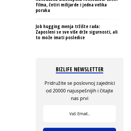
filma, četiri milijarde i jedna velika
poruka
Job hugging menja tržište rada:
Zaposleni se sve više drže sigurnosti, ali
to može imati posledice
BIZLIFE NEWSLETTER
Pridružite se poslovnoj zajednici
od 20000 najuspešnijih i čitajte
nas prvi