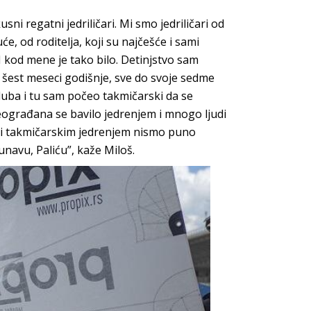
sni regatni jedriličari. Mi smo jedriličari od
e, od roditelja, koji su najčešće i sami
 I kod mene je tako bilo. Detinjstvo sam
o šest meseci godišnje, sve do svoje sedme
luba i tu sam počeo takmičarski da se
eograđana se bavilo jedrenjem i mnogo ljudi
vili takmičarskim jedrenjem nismo puno
unavu, Paliću”, kaže Miloš.