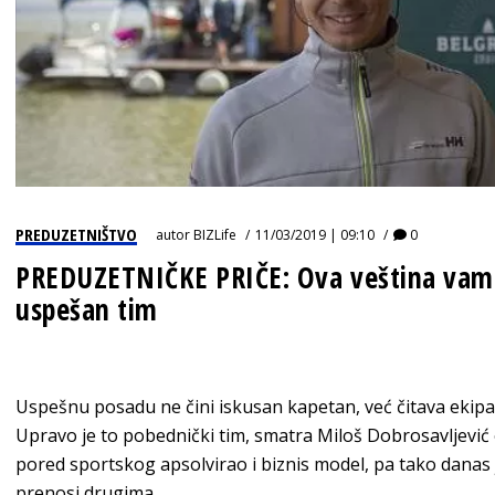
PREDUZETNIŠTVO
autor
BIZLife
11/03/2019 | 09:10
0
PREDUZETNIČKE PRIČE: Ova veština vam 
uspešan tim
Uspešnu posadu ne čini iskusan kapetan, već čitava ekipa
Upravo je to pobednički tim, smatra Miloš Dobrosavljević
pored sportskog apsolvirao i biznis model, pa tako danas j
prenosi drugima.