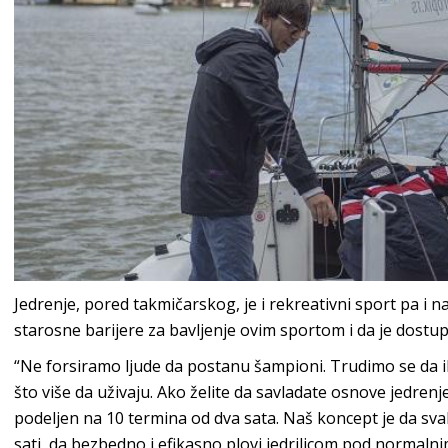
Jedrenje, pored takmičarskog, je i rekreativni sport pa i n
starosne barijere za bavljenje ovim sportom i da je dostu
“Ne forsiramo ljude da postanu šampioni. Trudimo se da i
što više da uživaju. Ako želite da savladate osnove jedrenj
podeljen na 10 termina od dva sata. Naš koncept je da sva
sati, da bezbedno i efikasno plovi jedrilicom pod normal