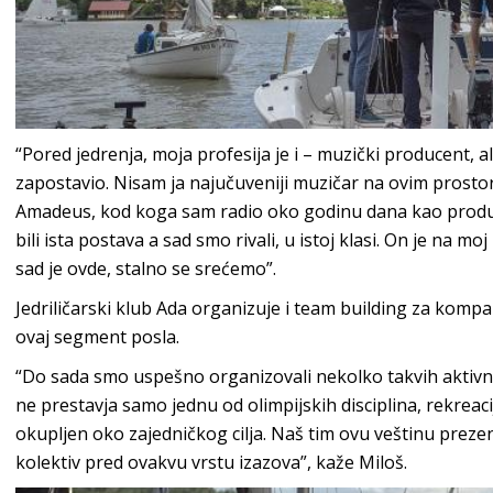
“Pored jedrenja, moja profesija je i – muzički producent,
zapostavio. Nisam ja najučuveniji muzičar na ovim prosto
Amadeus, kod koga sam radio oko godinu dana kao produ
bili ista postava a sad smo rivali, u istoj klasi. On je na m
sad je ovde, stalno se srećemo”.
Jedriličarski klub Ada organizuje i team building za kompan
ovaj segment posla.
“Do sada smo uspešno organizovali nekolko takvih aktivno
ne prestavja samo jednu od olimpijskih disciplina, rekreaciju
okupljen oko zajedničkog cilja. Naš tim ovu veštinu preze
kolektiv pred ovakvu vrstu izazova”, kaže Miloš.