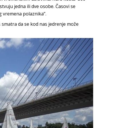
tvuju jedna ili dve osobe. Časovi se
g vremena polaznika”.
loš smatra da se kod nas jedrenje može