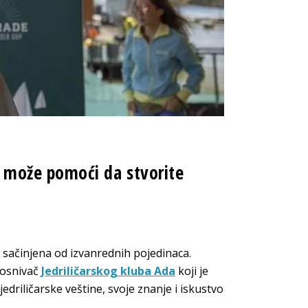
može pomoći da stvorite
 sačinjena od izvanrednih pojedinaca.
 osnivač
Jedriličarskog kluba Ada
koji je
edriličarske veštine, svoje znanje i iskustvo