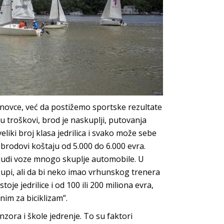
novce, već da postižemo sportske rezultate
u troškovi, brod je naskuplji, putovanja
eliki broj klasa jedrilica i svako može sebe
brodovi koštaju od 5.000 do 6.000 evra.
i ljudi voze mnogo skuplje automobile. U
skupi, ali da bi neko imao vrhunskog trenera
oje jedrilice i od 100 ili 200 miliona evra,
im za biciklizam”.
nzora i škole jedrenje. To su faktori