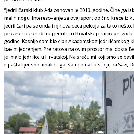
“Jedriličarski klub Ada osnovan je 2013. godine. Čine ga isku
malih nogu. Interesovanje za ovaj sport obično kreće iz kuć
jedriličari pa se onda i njihova deca pelcuju za tako nešto.
proveo na porodičnoj jedrilici u Hrvatskoj i tamo provodi
godine. Kasnije sam bio član Akademskog jedriličarskog k
bavim jedrenjem. Pre ratova na ovim prostorima, dosta B
je imalo jedrilice u Hrvatskoj. Na sreću mi koji smo se ba
ispaštali jer smo imali bogat šampionat u Srbiji, na Savi, D