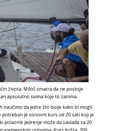
ačin života. Miloš smatra da ne postoje
pan apsolutno svima koje to zanima.
h naučimo da jedre što bolje kako bi mogli
e potreban je osnovni kurs od 20 sati koji je
ki polaznik jedrenje može da savlada za 20
nim vremenskim uslovima. Kurs košta 300