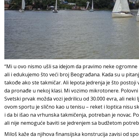
“Mi u ovo nismo ušli sa idejom da pravimo neke ogromne 
ali i edukujemo što veći broj Beograđana. Kada su u pitanj
takođe ako ste takmičar. Ali lepota jedrenja je što postoji v
da pronađe u nekoj klasi. Mi vozimo mikrotonere. Polovni 
Svetski prvak možda vozi jedrilicu od 30.000 evra, ali nek
ovom sportu je slično kao u tenisu – reket i loptica nisu 
i da bi išao na vrhunska takmičenja, potreban je novac. Post
ali nije nemoguće baviti se jedrenjem sa budžetom potrebn
Miloš kaže da njihova finansijska konstrucija zavisi od spo