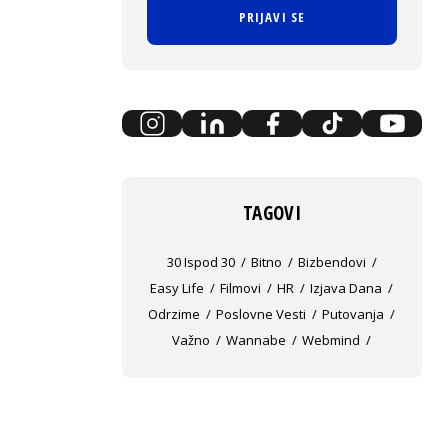
PRIJAVI SE
TAGOVI
30 Ispod 30
Bitno
Bizbendovi
Easy Life
Filmovi
HR
Izjava Dana
Odrzime
Poslovne Vesti
Putovanja
Važno
Wannabe
Webmind