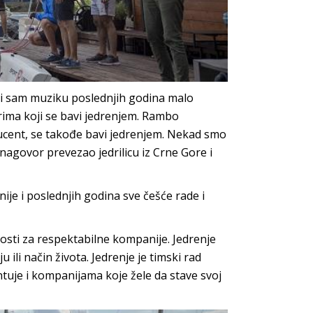
 ali sam muziku poslednjih godina malo
rima koji se bavi jedrenjem. Rambo
cent, se takođe bavi jedrenjem. Nekad smo
oj nagovor prevezao jedrilicu iz Crne Gore i
ije i poslednjih godina sve češće rade i
sti za respektabilne kompanije. Jedrenje
 ili način života. Jedrenje je timski rad
ntuje i kompanijama koje žele da stave svoj