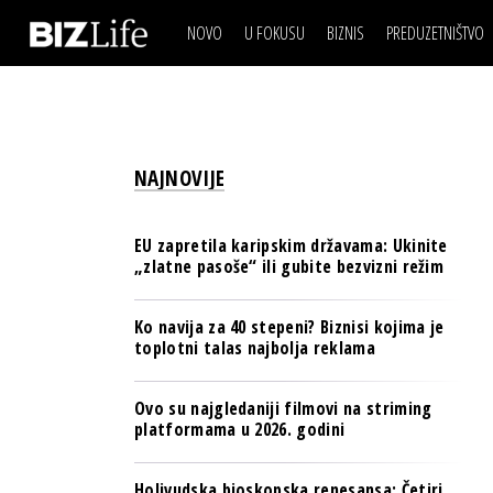
NOVO
U FOKUSU
BIZNIS
PREDUZETNIŠTVO
IZJAVA DANA
BIZNIS SCENA
VIDEO
REAL ESTATE
IZJAVA DANA
BIZNIS SCENA
BREND I KOMUNIKACI
VIDEO
REAL ESTATE
ESG & ENERGY
NAJNOVIJE
BREND I KOMUNIKACI
BANKE
ESG & ENERGY
OSIGURANJE
EU zapretila karipskim državama: Ukinite
BANKE
„zlatne pasoše“ ili gubite bezvizni režim
TECH I AI
OSIGURANJE
BIZNIS & SPORT
Ko navija za 40 stepeni? Biznisi kojima je
TECH I AI
toplotni talas najbolja reklama
PULS REGIONA
BIZNIS & SPORT
NOVO NA RAFU
Ovo su najgledaniji filmovi na striming
PULS REGIONA
platformama u 2026. godini
NOVO NA RAFU
Holivudska bioskopska renesansa: Četiri