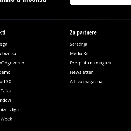
kti
Za partnere
lega
Saradnja
 biznisu
Media Kit
jnOdgovorno
Pretplata na magazin
edemo
Newsletter
pod 30
Arhiva magazina
 Talks
ndovi
znis liga
e Week