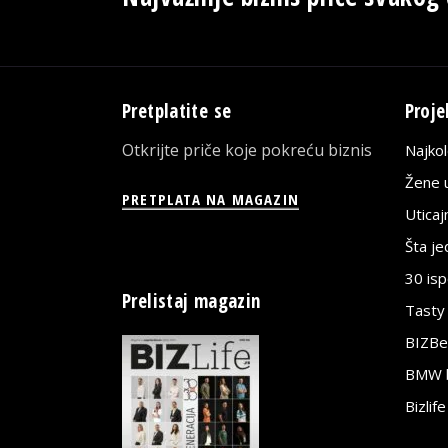
Pretplatite se
Proje
Otkrijte priče koje pokreću biznis
Najko
Žene u
PRETPLATA NA MAGAZIN
Utica
Šta j
30 is
Prelistaj magazin
Tasty
BIZBe
BMW bi
Bizlif