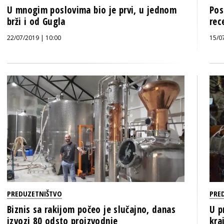
U mnogim poslovima bio je prvi, u jednom
Pos
brži i od Gugla
rec
22/07/2019 | 10:00
15/0
PREDUZETNIŠTVO
PRE
Biznis sa rakijom počeo je slučajno, danas
U p
izvozi 80 odsto proizvodnje
kraj