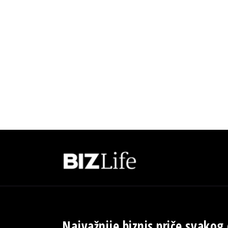
Najvažnije biznis priče svakog