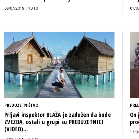
08/07/2019 | 10:10
01/0
PREDUZETNIŠTVO
PRE
Prljavi inspektor BLAŽA je zadužen da bude
On 
ZVEZDA, ostali u grupi su PREDUZETNICI
pro
(VIDEO)...
17/0