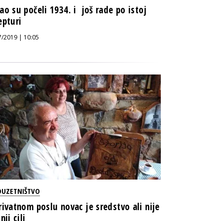
ao su počeli 1934. i još rade po istoj
epturi
7/2019 | 10:05
DUZETNIŠTVO
rivatnom poslu novac je sredstvo ali nije
nji cilj