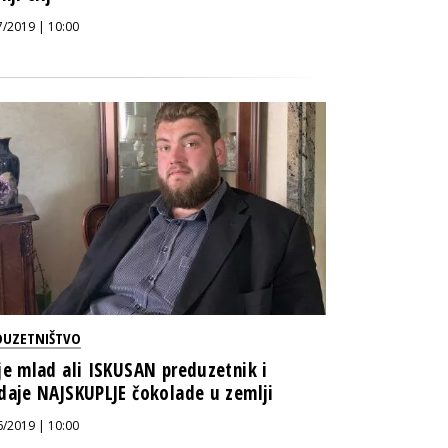
7/2019 | 10:00
DUZETNIŠTVO
je mlad ali ISKUSAN preduzetnik i
daje NAJSKUPLJE čokolade u zemlji
6/2019 | 10:00