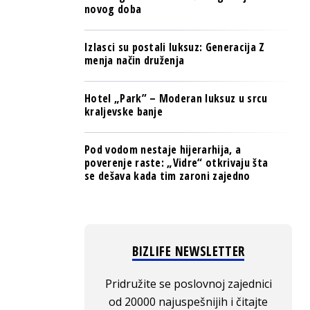
novog doba
Izlasci su postali luksuz: Generacija Z
menja način druženja
Hotel „Park” – Moderan luksuz u srcu
kraljevske banje
Pod vodom nestaje hijerarhija, a
poverenje raste: „Vidre“ otkrivaju šta
se dešava kada tim zaroni zajedno
BIZLIFE NEWSLETTER
Pridružite se poslovnoj zajednici
od 20000 najuspešnijih i čitajte