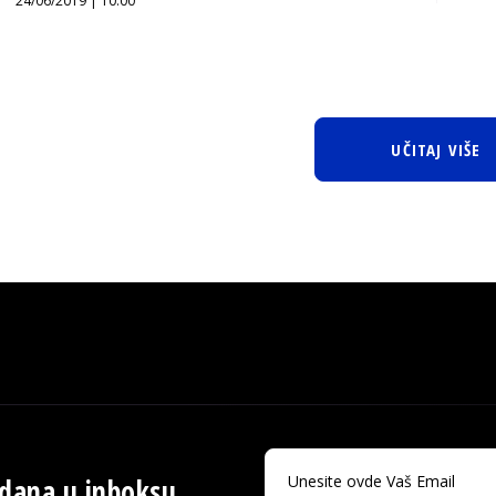
24/06/2019 | 10:00
UČITAJ VIŠE
 dana u inboksu