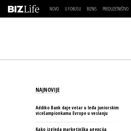
NOVO
U FOKUSU
BIZNIS
PREDUZETNIŠTVO
IZJAVA DANA
BIZNIS SCENA
VIDEO
REAL ESTATE
IZJAVA DANA
BIZNIS SCENA
BREND I KOMUNIKACI
VIDEO
REAL ESTATE
ESG & ENERGY
BREND I KOMUNIKACI
BANKE
ESG & ENERGY
OSIGURANJE
BANKE
TECH I AI
OSIGURANJE
BIZNIS & SPORT
NAJNOVIJE
TECH I AI
PULS REGIONA
BIZNIS & SPORT
NOVO NA RAFU
Addiko Bank daje vetar u leđa juniorskim
PULS REGIONA
vicešampionkama Evrope u veslanju
NOVO NA RAFU
Kako izgleda marketinška agencija