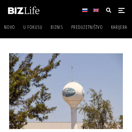
NOVO
U FOKUSU
BIZNIS
PREDUZETNIŠTVO
KARIJERA