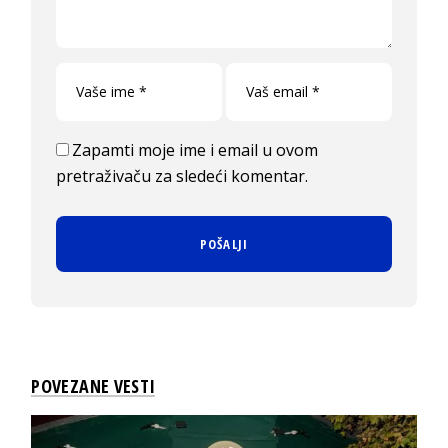
Zapamti moje ime i email u ovom
pretraživaču za sledeći komentar.
POVEZANE VESTI