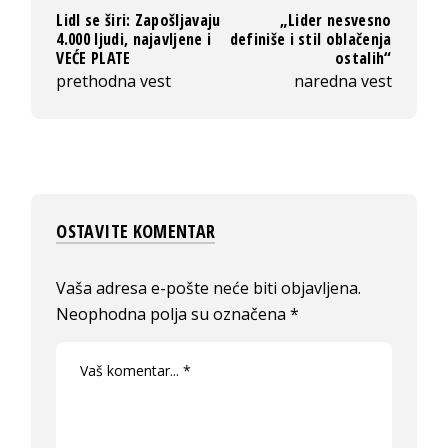
Lidl se širi: Zapošljavaju
„Lider nesvesno
4.000 ljudi, najavljene i
definiše i stil oblačenja
VEĆE PLATE
ostalih“
prethodna vest
naredna vest
OSTAVITE KOMENTAR
Vaša adresa e-pošte neće biti objavljena.
Neophodna polja su označena
*