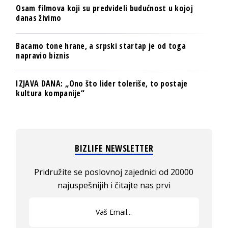
Osam filmova koji su predvideli budućnost u kojoj
danas živimo
Bacamo tone hrane, a srpski startap je od toga
napravio biznis
IZJAVA DANA: „Ono što lider toleriše, to postaje
kultura kompanije“
BIZLIFE NEWSLETTER
Pridružite se poslovnoj zajednici od 20000
najuspešnijih i čitajte nas prvi