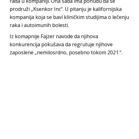
rada u kompaniji. Ona sada ima ponudu da se
prodruži „Ksenkor Inc“. U pitanju je kalifornijska
kompanija koja se bavi kliničkim studijima o lečenju
raka i autoimunih bolesti.
Iz komapnije Fajzer navode da njihova
konkurencija pokušava da regrutuje njihove
zaposlene „nemilosrdno, posebno tokom 2021.“.