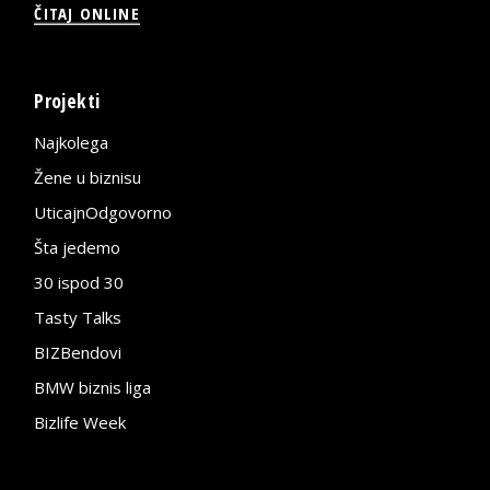
ČITAJ ONLINE
Projekti
Najkolega
Žene u biznisu
UticajnOdgovorno
Šta jedemo
30 ispod 30
Tasty Talks
BIZBendovi
BMW biznis liga
Bizlife Week