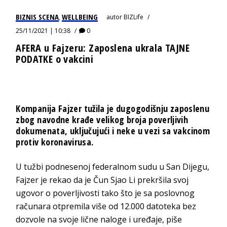
BIZNIS SCENA
WELLBEING
autor
BIZLife
,
25/11/2021 | 10:38
0
AFERA u Fajzeru: Zaposlena ukrala TAJNE
PODATKE o vakcini
Kompanija
Fajzer
tužila je dugogodišnju zaposlenu
zbog navodne krađe velikog broja poverljivih
dokumenata, uključujući i neke u vezi sa vakcinom
protiv koronavirusa.
U tužbi podnesenoj federalnom sudu u San Dijegu,
Fajzer je rekao da je Čun Sjao Li prekršila svoj
ugovor o poverljivosti tako što je sa poslovnog
računara otpremila više od 12.000 datoteka bez
dozvole na svoje lične naloge i uređaje, piše