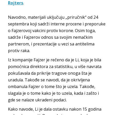
Rojters
.
Navodno, materijali uključuju „priručnik“ od 24
septembra koji sadrži interne procene i preporuke
o Fajzerovoj vakcini protiv korone. Osim toga,
sadrže i Fajzerov odnos sa svojim nemačkim
partnerom, i prezentacije u vezi sa antitelima
protiv raka.
Iz kompanije Fajzer je rečeno da je Li, koja je bila
pomoćnica direktora za statistiku, u više navrata
pokušavala da prikrije tragove onoga šta je
uradula. Takođe se navodi, da je okrivljena
ombanula Fajzer o tome što je uzela. Takođe,
slagala je o tome kako je to uzela, kada i zašto i
gde se nalaze ukradeni podaci.
Kako navode, Li je dala ostavku nakon 15 godina