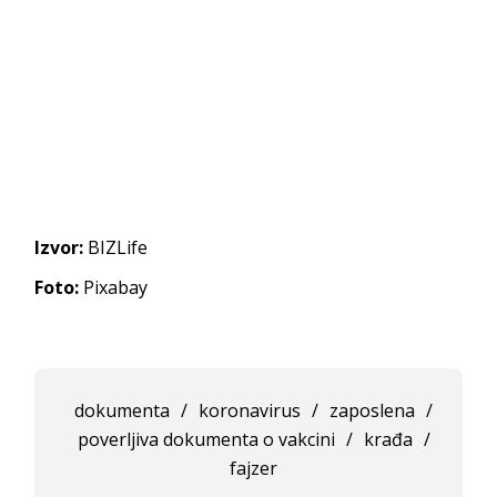
Izvor:
BIZLife
Foto:
Pixabay
dokumenta
/
koronavirus
/
zaposlena
/
poverljiva dokumenta o vakcini
/
krađa
/
fajzer