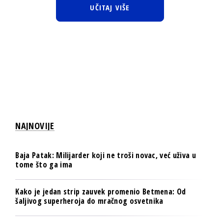
UČITAJ VIŠE
NAJNOVIJE
Baja Patak: Milijarder koji ne troši novac, već uživa u
tome što ga ima
Kako je jedan strip zauvek promenio Betmena: Od
šaljivog superheroja do mračnog osvetnika