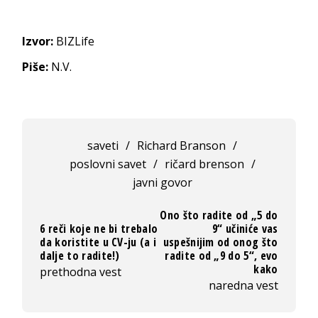
Izvor:
BIZLife
Piše:
N.V.
saveti
/
Richard Branson
/
poslovni savet
/
ričard brenson
/
javni govor
Ono što radite od „5 do
6 reči koje ne bi trebalo
9“ učiniće vas
da koristite u CV-ju (a i
uspešnijim od onog što
dalje to radite!)
radite od „9 do 5“, evo
kako
prethodna vest
naredna vest