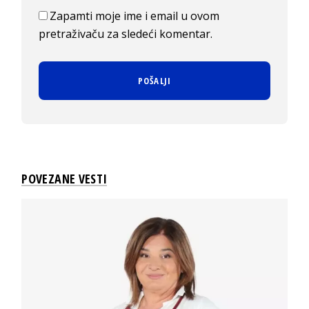
Zapamti moje ime i email u ovom
pretraživaču za sledeći komentar.
POVEZANE VESTI