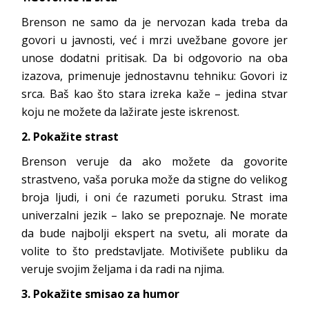
Brenson ne samo da je nervozan kada treba da
govori u javnosti, već i mrzi uvežbane govore jer
unose dodatni pritisak. Da bi odgovorio na oba
izazova, primenuje jednostavnu tehniku: Govori iz
srca. Baš kao što stara izreka kaže – jedina stvar
koju ne možete da lažirate jeste iskrenost.
2. Pokažite strast
Brenson veruje da ako možete da govorite
strastveno, vaša poruka može da stigne do velikog
broja ljudi, i oni će razumeti poruku. Strast ima
univerzalni jezik – lako se prepoznaje. Ne morate
da bude najbolji ekspert na svetu, ali morate da
volite to što predstavljate. Motivišete publiku da
veruje svojim željama i da radi na njima.
3. Pokažite smisao za humor