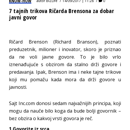
KNOW-HOW
autor
BIZLife
14/09/2017 | 11:28
0
7 tajnih trikova Ričarda Brensona za dobar
javni govor
Ričard Brenson (Richard Branson), poznati
preduzetnik, milioner i inovator, skoro je priznao
da ne voli javne govore. To je bilo vrlo
iznenađujuće s obzirom da stalno drži govore i
predavanja. Ipak, Brenson ima i neke tajne trikove
koji mu pomažu kada mora da drži govore u
javnosti.
Sajt Inc.com donosi sedam najvažnijih principa, koji
mogu da nauče bilo koga da bude bolji govornik –
bez obzira o kakvoj vrsti govora je reč.
1.Govorite iz srca