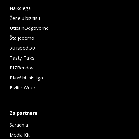
Najkolega
Žene u biznisu
UticajnOdgovorno
Šta jedemo
30 ispod 30
Tasty Talks
BIZBendovi
BMW biznis liga
Bizlife Week
Za partnere
Saradnja
Media Kit