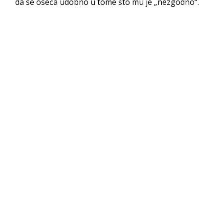
da se oseća udobno u tome što mu je „nezgodno“.