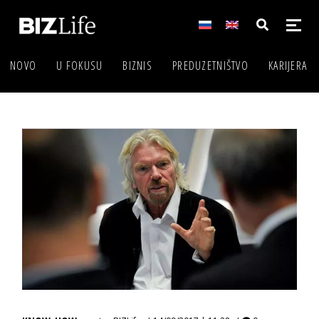
NOVO
U FOKUSU
BIZNIS
PREDUZETNIŠTVO
KARIJERA