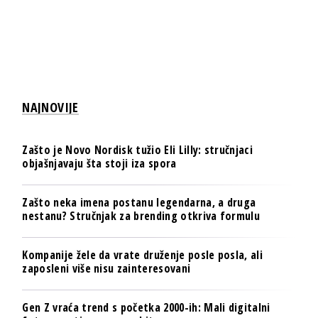
NAJNOVIJE
Zašto je Novo Nordisk tužio Eli Lilly: stručnjaci
objašnjavaju šta stoji iza spora
Zašto neka imena postanu legendarna, a druga
nestanu? Stručnjak za brending otkriva formulu
Kompanije žele da vrate druženje posle posla, ali
zaposleni više nisu zainteresovani
Gen Z vraća trend s početka 2000-ih: Mali digitalni