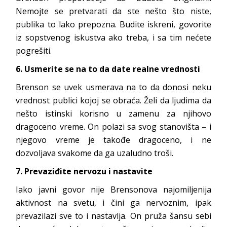
Nemojte se pretvarati da ste nešto što niste,
publika to lako prepozna. Budite iskreni, govorite
iz sopstvenog iskustva ako treba, i sa tim nećete
pogrešiti.
6. Usmerite se na to da date realne vrednosti
Brenson se uvek usmerava na to da donosi neku
vrednost publici kojoj se obraća. Želi da ljudima da
nešto istinski korisno u zamenu za njihovo
dragoceno vreme. On polazi sa svog stanovišta – i
njegovo vreme je takođe dragoceno, i ne
dozvoljava svakome da ga uzaludno troši.
7. Prevaziđite nervozu i nastavite
Iako javni govor nije Brensonova najomiljenija
aktivnost na svetu, i čini ga nervoznim, ipak
prevazilazi sve to i nastavlja. On pruža šansu sebi