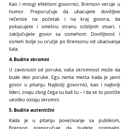
Kao i mnogi efektivni govornici, Brenson veruje u
humor. Preporučuje da ubacujete dovitljive
rečenice na početak i na kraj govora, da
pokazujete i smešnu stranu ozbiljnih stvari, i
zaključujete govor sa osmehom. Dovitljivost i
osmeh bolje su oružje po Brensonu od ubacivanja
šala.
4. Budite skromni
U zavisnosti od poruke, vaša skromnost može da
bude deo poruke. Egu nema mesta kada je javni
govor u pitanju. Najbolji govornici, kao i najbolji
lideri, znaju zbog čega su baš tu – i da se to postiže
ukoliko ostaju skromni.
5. Budite autentični
Kada je u pitanju povezivanje sa publikom,
Brenson preporučuje da budete originalni.