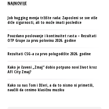
NAJNOVIJE
Job hugging menja tržište rada: Zaposleni se sve više
drže sigurnosti, ali to može imati posledice
Pouzdano poslovanje i kontinuitet rasta – Rezultati
OTP Grupe za prvu polovinu 2026. godine
Rezultati CSG-a za prvo polugodište 2026. godine
Kako je čuveni „Zmaj“ dobio potpuno novi život kroz
AFI City Zmaj?
Kako su nas Tom i Džeri, a da to nismo ni primetili,
naučili da cenimo klasičnu muziku