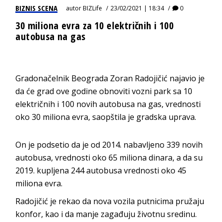
BIZNIS SCENA
autor
BIZLife
23/02/2021 | 18:34
0
30 miliona evra za 10 električnih i 100
autobusa na gas
Gradonačelnik Beograda Zoran Radojičić najavio je
da će grad ove godine obnoviti vozni park sa 10
električnih i 100 novih autobusa na gas, vrednosti
oko 30 miliona evra, saopštila je gradska uprava.
On je podsetio da je od 2014. nabavljeno 339 novih
autobusa, vrednosti oko 65 miliona dinara, a da su
2019. kupljena 244 autobusa vrednosti oko 45
miliona evra.
Radojičić je rekao da nova vozila putnicima pružaju
konfor, kao i da manje zagađuju životnu sredinu.