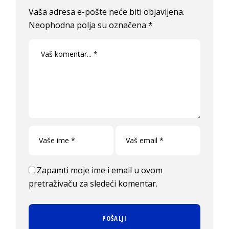
Vaša adresa e-pošte neće biti objavljena.
Neophodna polja su označena
*
Zapamti moje ime i email u ovom
pretraživaču za sledeći komentar.