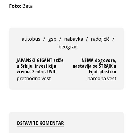
Foto:
Beta
autobus
/
gsp
/
nabavka
/
radojićić
/
beograd
JAPANSKI GIGANT stiže
NEMA dogovora,
u Srbiju, investicija
nastavlja se ŠTRAJK u
vredna 2 mlrd. USD
Fijat plastiku
prethodna vest
naredna vest
OSTAVITE KOMENTAR