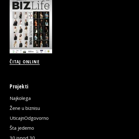
ČITAJ ONLINE
Projekti
Najkolega
Žene u biznisu
UticajnOdgovorno
Šta jedemo
30 ispod 30