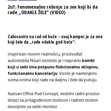
2u1: Fenomenalno rešenje za sve koji bi da
rade „ODAKLE ŽELE“ (VIDEO)
Zaboravite na rad od kuće – ovaj kamper je za one
koji žele da „rade odakle god hoće“.
Inspirisan novom realnošću, proizvođač
automobila Nisan osmislio je i napravio
kombi
koji u sebi ima potpuno finkcionalnu sklopivu,
funkcionalnu kancelariju
. Vozilo je namenjeno
svima onima koji rade na daljinu i žele da putuju.
Nazvan Office Pod Concept, mobilni radni prostor
dolazi sa prilagođenom stolicom i radnim stolom
dovoljnim za veliki monitor.