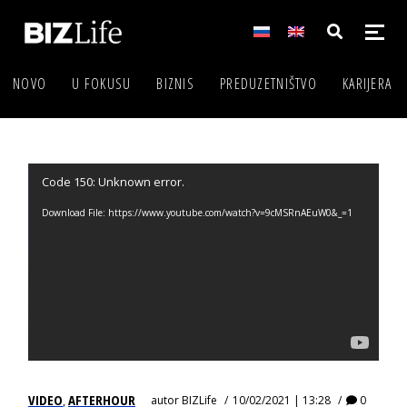
NOVO
U FOKUSU
BIZNIS
PREDUZETNIŠTVO
KARIJERA
Video
Code 150: Unknown error.
Player
Download File: https://www.youtube.com/watch?v=9cMSRnAEuW0&_=1
VIDEO
AFTERHOUR
autor
BIZLife
10/02/2021 | 13:28
0
,