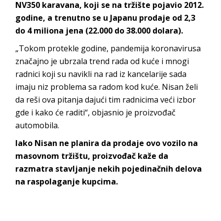
NV350 karavana, koji se na tržište pojavio 2012.
godine, a trenutno se u Japanu prodaje od 2,3
do 4 miliona jena (22.000 do 38.000 dolara).
„Tokom protekle godine, pandemija koronavirusa
značajno je ubrzala trend rada od kuće i mnogi
radnici koji su navikli na rad iz kancelarije sada
imaju niz problema sa radom kod kuće. Nisan želi
da reši ova pitanja dajući tim radnicima veći izbor
gde i kako će raditi“, objasnio je proizvođač
automobila.
Iako Nisan ne planira da prodaje ovo vozilo na
masovnom tržištu, proizvođač kaže da
razmatra stavljanje nekih pojedinačnih delova
na raspolaganje kupcima.