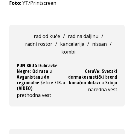
Foto:
YT/Printscreen
rad od kuće
/
rad na daljinu
/
radni rostor
/
kancelarija
/
nissan
/
kombi
PUN KRUG Dubravke
Negre: Od rata u
CeraVe: Svetski
Avganistanu do
dermakozmetički brend
regionalne šefice EIB-a
konačno dolazi u Srbiju
(VIDEO)
naredna vest
prethodna vest