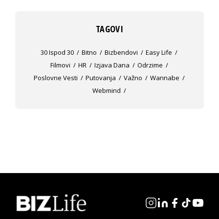
TAGOVI
30 Ispod 30
Bitno
Bizbendovi
Easy Life
Filmovi
HR
Izjava Dana
Odrzime
Poslovne Vesti
Putovanja
Važno
Wannabe
Webmind