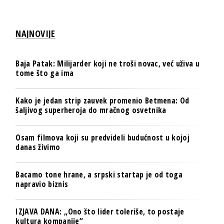
NAJNOVIJE
Baja Patak: Milijarder koji ne troši novac, već uživa u
tome što ga ima
Kako je jedan strip zauvek promenio Betmena: Od
šaljivog superheroja do mračnog osvetnika
Osam filmova koji su predvideli budućnost u kojoj
danas živimo
Bacamo tone hrane, a srpski startap je od toga
napravio biznis
IZJAVA DANA: „Ono što lider toleriše, to postaje
kultura kompanije“