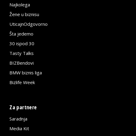
Najkolega
Žene u biznisu
UticajnOdgovorno
Šta jedemo
30 ispod 30
Tasty Talks
BIZBendovi
BMW biznis liga
Bizlife Week
Za partnere
Saradnja
Media Kit