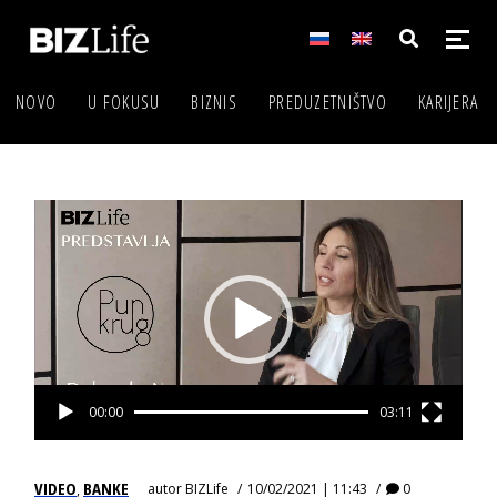
NOVO
U FOKUSU
BIZNIS
PREDUZETNIŠTVO
KARIJERA
Video
Player
00:00
03:11
VIDEO
BANKE
autor
BIZLife
10/02/2021 | 11:43
0
,