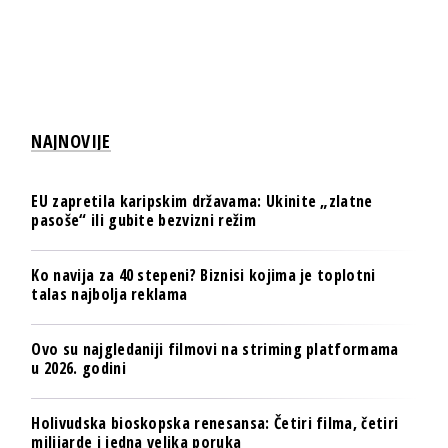
NAJNOVIJE
EU zapretila karipskim državama: Ukinite „zlatne
pasoše“ ili gubite bezvizni režim
Ko navija za 40 stepeni? Biznisi kojima je toplotni
talas najbolja reklama
Ovo su najgledaniji filmovi na striming platformama
u 2026. godini
Holivudska bioskopska renesansa: Četiri filma, četiri
milijarde i jedna velika poruka