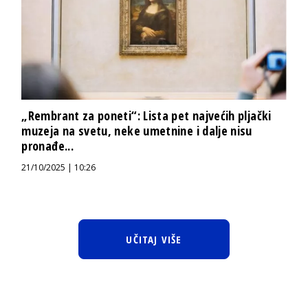
„Rembrant za poneti“: Lista pet najvećih pljački
muzeja na svetu, neke umetnine i dalje nisu
pronađe...
21/10/2025 | 10:26
UČITAJ VIŠE