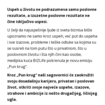
Uspeh u životu ne podrazumeva samo poslovne
rezultate, a izuzetne poslovne rezultate ne
čine isključivo uspesi.
U želji da najuspešnije ljude iz sveta biznisa bliže
upoznamo ne samo kroz uspeh, već put do uspeha
i sve izazove, probleme i teške odluke sa kojima su
se susreli na tom putu što u privatnom, što u
poslovnom životu i šta njih čini kao osobe,
medijska kuća BIZLife pokrenula je novu emisiju
„Pun krug“.
Kroz „Pun krug“ naši sagovornici će zaokružiti
svoju dosadašnju karijeru, privatan i poslovan
život, otkriti svoje najveće uspehe, izazove,
strahove i ambicije iz nešto drugačijeg, ličnijeg
ugla.