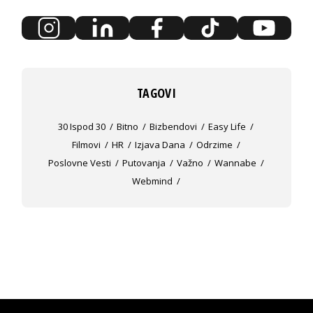
TAGOVI
30 Ispod 30
Bitno
Bizbendovi
Easy Life
Filmovi
HR
Izjava Dana
Odrzime
Poslovne Vesti
Putovanja
Važno
Wannabe
Webmind