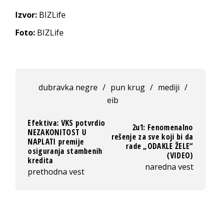
Izvor:
BIZLife
Foto:
BIZLife
dubravka negre
/
pun krug
/
mediji
/
eib
Efektiva: VKS potvrdio
2u1: Fenomenalno
NEZAKONITOST U
rešenje za sve koji bi da
NAPLATI premije
rade „ODAKLE ŽELE“
osiguranja stambenih
(VIDEO)
kredita
naredna vest
prethodna vest