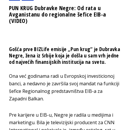
PUN KRUG Dubravke Negre: Od rata u
Avganistanu do regionalne šefice EIB-a
(VIDEO)
Gošća prve BIZLife emisije „Pun krug“ je
Dubravka
Negre
, žena iz Srbije koja je došla u sam vrh jedne
od najvećih finansijskih institucija na svetu.
Ona već godinama radi u Evropskoj investicionoj
banci, a nedavno je završila svoj mandat na funkciji
šefice Regionalnog predstavništva EIB-a za
Zapadni Balkan.
Pre karijere u EIB-u, Negre je radila u medijima i
marketingu. Bila je televizijski producent za CNN
International i pokrivala je, između ostalog, rat u