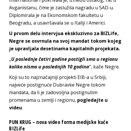
Avganistanu, čime je zaslužila nagradu u SAD-u.
Diplomirala je na Ekonomskom fakultetu u
Beogradu, a usavršavala se u Italiji i Americi.
U prvom delu intervjua ekskluzivno za BIZLife,
Negre se osvrnula na svoj mandat tokom kojeg
je upravljala desetinama kapitalnih projekata.
„
U poslednje četiri godine postigli smo u regionu
koliko nismo u poslednjih 10 godina
“, kaže Negre.
Koji su to najznačajniji projekti EIB-a u Srbiji,
najveće postignuće Dubravke Negre tokom
mandata, da li je zadovoljna postignutim
promenama u zemlji i regionu,
pogledajte u
videu
.
PUN KRUG – nova video forma medijske kuće
BIZLife