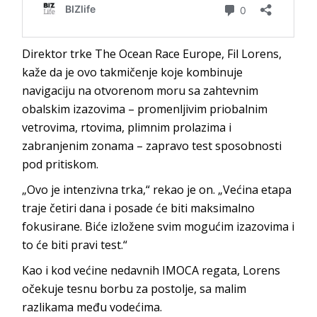
Direktor trke The Ocean Race Europe, Fil Lorens,
kaže da je ovo takmičenje koje kombinuje
navigaciju na otvorenom moru sa zahtevnim
obalskim izazovima – promenljivim priobalnim
vetrovima, rtovima, plimnim prolazima i
zabranjenim zonama – zapravo test sposobnosti
pod pritiskom.
„Ovo je intenzivna trka,“ rekao je on. „Većina etapa
traje četiri dana i posade će biti maksimalno
fokusirane. Biće izložene svim mogućim izazovima i
to će biti pravi test.“
Kao i kod većine nedavnih IMOCA regata, Lorens
očekuje tesnu borbu za postolje, sa malim
razlikama među vodećima.