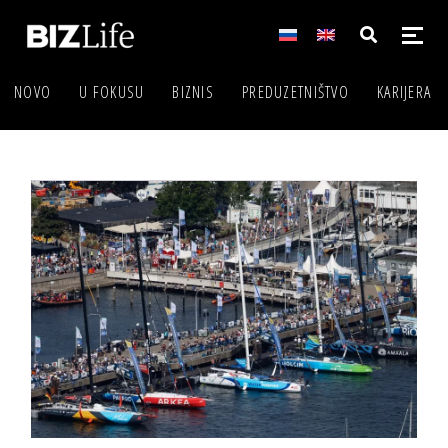
NOVO
U FOKUSU
BIZNIS
PREDUZETNIŠTVO
KARIJERA