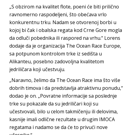
„S obzirom na kvalitet flote, poeni će biti prilično
ravnomerno raspodeljeni, što obećava vrlo
konkurentnu trku. Nadam se otvorenoj borbi u
kojoj bi čak i obalska regata kod Crne Gore mogla
da odluči pobednika ili raspored na vrhu.“ Lorens
dodaje da je organizacija The Ocean Race Europe,
sa potpunom kontrolom trke iz sedišta u
Alikanteu, posebno zadovoljna kvalitetom
jedriličara koji učestvuju.
„Naravno, želimo da The Ocean Race ima što više
dobrih timova i da predstavlja atraktivnu ponudu,“
dodao je on. „Povratne informacije sa poslednje
trke su pokazale da su jedriličari koji su
učestvovali, bilo u celom takmičenju ili delovima,
kasnije imali odlične rezultate u drugim IMOCA
regatama i nadamo se da će to privući nove
učesnike.“