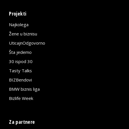
Projekti
Najkolega
Žene u biznisu
UticajnOdgovorno
Šta jedemo
30 ispod 30
Tasty Talks
BIZBendovi
BMW biznis liga
Bizlife Week
Za partnere