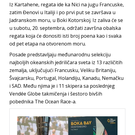
Iz Kartahene, regata ide ka Nici na jugu Francuske,
zatim Đenovi u Italiji i po prvi put se završava u
Jadranskom moru, u Boki Kotorskoj. Iz zaliva će se
u subotu, 20. septembra, održati završna obalska
regata koja će donositi isti broj poena kao i svaka
od pet etapa na otvorenom moru.
Posade predstavljaju međunarodnu selekciju
najboljih okeanskih jedriličara sveta iz 13 različitih
zemalja, uključujući Francusku, Veliku Britaniju,
Švajcarsku, Portugal, Holandiju, Kanadu, Nemačku
i SAD. Među njima je i 11 skipera sa poslednjeg
Vendée Globe takmičenja i šestoro bivših
pobednika The Ocean Race-a.