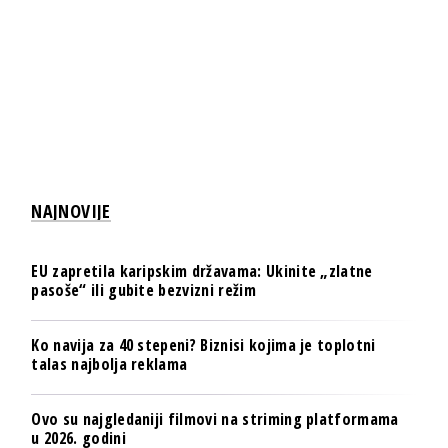
NAJNOVIJE
EU zapretila karipskim državama: Ukinite „zlatne
pasoše“ ili gubite bezvizni režim
Ko navija za 40 stepeni? Biznisi kojima je toplotni
talas najbolja reklama
Ovo su najgledaniji filmovi na striming platformama
u 2026. godini