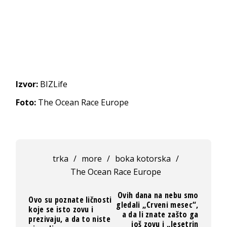
Izvor:
BIZLife
Foto:
The Ocean Race Europe
trka
/
more
/
boka kotorska
/
The Ocean Race Europe
Ovih dana na nebu smo
Ovo su poznate ličnosti
gledali „Crveni mesec“,
koje se isto zovu i
a da li znate zašto ga
prezivaju, a da to niste
još zovu i „Jesetrin