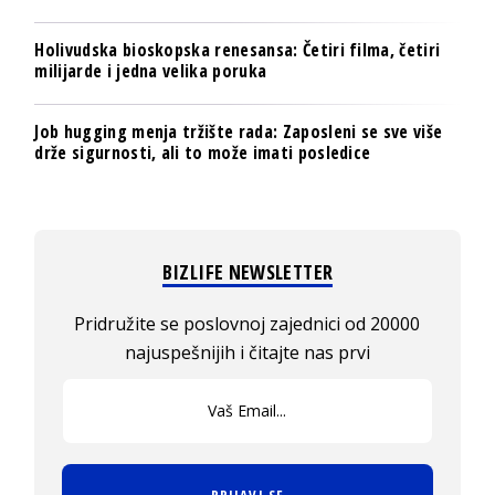
Holivudska bioskopska renesansa: Četiri filma, četiri
milijarde i jedna velika poruka
Job hugging menja tržište rada: Zaposleni se sve više
drže sigurnosti, ali to može imati posledice
BIZLIFE NEWSLETTER
Pridružite se poslovnoj zajednici od 20000
najuspešnijih i čitajte nas prvi
PRIJAVI SE