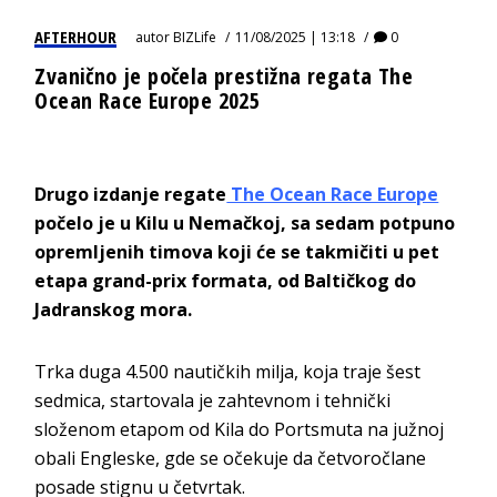
AFTERHOUR
autor
BIZLife
11/08/2025 | 13:18
0
Zvanično je počela prestižna regata The
Ocean Race Europe 2025
Drugo izdanje regate
The Ocean Race Europe
počelo je u Kilu u Nemačkoj, sa sedam potpuno
opremljenih timova koji će se takmičiti u pet
etapa grand-prix formata, od Baltičkog do
Jadranskog mora.
Trka duga 4.500 nautičkih milja, koja traje šest
sedmica, startovala je zahtevnom i tehnički
složenom etapom od Kila do Portsmuta na južnoj
obali Engleske, gde se očekuje da četvoročlane
posade stignu u četvrtak.