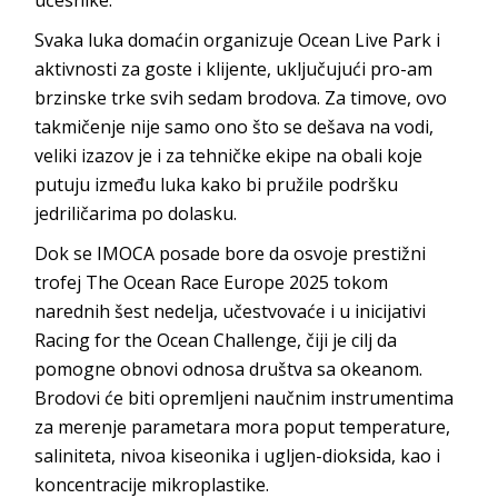
Svaka luka domaćin organizuje Ocean Live Park i
aktivnosti za goste i klijente, uključujući pro-am
brzinske trke svih sedam brodova. Za timove, ovo
takmičenje nije samo ono što se dešava na vodi,
veliki izazov je i za tehničke ekipe na obali koje
putuju između luka kako bi pružile podršku
jedriličarima po dolasku.
Dok se IMOCA posade bore da osvoje prestižni
trofej The Ocean Race Europe 2025 tokom
narednih šest nedelja, učestvovaće i u inicijativi
Racing for the Ocean Challenge, čiji je cilj da
pomogne obnovi odnosa društva sa okeanom.
Brodovi će biti opremljeni naučnim instrumentima
za merenje parametara mora poput temperature,
saliniteta, nivoa kiseonika i ugljen-dioksida, kao i
koncentracije mikroplastike.