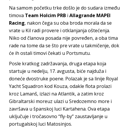
Na samom početku trke došlo je do sudara između
timova
Team Holcim PRB
i
Allagrande MAPEI
Racing
, nakon čega su oba broda morala da se
vrate u Kil radi provere i otklanjanja oštećenja.
Niko od članova posada nije povređen, a oba tima
rade na tome da se što pre vrate u takmičenje, dok
će ih ostali timovi čekati u Portsmutu.
Posle kratkog zadržavanja, druga etapa koja
startuje u nedelju, 17. avgusta, biće najduža i
doneće dvostruke poene. Polazak je sa linije Royal
Yacht Squadron kod Kouza, odakle flota prolazi
kroz Lamanš, izlazi na Atlantik, a zatim kroz
Gibraltarski moreuz ulazi u Sredozemno more i
završava u španskoj luci Kartahena. Ova etapa
uključuje i tročasovno “fly-by” zaustavljanje u
portugalskoj luci Matosinjos.