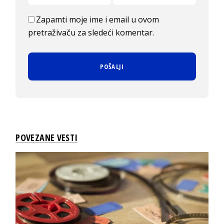
Zapamti moje ime i email u ovom
pretraživaču za sledeći komentar.
POVEZANE VESTI