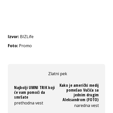
Izvor:
BIZLife
Foto:
Promo
Zlatni pek
Kako je američki medij
Najbolji UMNI TRIK koji
pomešao Vučića sa
će vam pomoći da
jednim drugim
smršate
Aleksandrom (FOTO)
prethodna vest
naredna vest