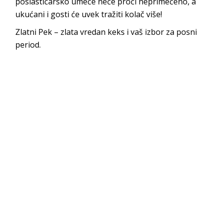
poslastičarsko umeće neće proći neprimećeno, a
ukućani i gosti će uvek tražiti kolač više!
Zlatni Pek – zlata vredan keks i vaš izbor za posni
period.