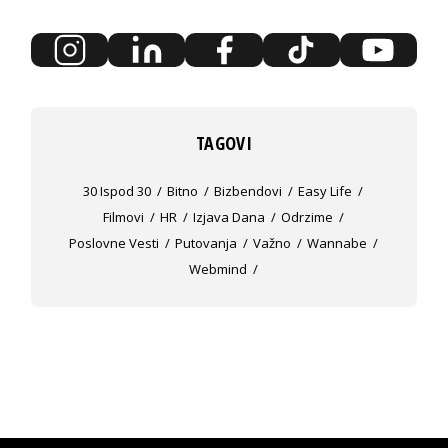
TAGOVI
30 Ispod 30
Bitno
Bizbendovi
Easy Life
Filmovi
HR
Izjava Dana
Odrzime
Poslovne Vesti
Putovanja
Važno
Wannabe
Webmind