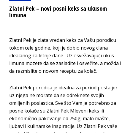
Zlatni Pek – novi posni keks sa ukusom
limuna
Zlatni Pek je zlata vredan keks za Vašu porodicu
tokom cele godine, koji je dobio novog clana
idealanog za letnje dane. Uz osvežavajući ukus
limuna mozete da se zasladite i osvežite, a možda i
da razmislite o novom receptu za kolač.
Zlatni Pek porodica je idealna za period posta jer
uz njega ne morate da se odreknete svojih
omiljenih poslastica. Sve što Vam je potrebno za
posne kolače su Zlatni Pek Mleveni keks ili
ekonomično pakovanje od 750g, malo mašte,
ljubavi i kulinarske inspiracije. Uz Zlatni Pek vaše