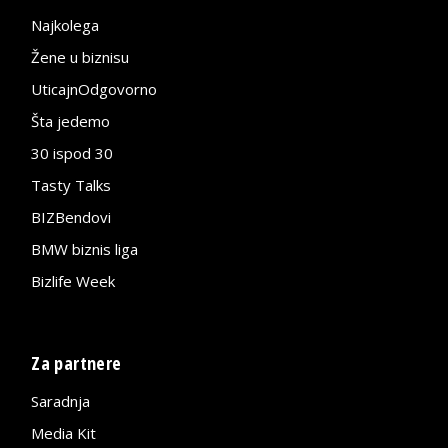
Najkolega
Žene u biznisu
UticajnOdgovorno
Šta jedemo
30 ispod 30
Tasty Talks
BIZBendovi
BMW biznis liga
Bizlife Week
Za partnere
Saradnja
Media Kit