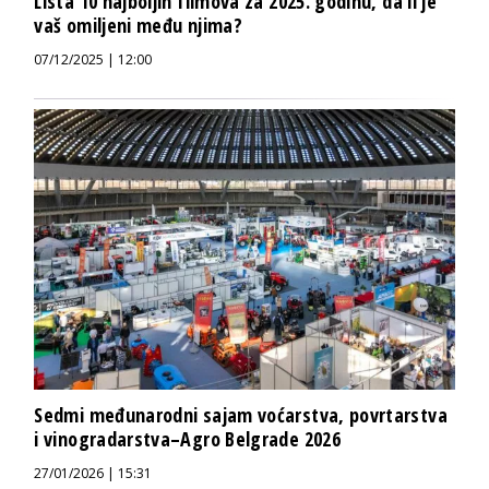
Lista 10 najboljih filmova za 2025. godinu, da li je
vaš omiljeni među njima?
07/12/2025 | 12:00
Sedmi međunarodni sajam voćarstva, povrtarstva
i vinogradarstva–Agro Belgrade 2026
27/01/2026 | 15:31