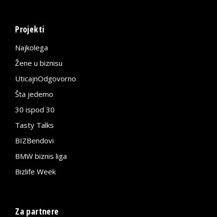
Projekti
Najkolega
Žene u biznisu
UticajnOdgovorno
Šta jedemo
30 ispod 30
Tasty Talks
BIZBendovi
BMW biznis liga
Bizlife Week
Za partnere