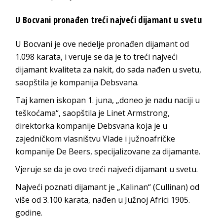
U Bocvani pronađen treći najveći dijamant u svetu
U Bocvani je ove nedelje pronađen dijamant od
1.098 karata, i veruje se da je to treći najveći
dijamant kvaliteta za nakit, do sada nađen u svetu,
saopštila je kompanija Debsvana.
Taj kamen iskopan 1. juna, „doneo je nadu naciji u
teškoćama“, saopštila je Linet Armstrong,
direktorka kompanije Debsvana koja je u
zajedničkom vlasništvu Vlade i južnoafričke
kompanije De Beers, specijalizovane za dijamante.
Vjeruje se da je ovo treći najveći dijamant u svetu.
Najveći poznati dijamant je „Kalinan“ (Cullinan) od
više od 3.100 karata, nađen u Južnoj Africi 1905.
godine.