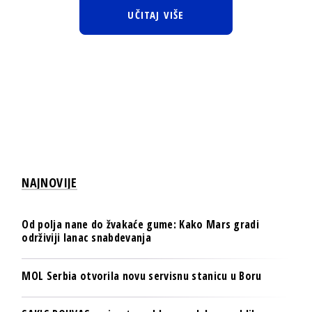
UČITAJ VIŠE
NAJNOVIJE
Od polja nane do žvakaće gume: Kako Mars gradi
održiviji lanac snabdevanja
MOL Serbia otvorila novu servisnu stanicu u Boru