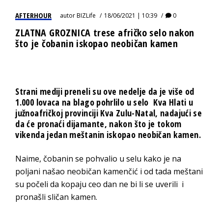
AFTERHOUR
autor
BIZLife
18/06/2021 | 10:39
0
ZLATNA GROZNICA trese afričko selo nakon
što je čobanin iskopao neobičan kamen
Strani mediji preneli su ove nedelje da je više od
1.000 lovaca na blago pohrlilo u selo Kva Hlati u
južnoafričkoj provinciji Kva Zulu-Natal, nadajući se
da će pronaći dijamante, nakon što je tokom
vikenda jedan meštanin iskopao neobičan kamen.
Naime, čobanin se pohvalio u selu kako je na
poljani našao neobičan kamenčić i od tada meštani
su počeli da kopaju ceo dan ne bi li se uverili i
pronašli sličan kamen.