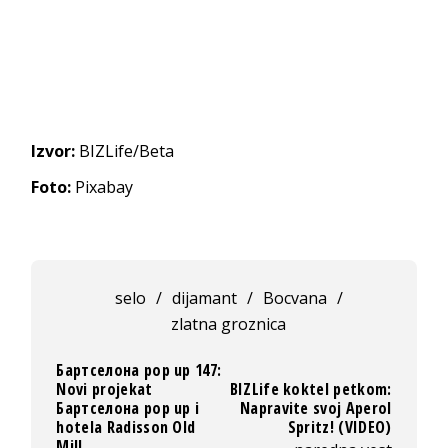
Izvor:
BIZLife/Beta
Foto:
Pixabay
selo
/
dijamant
/
Bocvana
/
zlatna groznica
Бартcелона pop up 147:
Novi projekat
BIZLife koktel petkom:
Бартcелона pop up i
Napravite svoj Aperol
hotela Radisson Old
Spritz! (VIDEO)
Mill