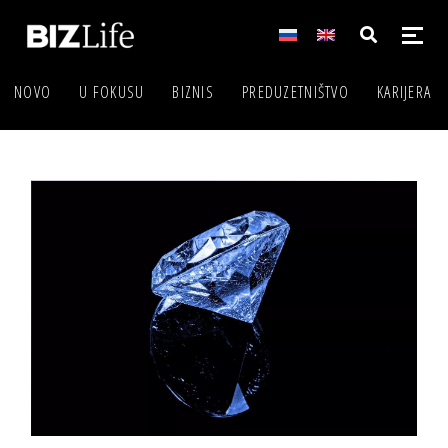
NOVO
U FOKUSU
BIZNIS
PREDUZETNIŠTVO
KARIJERA