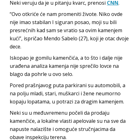
Neki veruju da je u pitanju kvarc, prenosi
CNN
.
“Ovo otkriće će nam promeniti živote. Niko ovde
nije imao stabilan I siguran posao, moji su bili
presrećnih kad sam se vratio sa ovim kamenjem
kući”, ispričao Mendo Sabelo (27), koji je otac dvoje
dece.
Iskopao je gomilu kamenčića, a to što i dalje nije
urađena analiza kamenja nije sprečilo lovce na
blago da pohrle u ovo selo.
Pored prašnjavog puta parkirani su automobili, a
na polju mladi, stari, muškarci i žene neumorno
kopaju lopatama, u potrazi za dragim kamenjem.
Neki su u međuvremenu počeli da prodaju
kamenčiće, a lokalne vlasti apelovale su na sve da
napuste nalazište i omoguće stručnjacima da
obave inspekciju terena.