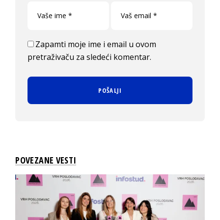
Zapamti moje ime i email u ovom
pretraživaču za sledeći komentar.
POVEZANE VESTI