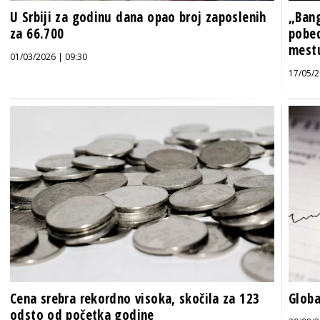
U Srbiji za godinu dana opao broj zaposlenih
„Bang
za 66.700
pobed
mest
01/03/2026 | 09:30
17/05/2
Cena srebra rekordno visoka, skočila za 123
Globa
odsto od početka godine