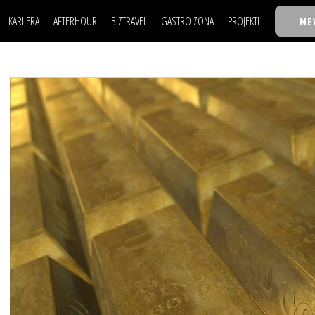
KARIJERA
AFTERHOUR
BIZTRAVEL
GASTRO ZONA
PROJEKTI
NE
POSAO
FILM I SCENA
NAJKOLEGA
LJUDI (HR)
KNJIGE
TASTY TALKS
POSAO
FILM I SCENA
NAJKOLEGA
JE
MOJ UGAO
AUTO SVET
30 ISPOD 30
LJUDI (HR)
KNJIGE
TASTY TALKS
USAVRŠAVANJE
STIL
BACK TO OFFICE/SCHOOL
JE
MOJ UGAO
AUTO SVET
30 ISPOD 30
KNOW-HOW
WELLBEING
BIZBENDOVI
USAVRŠAVANJE
STIL
BACK TO OFFICE/SCHOOL
BIZKOLEGIJUM
KNOW-HOW
WELLBEING
BIZBENDOVI
BMW BIZNIS LIGA
BIZKOLEGIJUM
BIZLIFE WEEK
BMW BIZNIS LIGA
IZJAVA GODINE
BIZLIFE WEEK
IZJAVA GODINE