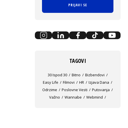
PRIJAVI SE
TAGOVI
30 Ispod 30
Bitno
Bizbendovi
Easy Life
Filmovi
HR
Izjava Dana
Odrzime
Poslovne Vesti
Putovanja
Važno
Wannabe
Webmind