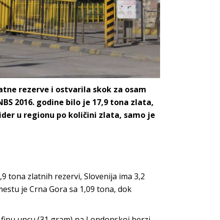
latne rezerve i ostvarila skok za osam
BS 2016. godine bilo je 17,9 tona zlata,
lider u regionu po količini zlata, samo je
tona zlatnih rezervi, Slovenija ima 3,2
mestu je Crna Gora sa 1,09 tona, dok
za finu uncu (31 gram) na Londonskoj berzi