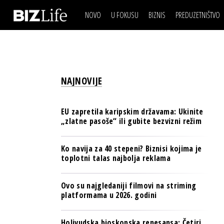
NOVO
U FOKUSU
BIZNIS
PREDUZETNIŠTVO
IZJAVA DANA
BIZNIS SCENA
VIDEO
REAL ESTATE
IZJAVA DANA
BIZNIS SCENA
BREND I KOMUNIKACI
VIDEO
REAL ESTATE
ESG & ENERGY
NAJNOVIJE
BREND I KOMUNIKACI
BANKE
ESG & ENERGY
OSIGURANJE
EU zapretila karipskim državama: Ukinite
BANKE
„zlatne pasoše“ ili gubite bezvizni režim
TECH I AI
OSIGURANJE
BIZNIS & SPORT
Ko navija za 40 stepeni? Biznisi kojima je
TECH I AI
toplotni talas najbolja reklama
PULS REGIONA
BIZNIS & SPORT
NOVO NA RAFU
Ovo su najgledaniji filmovi na striming
PULS REGIONA
platformama u 2026. godini
NOVO NA RAFU
Holivudska bioskopska renesansa: Četiri