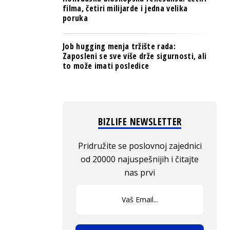
filma, četiri milijarde i jedna velika
poruka
Job hugging menja tržište rada:
Zaposleni se sve više drže sigurnosti, ali
to može imati posledice
BIZLIFE NEWSLETTER
Pridružite se poslovnoj zajednici
od 20000 najuspešnijih i čitajte
nas prvi