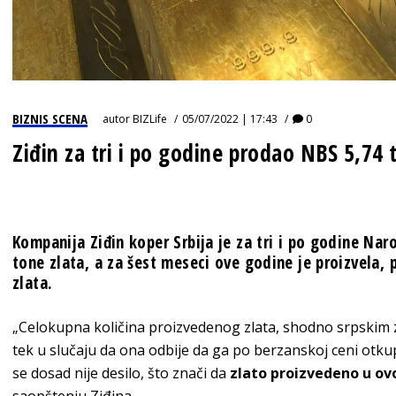
BIZNIS SCENA
autor
BIZLife
05/07/2022 | 17:43
0
Ziđin za tri i po godine prodao NBS 5,74 
Kompanija Ziđin koper Srbija je za tri i po godine Nar
tone zlata, a za šest meseci ove godine je proizvela, 
zlata.
„Celokupna količina proizvedenog zlata, shodno srpskim
tek u slučaju da ona odbije da ga po berzanskoj ceni otkup
se dosad nije desilo, što znači da
zlato proizvedeno u ovo
saopštenju Ziđina.