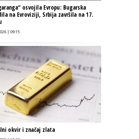
aranga“ osvojila Evropu: Bugarska
ila na Evroviziji, Srbija završila na 17.
u
026 | 09:15
lni okvir i značaj zlata