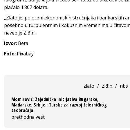
plaćalo 1.807 dolara.
„Zlato je, po oceni ekonomskih stručnjaka i bankarskih anali
posebno u turbulentnim i kokuznim vremenima u čitavom
naveo je Ziđin.
Izvor:
Beta
Foto:
Pixabay
zlato
/
ziđin
/
nbs
Momirović: Zajednička inicijativa Bugarske,
Mađarske, Srbije i Turske za razvoj železničkog
saobraćaja
prethodna vest