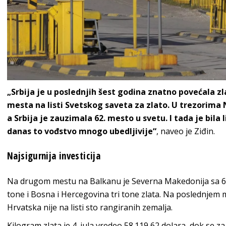
„Srbija je u poslednjih šest godina znatno povećala z
mesta na listi Svetskog saveta za zlato. U trezorima N
a Srbija je zauzimala 62. mesto u svetu. I tada je bila 
danas to vođstvo mnogo ubedljivije“
, naveo je Ziđin.
Najsigurnija investicija
Na drugom mestu na Balkanu je Severna Makedonija sa 6,9 
tone i Bosna i Hercegovina tri tone zlata. Na poslednjem 
Hrvatska nije na listi sto rangiranih zemalja.
Kilogram zlata je 4. jula vredeo 58.119,62 dolara, dok se 