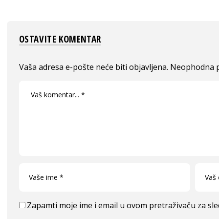
OSTAVITE KOMENTAR
Vaša adresa e-pošte neće biti objavljena.
Neophodna p
Zapamti moje ime i email u ovom pretraživaču za sl