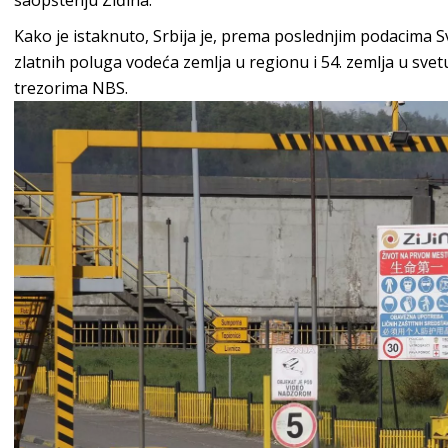
Kako je istaknuto, Srbija je, prema poslednjim podacima S
zlatnih poluga vodeća zemlja u regionu i 54. zemlja u svet
trezorima NBS.