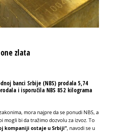
tone zlata
odnoj banci Srbije (NBS) prodala 5,74
prodala i isporučila NBS 852 kilograma
 zakonima, mora najpre da se ponudi NBS, a
i mogli bi da tražimo dozvolu za izvoz. To
j kompaniji ostaje u Srbiji“
, navodi se u