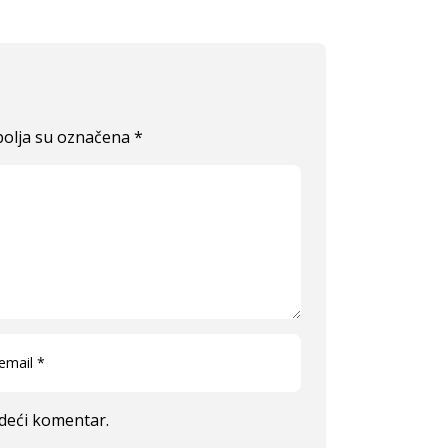
olja su označena
*
edeći komentar.