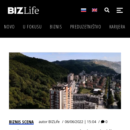
NOVO
U FOKUSU
BIZNIS
PREDUZETNIŠTVO
KARIJERA
BIZNIS SCENA
autor
BIZLife
06/06/2022 | 15:04
0