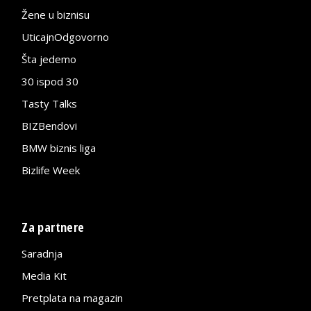
Žene u biznisu
UticajnOdgovorno
Šta jedemo
30 ispod 30
Tasty Talks
BIZBendovi
BMW biznis liga
Bizlife Week
Za partnere
Saradnja
Media Kit
Pretplata na magazin