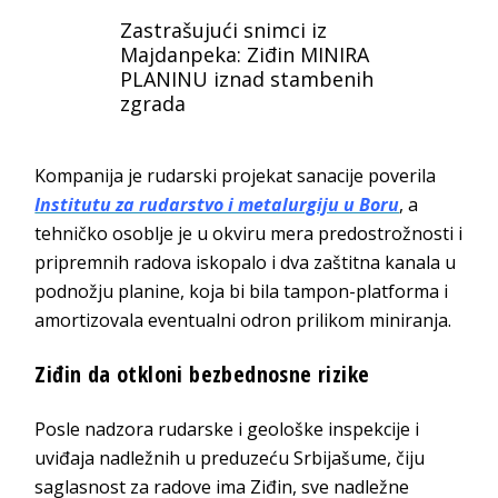
Zastrašujući snimci iz
Majdanpeka: Ziđin MINIRA
PLANINU iznad stambenih
zgrada
Kompanija je rudarski projekat sanacije poverila
Institutu za rudarstvo i metalurgiju u Boru
, a
tehničko osoblje je u okviru mera predostrožnosti i
pripremnih radova iskopalo i dva zaštitna kanala u
podnožju planine, koja bi bila tampon-platforma i
amortizovala eventualni odron prilikom miniranja.
Ziđin da otkloni bezbednosne rizike
Posle nadzora rudarske i geološke inspekcije i
uviđaja nadležnih u preduzeću Srbijašume, čiju
saglasnost za radove ima Ziđin, sve nadležne