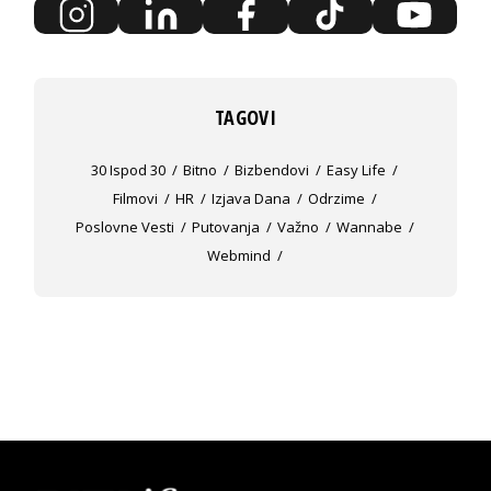
TAGOVI
30 Ispod 30
Bitno
Bizbendovi
Easy Life
Filmovi
HR
Izjava Dana
Odrzime
Poslovne Vesti
Putovanja
Važno
Wannabe
Webmind