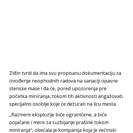
Ziđin tvrdi da ima svu propisanu dokumentaciju za
izvođenje neophodnih radova na sanaciji opasne
stenske mase i da će, pored upozorenja pre
početka miniranja, tokom tih aktivnosti angažovati
specijalno osoblje koje će dežurati na licu mesta.
„Razmere eksplozije biće ograničene, a biće
pojačane i mere za suzbijanje prašine tokom
miniranja“, obećala je kompanija koja je većinski