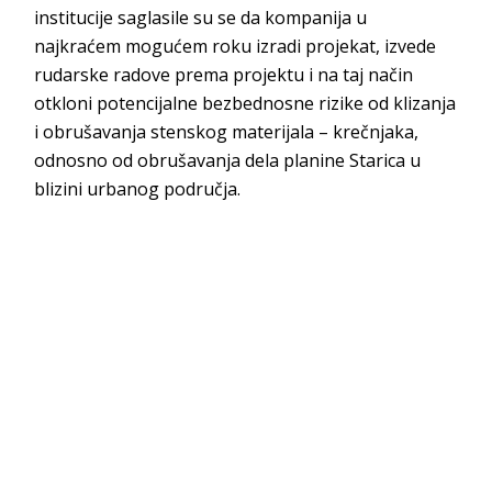
institucije saglasile su se da kompanija u
najkraćem mogućem roku izradi projekat, izvede
rudarske radove prema projektu i na taj način
otkloni potencijalne bezbednosne rizike od klizanja
i obrušavanja stenskog materijala – krečnjaka,
odnosno od obrušavanja dela planine Starica u
blizini urbanog područja.