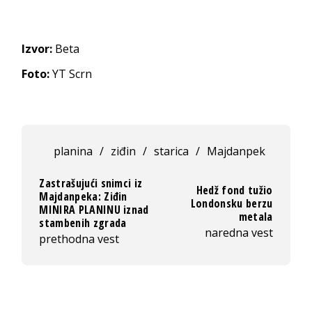
Izvor:
Beta
Foto:
YT Scrn
planina
/
ziđin
/
starica
/
Majdanpek
Zastrašujući snimci iz
Hedž fond tužio
Majdanpeka: Ziđin
Londonsku berzu
MINIRA PLANINU iznad
metala
stambenih zgrada
naredna vest
prethodna vest