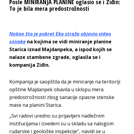
Posle MINIRANJA PLANINE oglasio se i Ziđin:
To je bila mera predostrožnosti
Nakon što je pokret Eko straža objavio video
snimke
na kojima se vidi miniranje planine
Starica iznad Majdanpeka, a ispod kojih se
nalaze stambene zgrade, oglasila se i
kompanija Ziđin.
Kompanija je saopštila da je miniranje na teritoriji
opštine Majdanpek obavila u sklopu mera
predostrožnosti zbog sanacije opasne stenske
mase na planini Starica.
„Svi radovi uredno su prijavljeni nadležnim
institucijama i izvedeni su u skladu sa nalogom
rudarske i geološke inspekcije“, navidi se u