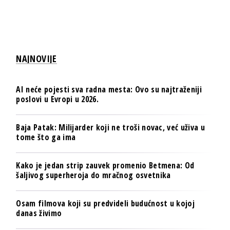
NAJNOVIJE
AI neće pojesti sva radna mesta: Ovo su najtraženiji
poslovi u Evropi u 2026.
Baja Patak: Milijarder koji ne troši novac, već uživa u
tome što ga ima
Kako je jedan strip zauvek promenio Betmena: Od
šaljivog superheroja do mračnog osvetnika
Osam filmova koji su predvideli budućnost u kojoj
danas živimo