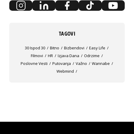
TAGOVI
30 Ispod 30
Bitno
Bizbendovi
Easy Life
Filmovi
HR
Izjava Dana
Odrzime
Poslovne Vesti
Putovanja
Važno
Wannabe
Webmind