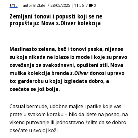
STIL
autor
BIZLife
28/05/2025 | 11:56
0
Zemljani tonovi i popusti koji se ne
propuštaju: Nova s.Oliver kolekcija
Maslinasto zelena, bež i tonovi peska, nijanse
su koje nikada ne izlaze iz mode i koje su pravo
osveženje za svakodnevni, opušteni stil. Nova
muška kolekcija brenda
s.Oliver
donosi upravo
to: garderobu u kojoj izgledate dobro, a
osećate se još bolje.
Casual bermude, udobne majice i patike koje vas
prate u svakom koraku – bilo da idete na posao, na
vikend putovanje ili jednostavno želite da se dobro
osećate u svojoj koži.