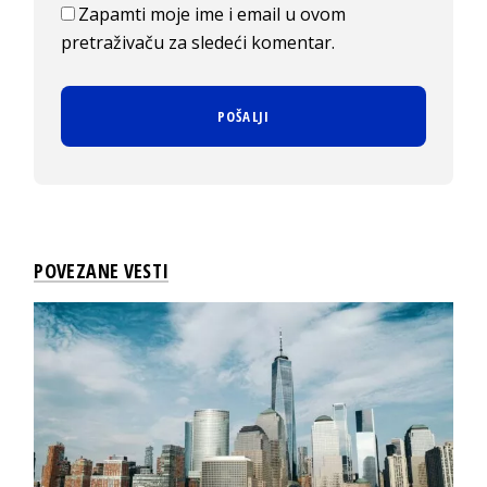
Zapamti moje ime i email u ovom
pretraživaču za sledeći komentar.
POVEZANE VESTI