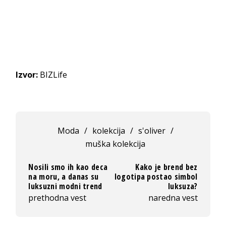
Izvor:
BIZLife
Moda
/
kolekcija
/
s'oliver
/
muška kolekcija
Nosili smo ih kao deca
Kako je brend bez
na moru, a danas su
logotipa postao simbol
luksuzni modni trend
luksuza?
prethodna vest
naredna vest