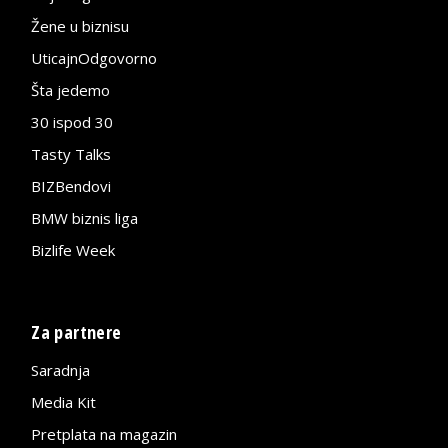
Žene u biznisu
UticajnOdgovorno
Šta jedemo
30 ispod 30
Tasty Talks
BIZBendovi
BMW biznis liga
Bizlife Week
Za partnere
Saradnja
Media Kit
Pretplata na magazin