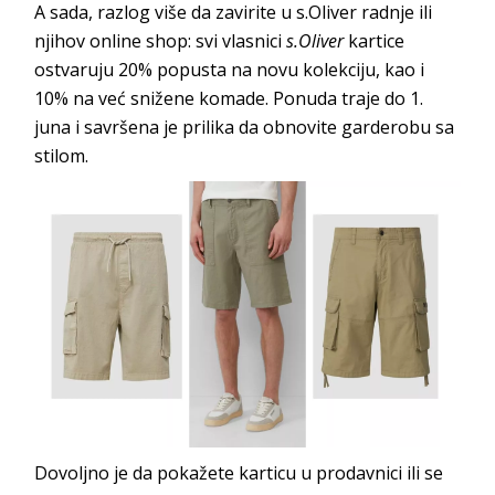
A sada, razlog više da zavirite u s.Oliver radnje ili
njihov online shop: svi vlasnici
s.Oliver
kartice
ostvaruju 20% popusta na novu kolekciju, kao i
10% na već snižene komade. Ponuda traje do 1.
juna i savršena je prilika da obnovite garderobu sa
stilom.
Dovoljno je da pokažete karticu u prodavnici ili se