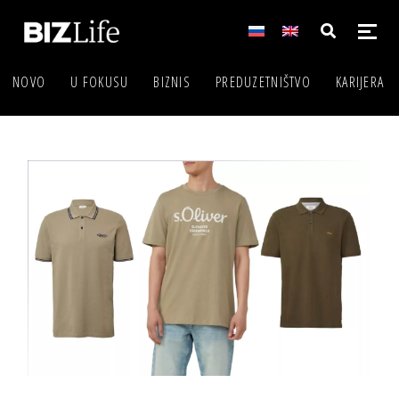
NOVO
U FOKUSU
BIZNIS
PREDUZETNIŠTVO
KARIJERA