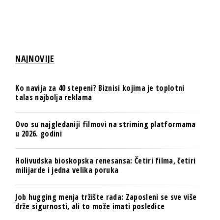
NAJNOVIJE
Ko navija za 40 stepeni? Biznisi kojima je toplotni
talas najbolja reklama
Ovo su najgledaniji filmovi na striming platformama
u 2026. godini
Holivudska bioskopska renesansa: Četiri filma, četiri
milijarde i jedna velika poruka
Job hugging menja tržište rada: Zaposleni se sve više
drže sigurnosti, ali to može imati posledice