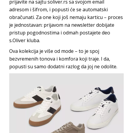
prijavite na sajtu soliver.rs sa svojom email
adresom i šifrom, i popusti će se automatski
obračunati. Za one koji još nemaju karticu – proces
je jednostavan: prijavom na newsletter dobijate
pristup pogodnostima i odmah postajete deo
s.Oliver kluba.
Ova kolekcija je više od mode – to je spoj
bezvremenih tonova i komfora koji traje. I da,
popusti su samo dodatni razlog da joj ne odolite.