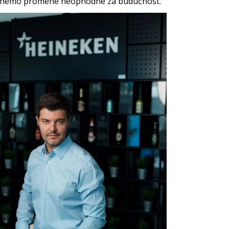
renemo promene neophodne za
budućnost.