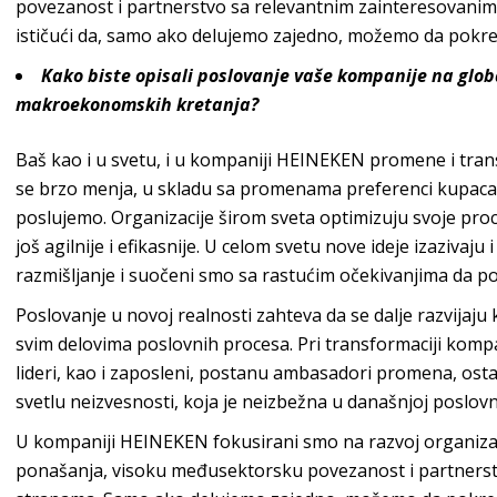
povezanost i partnerstvo sa relevantnim zainteresovanim
ističući da, samo ako delujemo zajedno, možemo da po
Kako biste opisali poslovanje vaše kompanije na globa
makroekono
mskih kretanja?
Baš kao i u svetu, i u kompaniji
HEINEKEN
promene i trans
se brzo menja, u skladu sa promenama preferenci kupaca i
poslujemo. Organizacije širom sveta optimizuju svoje proc
još agilnije i efikasnije. U celom svetu nove ideje izaziva
razmišljanje i suočeni smo sa rastućim očekivanjima da po
Poslovanje u novoj realnosti zahteva da se dalje razvijaju
svim delovima poslovnih procesa. Pri transformaciji kompa
lideri, kao i zaposleni, postanu ambasadori promena, ost
svetlu neizvesnosti, koja je neizbežna u današnjoj poslov
n
U kompaniji HEINEKEN fokusirani smo na razvoj organizac
ponašanja, visoku međusektorsku povezanost i partnerst