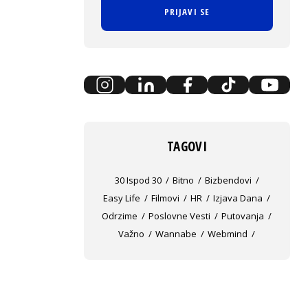
PRIJAVI SE
TAGOVI
30 Ispod 30
Bitno
Bizbendovi
Easy Life
Filmovi
HR
Izjava Dana
Odrzime
Poslovne Vesti
Putovanja
Važno
Wannabe
Webmind