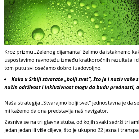
Kroz prizmu „Zelenog dijamanta” želimo da istaknemo kako
uspostavimo ravnotežu između kratkoročnih rezultata i d
tom putu svi osećamo dobro i z
adovoljno.
Kako u Srbiji stvarate „bolji svet”, što je i naziv vaše
način održivost i inkluzivnost mogu da budu prednosti, 
Naša strategija „Stvarajmo bolji svet” jednostavna je da s
mi kažemo da ona predstavlja naš
navigator.
Zasniva se na tri glavna stuba, od kojih svaki sadrži tri 
jedan jedan ili više ciljeva, što je ukupno 22 jasna i transpa