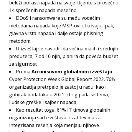
beleži porast napada na svoje klijente s prosečno
14 sprečenih napada mesečno.
DDoS i ransomware su među vodećim
metodama napada koje MSP-ovi otkrivaju. Ipak,
glavna vrsta napada i dalje ostaje phishing
metodom.
U izveštaj se navodi i da većina malih i srednjih
preduzeća, 7 od 10 njih, planira da poveća budžet
za sigurnost
Prema
Acronisovom globalnom izveštaju
Cyber Protection Week Global Report 2022
, 76%
organizacija pretrpelo je zastoj u radu, kao i
gubitak podataka u 2021. zbog pada sistema,
ljudske greške i sajber napada
Kao rezultat toga, 61% IT timova globalnih
organizacija sad izveštava o zahtevima za
integrisana rešenja koja menjaju njihove