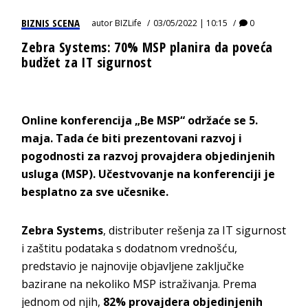
BIZNIS SCENA
autor
BIZLife
03/05/2022 | 10:15
0
Zebra Systems: 70% MSP planira da poveća
budžet za IT sigurnost
Online konferencija „Be MSP“ održaće se 5.
maja. Tada će biti
prezentovani razvoj i
pogodnosti za razvoj provajdera objedinjenih
usluga (MSP). Učestvovanje na konferenciji je
besplatno za sve učesnike.
Zebra Systems
, distributer rešenja za IT sigurnost
i zaštitu podataka s dodatnom vrednošću,
predstavio je najnovije objavljene zaključke
bazirane na nekoliko MSP istraživanja. Prema
jednom od njih,
82% provajdera objedinjenih