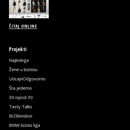
ČITAJ ONLINE
Projekti
Najkolega
Žene u biznisu
UticajnOdgovorno
Šta jedemo
30 ispod 30
Tasty Talks
BIZBendovi
BMW biznis liga