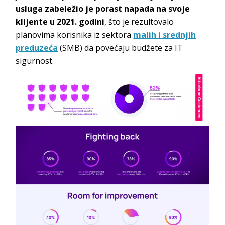
usluga zabeležio je porast napada na svoje
klijente u 2021. godini
, što je rezultovalo
planovima korisnika iz sektora
malih i srednjih
preduzeća
(SMB) da povećaju budžete za IT
sigurnost.