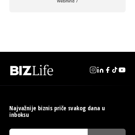
Webmind
Najvažnije biznis priče svakog dana u
inboksu