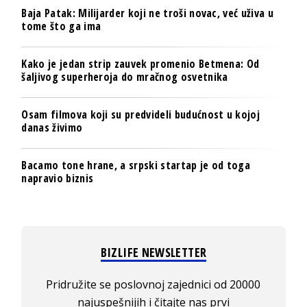
Baja Patak: Milijarder koji ne troši novac, već uživa u
tome što ga ima
Kako je jedan strip zauvek promenio Betmena: Od
šaljivog superheroja do mračnog osvetnika
Osam filmova koji su predvideli budućnost u kojoj
danas živimo
Bacamo tone hrane, a srpski startap je od toga
napravio biznis
BIZLIFE NEWSLETTER
Pridružite se poslovnoj zajednici od 20000
najuspešnijih i čitajte nas prvi