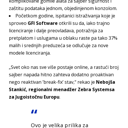
komplikovane gomile alata za sajber sigurnost i
zaštitu podataka jednom, objedinjenom konzolom.
Početkom godine, ispitanici istraživanja koje je
sproveo
GFI Software
otkrili su da, iako trajno
licenciranje i dalje preovladava, potražnja za
pretplatom i uslugama u oblaku raste pa tako 37%
malih i srednjih preduzeća se odlučuje za nove
modele licenciranja.
„Svet oko nas sve više postaje online, a rastući broj
sajber napada hitno zahteva dodatno proaktivan
nego reaktivan ’break-fix’ stav,“ rekao je
Nebojša
Stankić, regionalni menadžer Zebra Systemsa
za Jugoistočnu Europu
.
Ovo je velika prilika za