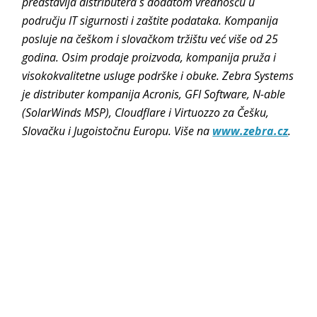
predstavlja distributera s dodatom vrednošću u
području IT sigurnosti i zaštite podataka. Kompanija
posluje na češkom i slovačkom tržištu već više od 25
godina. Osim prodaje proizvoda, kompanija pruža i
visokokvalitetne usluge podrške i obuke. Zebra Systems
je distributer kompanija Acronis, GFI Software, N-able
(SolarWinds MSP), Cloudflare i Virtuozzo za Češku,
Slovačku i Jugoistočnu Europu. Više na
www.zebra.cz
.