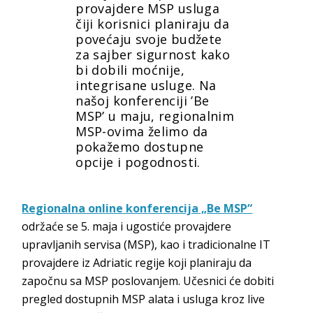
provajdere MSP usluga
čiji korisnici planiraju da
povećaju svoje budžete
za sajber sigurnost kako
bi dobili moćnije,
integrisane usluge. Na
našoj konferenciji ’Be
MSP’ u maju, regionalnim
MSP-ovima želimo da
pokažemo dostupne
opcije i pogodnosti.
Regionalna online konferencija „Be MSP“
održaće se 5. maja i ugostiće provajdere
upravljanih servisa (MSP), kao i tradicionalne IT
provajdere iz Adriatic regije koji planiraju da
započnu sa MSP poslovanjem. Učesnici će dobiti
pregled dostupnih MSP alata i usluga kroz live