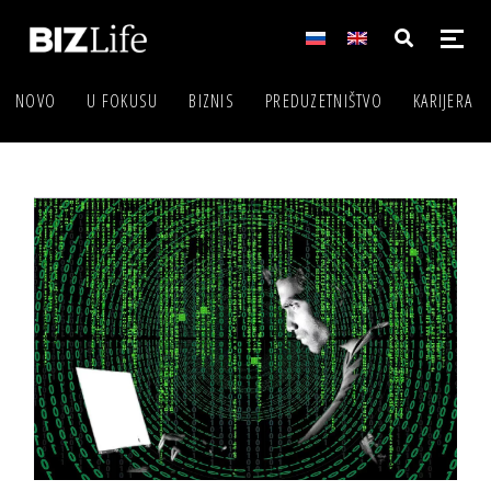
NOVO
U FOKUSU
BIZNIS
PREDUZETNIŠTVO
KARIJERA