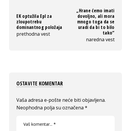
„Hrane ćemo imati
EK optužila Epl za
dovoljno, ali mora
zloupotrebu
mnogo toga da se
dominantnog položaja
uradi da bi to bilo
tako“
prethodna vest
naredna vest
OSTAVITE KOMENTAR
Vaša adresa e-pošte neće biti objavljena.
Neophodna polja su označena
*