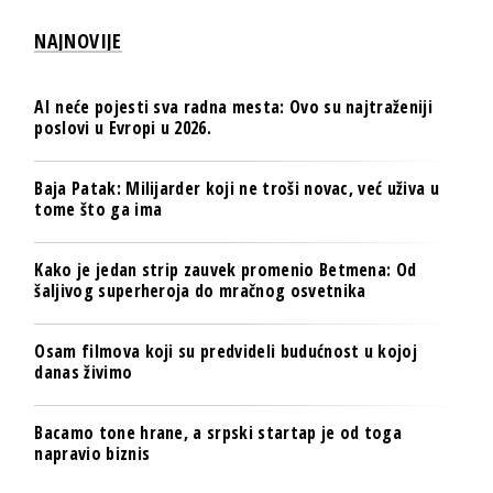
NAJNOVIJE
AI neće pojesti sva radna mesta: Ovo su najtraženiji
poslovi u Evropi u 2026.
Baja Patak: Milijarder koji ne troši novac, već uživa u
tome što ga ima
Kako je jedan strip zauvek promenio Betmena: Od
šaljivog superheroja do mračnog osvetnika
Osam filmova koji su predvideli budućnost u kojoj
danas živimo
Bacamo tone hrane, a srpski startap je od toga
napravio biznis