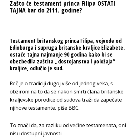
Zašto će testament princa Filipa OSTATI
TAJNA bar do 2111. godine?
Testament britanskog princa Filipa, vojvode od
Edinburga i supruga britanske kraljice Elizabete,
ostaće tajna najmanje 90 godina kako bi se
obezbedila zaštita „dostojanstva i položaja“
kraljice, odlučio je sud.
Reč je o tradiciji dugoj više od jednog veka, s
obzirom na to da se nakon smrti člana britanske
kraljevske porodice od sudova traži da zapečate
njihove testamente, piše BBC.
To znači da, za razliku od većine testamenata, oni
nisu dostupni javnosti.