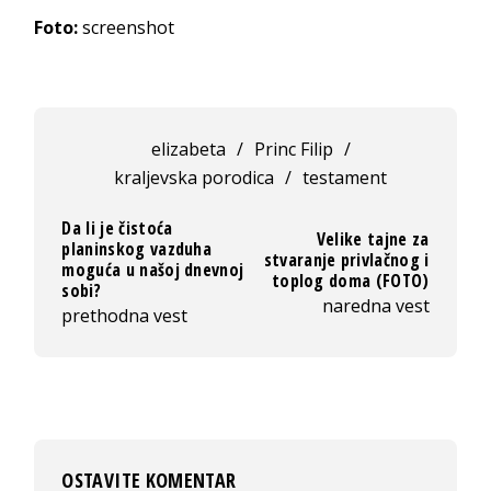
Foto:
screenshot
elizabeta
/
Princ Filip
/
kraljevska porodica
/
testament
Da li je čistoća
Velike tajne za
planinskog vazduha
stvaranje privlačnog i
moguća u našoj dnevnoj
toplog doma (FOTO)
sobi?
naredna vest
prethodna vest
OSTAVITE KOMENTAR