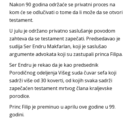
Nakon 90 godina održaće se privatni proces na
kom će se odlučivati o tome da li može da se otvori
testament.
U julu je održano privatno saslušanje povodom
zahteva da se testament zapečati. Predsedavao je
sudija Ser Endru Makfarlan, koji je saslušao
argumente advokata koji su zastupali princa Filipa.
Ser Endru je rekao da je kao predsednik
Porodičnog odeljenja Višeg suda čuvar sefa koji
sadrži više od 30 koverti, od kojih svaka sadrži
zapečaćen testament mrtvog člana kraljevske
porodice.
Princ Filip je preminuo u aprilu ove godine u 99.
godini.