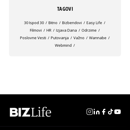
TAGOVI
30 Ispod 30
Bitno
Bizbendovi
Easy Life
Filmovi
HR
Izjava Dana
Odrzime
Poslovne Vesti
Putovanja
Važno
Wannabe
Webmind