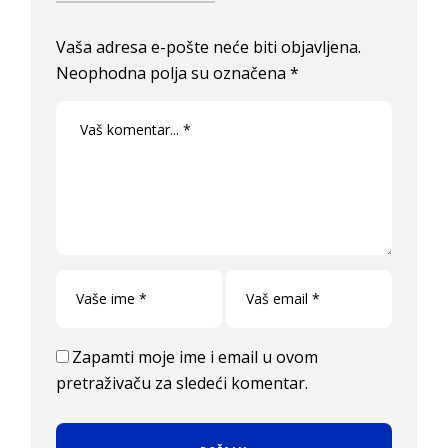
Vaša adresa e-pošte neće biti objavljena.
Neophodna polja su označena
*
Zapamti moje ime i email u ovom
pretraživaču za sledeći komentar.