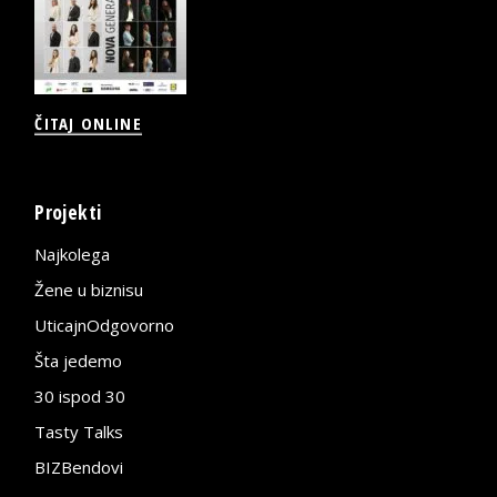
ČITAJ ONLINE
Projekti
Najkolega
Žene u biznisu
UticajnOdgovorno
Šta jedemo
30 ispod 30
Tasty Talks
BIZBendovi