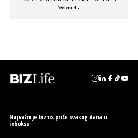
Webmind
Najvažnije biznis priče svakog dana u
inboksu