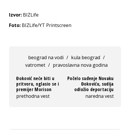
Izvor:
BIZLife
Foto:
BIZLife/YT Printscreen
beograd na vodi
/
kula beograd
/
vatromet
/
pravoslavna nova godina
Đoković neće biti u
Počelo suđenje Novaku
pritvoru, oglasio se i
Đokoviću, sudija
premijer Morison
odložio deportaciju
prethodna vest
naredna vest