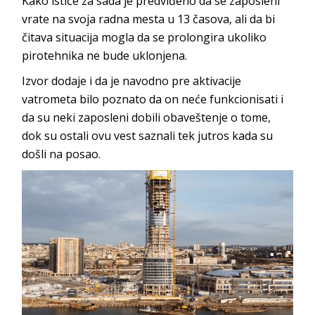
Kako ističe za sada je predviđeno da se zaposleni
vrate na svoja radna mesta u 13 časova, ali da bi
čitava situacija mogla da se prolongira ukoliko
pirotehnika ne bude uklonjena.
Izvor dodaje i da je navodno pre aktivacije
vatrometa bilo poznato da on neće funkcionisati i
da su neki zaposleni dobili obaveštenje o tome,
dok su ostali ovu vest saznali tek jutros kada su
došli na posao.