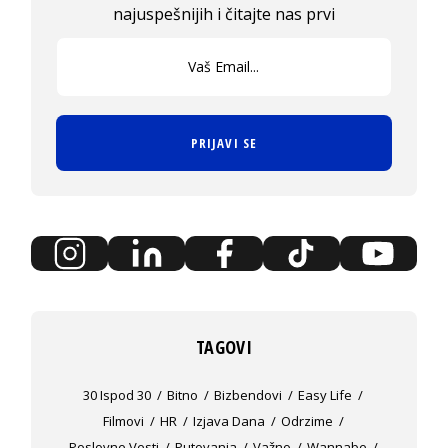
najuspešnijih i čitajte nas prvi
PRIJAVI SE
TAGOVI
30 Ispod 30
Bitno
Bizbendovi
Easy Life
Filmovi
HR
Izjava Dana
Odrzime
Poslovne Vesti
Putovanja
Važno
Wannabe