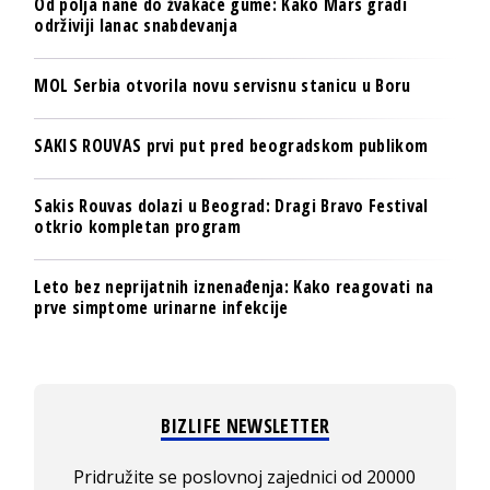
Od polja nane do žvakaće gume: Kako Mars gradi
održiviji lanac snabdevanja
MOL Serbia otvorila novu servisnu stanicu u Boru
SAKIS ROUVAS prvi put pred beogradskom publikom
Sakis Rouvas dolazi u Beograd: Dragi Bravo Festival
otkrio kompletan program
Leto bez neprijatnih iznenađenja: Kako reagovati na
prve simptome urinarne infekcije
BIZLIFE NEWSLETTER
Pridružite se poslovnoj zajednici od 20000