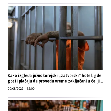
Kako izgleda južnokorejski „zatvorski“ hotel, gde
gosti plaćaju da provedu vreme zaključani u ćeliji...
09/08/2025 | 12:00