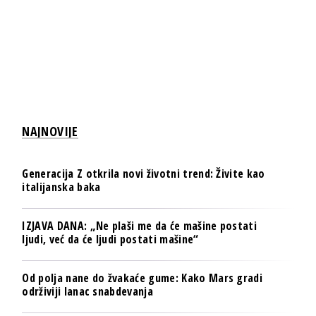
NAJNOVIJE
Generacija Z otkrila novi životni trend: Živite kao
italijanska baka
IZJAVA DANA: „Ne plaši me da će mašine postati
ljudi, već da će ljudi postati mašine“
Od polja nane do žvakaće gume: Kako Mars gradi
održiviji lanac snabdevanja