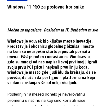
Windows 11 PRO za poslovne korisnike
Moćan za zaposlene. Dosledan za IT. Bezbedan za sve
Windows je oduvek bio ključno mesto inovacije.
Predstavlja i okosnicu globalnog biznisa i mesto
na kom su neuspešni startupi postali poznata
imena.
Web
je rođen i odrastao na Windows-u,
gde su mnogi od nas napisali svoj prvi imejl, igrali
svoju prvu PC igricu i napisali prvu liniju koda.
Windows je mesto gde ljudi idu da kreiraju, da se
povežu, da uče i da postignu – platforma na koju
se danas oslanja više od milijardu ljudi.
Poslednjih 18 meseci donelo je neverovatnu
promenu u načinu na koji smo koristili naše