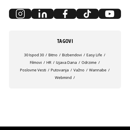
TAGOVI
30 Ispod 30
Bitno
Bizbendovi
Easy Life
Filmovi
HR
Izjava Dana
Odrzime
Poslovne Vesti
Putovanja
Važno
Wannabe
Webmind