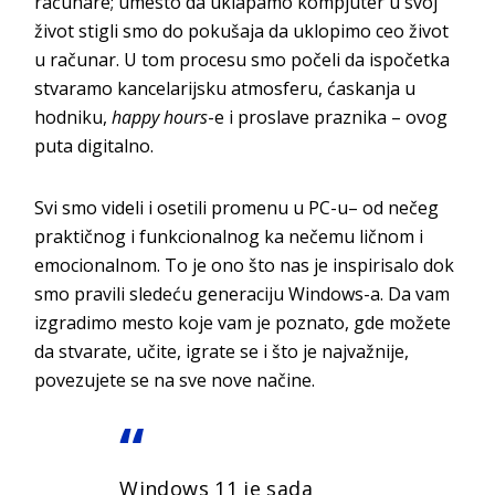
računare; umesto da uklapamo kompjuter u svoj
život stigli smo do pokušaja da uklopimo ceo život
u računar. U tom procesu smo počeli da ispočetka
stvaramo kancelarijsku atmosferu, ćaskanja u
hodniku,
happy hours
-e i proslave praznika – ovog
puta digitalno.
Svi smo videli i osetili promenu u PC-u– od nečeg
praktičnog i funkcionalnog ka nečemu ličnom i
emocionalnom. To je ono što nas je inspirisalo dok
smo pravili sledeću generaciju Windows-a. Da vam
izgradimo mesto koje vam je poznato, gde možete
da stvarate, učite, igrate se i što je najvažnije,
povezujete se na sve nove načine.
Windows 11 je sada