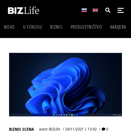
NOVO
U FOKUSU
BIZNIS
PREDUZETNIŠTVO
KARIJERA
BIZNIS SCENA
autor
BIZLife
26/11/2021 | 13:02
0