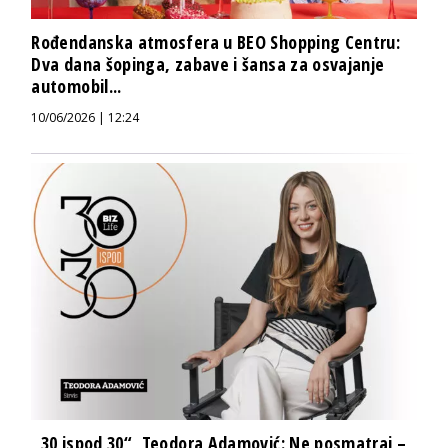
Rođendanska atmosfera u BEO Shopping Centru:
Dva dana šopinga, zabave i šansa za osvajanje
automobil...
10/06/2026 | 12:24
„30 ispod 30“, Teodora Adamović: Ne posmatraj –