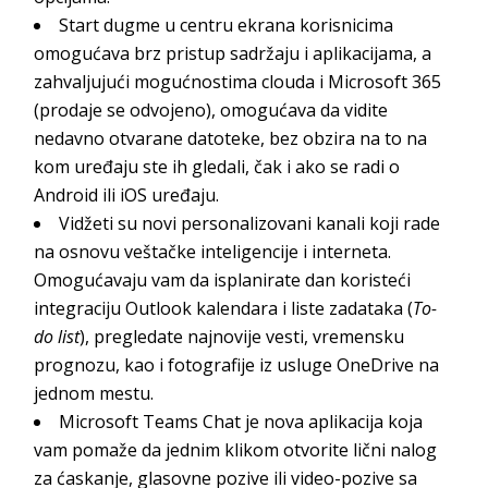
Start dugme u centru ekrana korisnicima
omogućava brz pristup sadržaju i aplikacijama, a
zahvaljujući mogućnostima clouda i Microsoft 365
(prodaje se odvojeno), omogućava da vidite
nedavno otvarane datoteke, bez obzira na to na
kom uređaju ste ih gledali, čak i ako se radi o
Android ili iOS uređaju.
Vidžeti su novi personalizovani kanali koji rade
na osnovu veštačke inteligencije i interneta.
Omogućavaju vam da isplanirate dan koristeći
integraciju Outlook kalendara i liste zadataka (
To-
do
list
), pregledate najnovije vesti, vremensku
prognozu, kao i fotografije iz usluge OneDrive na
jednom mestu.
Microsoft Teams Chat je nova aplikacija koja
vam pomaže da jednim klikom otvorite lični nalog
za ćaskanje, glasovne pozive ili video-pozive sa