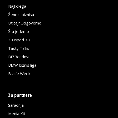
Najkolega
Žene u biznisu
UticajnOdgovorno
Šta jedemo
30 ispod 30
Tasty Talks
BIZBendovi
BMW biznis liga
Bizlife Week
Za partnere
Saradnja
Media Kit