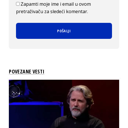
Zapamti moje ime i email u ovom
pretraživaču za sledeći komentar.
POVEZANE VESTI