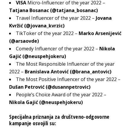
VISA
Micro-Influencer of the year 2022 –
Tatjana Bosanac (
@tatjana_bosanac
)
Travel Influencer of the year 2022 –
Jovana
Kvržić (
@jovana_kvrzic
)
TikToker of the year 2022 –
Marko Arsenijević
(
@arsaovde
)
Comedy Influencer of the year 2022 –
Nikola
Gajić (
@neuspehjokeru
)
The Most Responsible Influencer of the year
2022 –
Branislava Antović (
@brana_antovic
)
The Most Positive Influencer of the year 2022 –
Dušan Petrović (
@dusannpetrovic
)
People’s Choice Award of the year 2022 –
Nikola Gajić (
@neuspehjokeru
)
Specijalna priznanja za društveno-odgovorne
kampanje osvojili su: