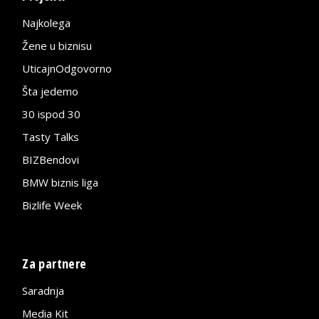
Najkolega
Žene u biznisu
UticajnOdgovorno
Šta jedemo
30 ispod 30
Tasty Talks
BIZBendovi
BMW biznis liga
Bizlife Week
Za partnere
Saradnja
Media Kit