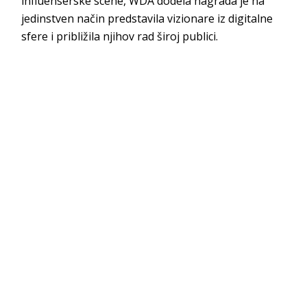
influenserske scene, WDA dodela nagrada je na
jedinstven način predstavila vizionare iz digitalne
sfere i približila njihov rad široj publici.