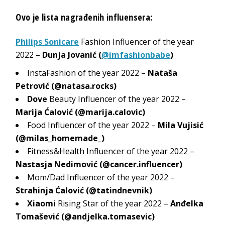
Ovo je lista nagrađenih influensera:
Philips Sonicare
Fashion Influencer of the year
2022 –
Dunja Jovanić (
@imfashionbabe
)
InstaFashion of the year 2022 –
Nataša
Petrović (
@natasa.rocks
)
Dove
Beauty Influencer of the year 2022 –
Marija Ćalović (
@marija.calovic
)
Food Influencer of the year 2022 –
Mila Vujisić
(
@milas_homemade_
)
Fitness&Health Influencer of the year 2022 –
Nastasja Nedimović (
@cancer.influencer
)
Mom/Dad Influencer of the year 2022 –
Strahinja Ćalović (
@tatindnevnik
)
Xiaomi
Rising Star of the year 2022 –
Anđelka
Tomašević (
@andjelka.tomasevic
)