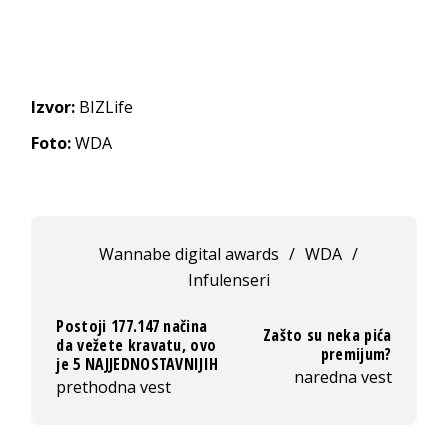
Izvor:
BIZLife
Foto:
WDA
Wannabe digital awards
/
WDA
/
Infulenseri
Postoji 177.147 načina
Zašto su neka pića
da vežete kravatu, ovo
premijum?
je 5 NAJJEDNOSTAVNIJIH
naredna vest
prethodna vest