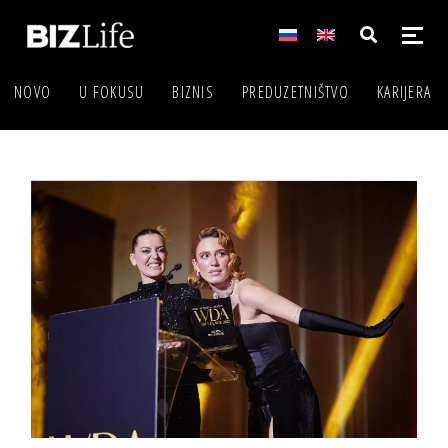
NOVO
U FOKUSU
BIZNIS
PREDUZETNIŠTVO
KARIJERA