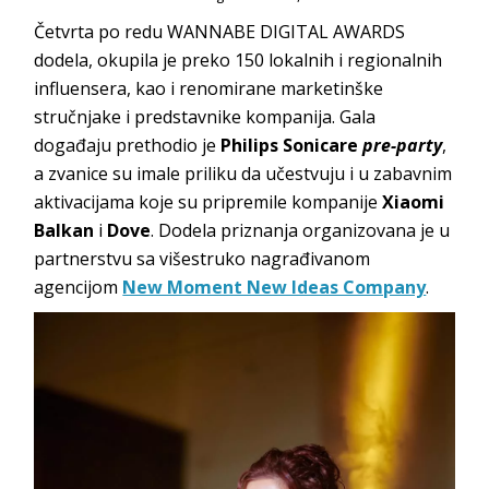
Četvrta po redu WANNABE DIGITAL AWARDS
dodela, okupila je preko 150 lokalnih i regionalnih
influensera, kao i renomirane marketinške
stručnjake i predstavnike kompanija. Gala
događaju prethodio je
Philips Sonicare
pre-party
,
a zvanice su imale priliku da učestvuju i u zabavnim
aktivacijama koje su pripremile kompanije
Xiaomi
Balkan
i
Dove
. Dodela priznanja organizovana je u
partnerstvu sa višestruko nagrađivanom
agencijom
New Moment New Ideas Company
.