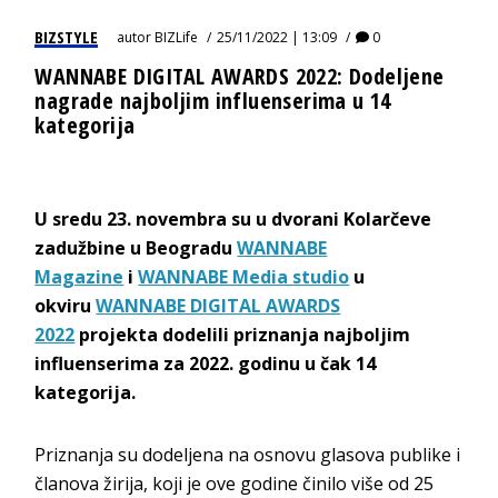
BIZSTYLE
autor
BIZLife
25/11/2022 | 13:09
0
WANNABE DIGITAL AWARDS 2022: Dodeljene
nagrade najboljim influenserima u 14
kategorija
U sredu 23. novembra su u dvorani Kolarčeve
zadužbine u Beogradu
WANNABE
Magazine
i
WANNABE Media studio
u
okviru
WANNABE DIGITAL AWARDS
2022
projekta dodelili priznanja najboljim
influenserima za 2022. godinu u čak 14
kategorija.
Priznanja su dodeljena na osnovu glasova publike i
članova žirija, koji je ove godine činilo više od 25