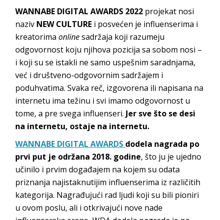
WANNABE DIGITAL AWARDS 2022
projekat nosi
naziv
NEW CULTURE
i posvećen je influenserima i
kreatorima
online
sadržaja koji razumeju
odgovornost koju njihova pozicija sa sobom nosi –
i koji su se istakli ne samo uspešnim saradnjama,
već i društveno-odgovornim sadržajem i
poduhvatima. Svaka reč, izgovorena ili napisana na
internetu ima težinu i svi imamo odgovornost u
tome, a pre svega influenseri.
Jer sve što se desi
na internetu, ostaje na internetu.
WANNABE DIGITAL AWARDS
dodela nagrada po
prvi put je održana 2018. godine
, što ju je ujedno
učinilo i prvim događajem na kojem su odata
priznanja najistaknutijim influenserima iz različitih
kategorija. Nagrađujući rad ljudi koji su bili pioniri
u ovom poslu, ali i otkrivajući nove nade