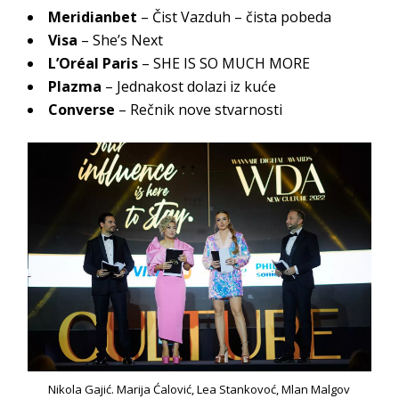
Meridianbet
– Čist Vazduh – čista pobeda
Visa
– She’s Next
L’Oréal Paris
– SHE IS SO MUCH MORE
Plazma
– Jednakost dolazi iz kuće
Converse
– Rečnik nove stvarnosti
Nikola Gajić. Marija Ćalović, Lea Stankovoć, Mlan Malgov