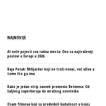
NAJNOVIJE
AI neće pojesti sva radna mesta: Ovo su najtraženiji
poslovi u Evropi u 2026.
Baja Patak: Milijarder koji ne troši novac, već uživa u
tome što ga ima
Kako je jedan strip zauvek promenio Betmena: Od
šaljivog superheroja do mračnog osvetnika
Osam filmova koji su predvideli budućnost u kojoj