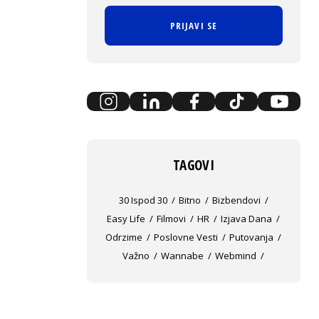
PRIJAVI SE
TAGOVI
30 Ispod 30
Bitno
Bizbendovi
Easy Life
Filmovi
HR
Izjava Dana
Odrzime
Poslovne Vesti
Putovanja
Važno
Wannabe
Webmind