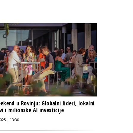
ekend u Rovinju: Globalni lideri, lokalni
vi i milionske AI investicije
025 | 13:30