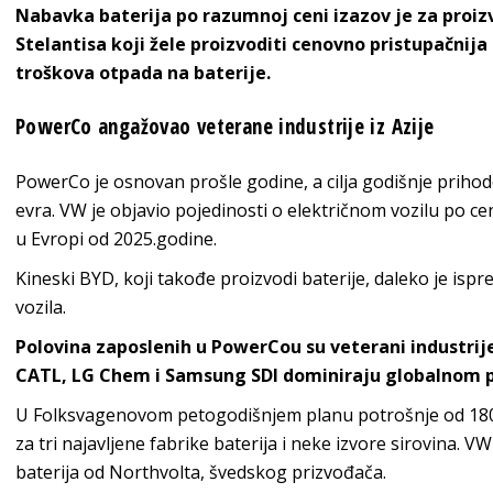
Nabavka baterija po razumnoj ceni izazov je za proi
Stelantisa koji žele proizvoditi cenovno pristupačnija 
troškova otpada na baterije.
PowerCo angažovao veterane industrije iz Azije
PowerCo je osnovan prošle godine, a cilja godišnje prihode
evra. VW je objavio pojedinosti o električnom vozilu po c
u Evropi od 2025.godine.
Kineski BYD, koji takođe proizvodi baterije, daleko je isp
vozila.
Polovina zaposlenih u PowerCou su veterani industrije
CATL, LG Chem i Samsung SDI dominiraju globalnom p
U Folksvagenovom petogodišnjem planu potrošnje od 180 mi
za tri najavljene fabrike baterija i neke izvore sirovina. V
baterija od Northvolta, švedskog prizvođača.