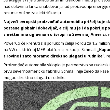
Strategija VW je u skladu sa širim trendom među proizvođ
nad delovima lanca snabdevanja, od proizvodnje energije d
resurse nužne za elektrifikaciju.
Najveći evropski proizvođač automobila priželjkuje 
postane globalni dobavljač, a cilj mu je i da pokrije
smeštenima uglavnom u Evropi i u Severnoj Americi
, 
PowerCo će krenuti s isporukom ćelija Fordu za 1,2 miliona
na VW električnoj MEB platformi, rekao je Schmall.
„Kapac
sirovine i zato moramo direktno ulagati u rudnike“
, r
Proizvođač automobila sklopio je partnerstvo sa rudarski
prvu severnoameričku fabriku. Schmall nije želeo da kaže k
mogao direktno ulagati u rudnike.