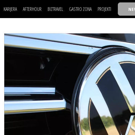
KARIJERA
AFTERHOUR
BIZTRAVEL
GASTRO ZONA
PROJEKTI
NE
POSAO
FILM I SCENA
NAJKOLEGA
LJUDI (HR)
KNJIGE
TASTY TALKS
POSAO
FILM I SCENA
NAJKOLEGA
JE
MOJ UGAO
AUTO SVET
30 ISPOD 30
LJUDI (HR)
KNJIGE
TASTY TALKS
USAVRŠAVANJE
STIL
BACK TO OFFIC
JE
MOJ UGAO
AUTO SVET
30 ISPOD 30
KNOW-HOW
WELLBEING
BIZBENDOVI
USAVRŠAVANJE
STIL
BACK TO OFFIC
BIZKOLEGIJUM
KNOW-HOW
WELLBEING
BIZBENDOVI
BMW BIZNIS LIG
BIZKOLEGIJUM
BIZLIFE WEEK
BMW BIZNIS LIG
IZJAVA GODINE
BIZLIFE WEEK
IZJAVA GODINE