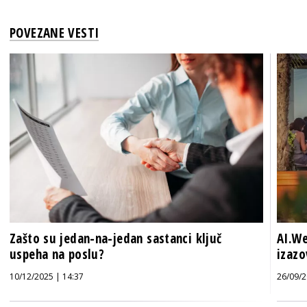
POVEZANE VESTI
Zašto su jedan-na-jedan sastanci ključ
AI.We
uspeha na poslu?
izazo
10/12/2025 | 14:37
26/09/2