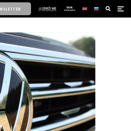
WSLETTER
E/SCHOOL
E/SCHOOL
A
A