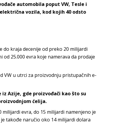
zvođače automobila poput VW, Tesle i
električna vozila, kod kojih 40 odsto
 do kraja decenije od preko 20 milijardi
eni od 25.000 evra koje namerava da prodaje
red VW u utrci za proizvodnju pristupačnih e-
 iz Azije, gde proizvođači kao što su
roizvodnjom ćelija.
lijardi evra, do 15 milijardi namenjeno je
W je takođe naručio oko 14 milijardi dolara