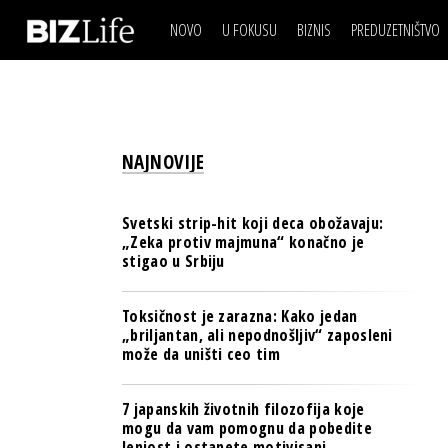
NOVO
U FOKUSU
BIZNIS
PREDUZETNIŠTVO
IZJAVA DANA
BIZNIS SCENA
VIDEO
REAL ESTATE
IZJAVA DANA
BIZNIS SCENA
BREND I KOMUNIKACI
VIDEO
REAL ESTATE
ESG & ENERGY
NAJNOVIJE
BREND I KOMUNIKACI
BANKE
ESG & ENERGY
OSIGURANJE
Svetski strip-hit koji deca obožavaju:
BANKE
„Zeka protiv majmuna“ konačno je
TECH I AI
stigao u Srbiju
OSIGURANJE
BIZNIS & SPORT
TECH I AI
Toksičnost je zarazna: Kako jedan
PULS REGIONA
„briljantan, ali nepodnošljiv“ zaposleni
BIZNIS & SPORT
može da uništi ceo tim
NOVO NA RAFU
PULS REGIONA
7 japanskih životnih filozofija koje
NOVO NA RAFU
mogu da vam pomognu da pobedite
lenjost i ostanete motivisani