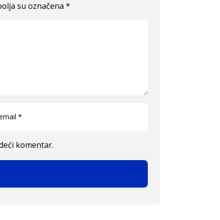
olja su označena
*
edeći komentar.