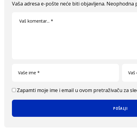
Vaša adresa e-pošte neće biti objavljena.
Neophodna p
Zapamti moje ime i email u ovom pretraživaču za sl