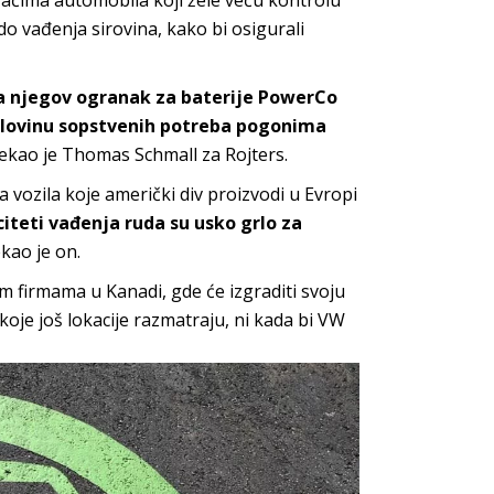
ačima automobila koji žele veću kontrolu
o vađenja sirovina, kako bi osigurali
da njegov ogranak za baterije PowerCo
 polovinu sopstvenih potreba pogonima
rekao je Thomas Schmall za Rojters.
 vozila koje američki div proizvodi u Evropi
iteti vađenja ruda su usko grlo za
ekao je on.
m firmama u Kanadi, gde će izgraditi svoju
oje još lokacije razmatraju, ni kada bi VW