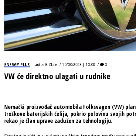
ENERGY PLUS
autor
BIZLife
19/03/2023 | 10:38
0
VW će direktno ulagati u rudnike
Nemački proizvođač automobila Folksvagen (VW) plani
troškove baterijskih ćelija, pokrio polovinu svojih p
rekao je član uprave zadužen za tehnologiju.