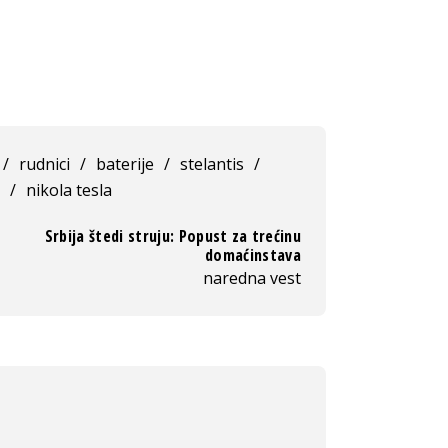
/
rudnici
/
baterije
/
stelantis
/
/
nikola tesla
Srbija štedi struju: Popust za trećinu
domaćinstava
naredna vest