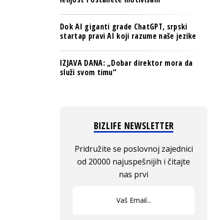
Dok AI giganti grade ChatGPT, srpski
startap pravi AI koji razume naše jezike
IZJAVA DANA: „Dobar direktor mora da
služi svom timu“
BIZLIFE NEWSLETTER
Pridružite se poslovnoj zajednici
od 20000 najuspešnijih i čitajte
nas prvi