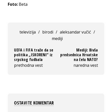
Foto:
Beta
televizija
/
birodi
/
aleksandar vučić
/
mediji
UEFA i FIFA traže da se
Mediji: Bivša
politika „ISKORENI“ iz
predsednica Hrvatske
srpskog fudbala
na čelu NATO?
prethodna vest
naredna vest
OSTAVITE KOMENTAR