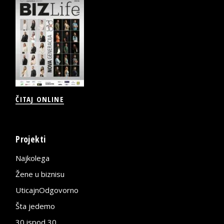
ČITAJ ONLINE
Projekti
Najkolega
Žene u biznisu
UticajnOdgovorno
Šta jedemo
30 ispod 30