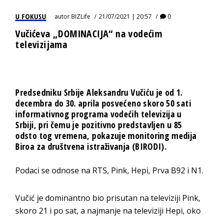
U FOKUSU
autor
BIZLife
21/07/2021 | 20:57
0
Vučićeva „DOMINACIJA“ na vodećim
televizijama
Predsedniku Srbije Aleksandru Vučiću je od 1.
decembra do 30. aprila posvećeno skoro 50 sati
informativnog programa vodećih televizija u
Srbiji, pri čemu je pozitivno predstavljen u 85
odsto tog vremena, pokazuje monitoring medija
Biroa za društvena istraživanja (BIRODI).
Podaci se odnose na RTS, Pink, Hepi, Prva B92 i N1.
Vučić je dominantno bio prisutan na televiziji Pink,
skoro 21 i po sat, a najmanje na televiziji Hepi, oko