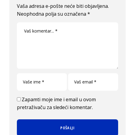
Vaša adresa e-pošte neće biti objavljena.
Neophodna polja su označena
*
Zapamti moje ime i email u ovom
pretraživaču za sledeći komentar.