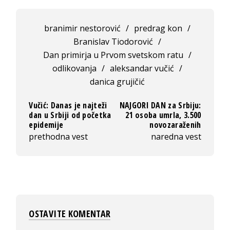
branimir nestorović
/
predrag kon
/
Branislav Tiodorović
/
Dan primirja u Prvom svetskom ratu
/
odlikovanja
/
aleksandar vučić
/
danica grujičić
Vučić: Danas je najteži
NAJGORI DAN za Srbiju:
dan u Srbiji od početka
21 osoba umrla, 3.500
epidemije
novozaraženih
prethodna vest
naredna vest
OSTAVITE KOMENTAR