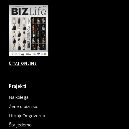
ČITAJ ONLINE
Projekti
Najkolega
Žene u biznisu
UticajnOdgovorno
Šta jedemo