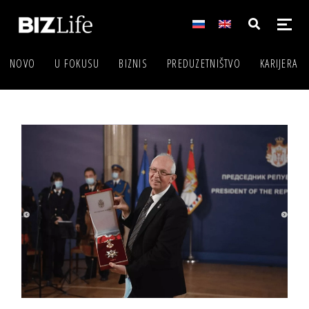
NOVO
U FOKUSU
BIZNIS
PREDUZETNIŠTVO
KARIJERA