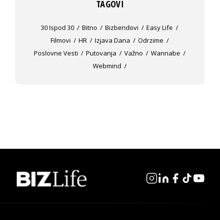
TAGOVI
30 Ispod 30
Bitno
Bizbendovi
Easy Life
Filmovi
HR
Izjava Dana
Odrzime
Poslovne Vesti
Putovanja
Važno
Wannabe
Webmind