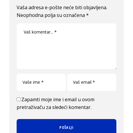
Vaša adresa e-pošte neće biti objavljena.
Neophodna polja su označena
*
Zapamti moje ime i email u ovom
pretraživaču za sledeći komentar.