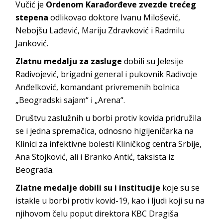
Vučić je
Ordenom Karađorđeve zvezde trećeg
stepena
odlikovao doktore Ivanu Milošević,
Nebojšu Lađević, Mariju Zdravković i Radmilu
Janković.
Zlatnu medalju za zasluge
dobili su Jelesije
Radivojević, brigadni general i pukovnik Radivoje
Anđelković, komandant privremenih bolnica
„Beogradski sajam“ i „Arena“.
Društvu zaslužnih u borbi protiv kovida pridružila
se i jedna spremačica, odnosno higijeničarka na
Klinici za infektivne bolesti Kliničkog centra Srbije,
Ana Stojković, ali i Branko Antić, taksista iz
Beograda.
Zlatne medalje dobili su i institucije
koje su se
istakle u borbi protiv kovid-19, kao i ljudi koji su na
njihovom čelu poput direktora KBC Dragiša