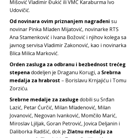
Mišović Vladimir Đukić ili VMC Karaburma Ivo
Udovičić.
Od novinara ovim priznanjem nagrađeni
su
novinar Pinka Mladen Mijatović, novinarke RTS
Ana Stamenković i Ivana Božović i njihov kolega sa
javnog servisa Vladimir Zakonović, kao i novinarka
Blica Milica Marković.
Orden zasluga za odbranu i bezbednost trećeg
stepena
dodeljen je Draganu Korugi, a
Srebrna
medalja za hrabrost
– Borislavu Krnjajiću i Tomu
Zorziću.
Srebrne medalje za zasluge
dobili su Srđan
Lazić, Petar Ćurčić, Milan Mladenović, Milan
Jovanović, Negovan Ivanković, Momčilo Marić,
Miroslav Ljiljak, Goran Petrović, Jovica Deljanin i
Daliborka Radišić, dok je
Zlatnu medalju za