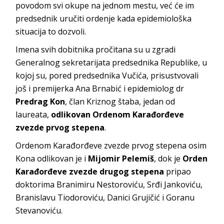
povodom svi okupe na jednom mestu, već će im
predsednik uručiti ordenje kada epidemiološka
situacija to dozvoli.
Imena svih dobitnika pročitana su u zgradi
Generalnog sekretarijata predsednika Republike, u
kojoj su, pored predsednika Vučića, prisustvovali
još i premijerka Ana Brnabić i epidemiolog dr
Predrag Kon
, član Kriznog štaba, jedan od
laureata,
odlikovan Ordenom Karađorđeve
zvezde prvog stepena
.
Ordenom Karađorđeve zvezde prvog stepena osim
Kona odlikovan je i
Mijomir Pelemiš
, dok je
Orden
Karađorđeve zvezde drugog stepena
pripao
doktorima Branimiru Nestoroviću, Srđi Jankoviću,
Branislavu Tiodoroviću, Danici Grujičić i Goranu
Stevanoviću.