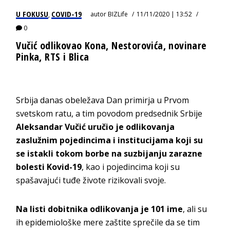
U FOKUSU
COVID-19
autor
BIZLife
11/11/2020 | 13:52
,
0
Vučić odlikovao Kona, Nestorovića, novinare
Pinka, RTS i Blica
Srbija danas obeležava Dan primirja u Prvom
svetskom ratu, a tim povodom predsednik Srbije
Aleksandar Vučić uručio je odlikovanja
zaslužnim pojedincima i institucijama koji su
se istakli tokom borbe na suzbijanju zarazne
bolesti Kovid-19
, kao i pojedincima koji su
spašavajući tuđe živote rizikovali svoje.
Na listi dobitnika odlikovanja je 101 ime
, ali su
ih epidemiološke mere zaštite sprečile da se tim