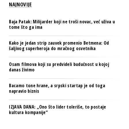
NAJNOVIJE
Baja Patak: Milijarder koji ne troši novac, već uživa u
tome što ga ima
Kako je jedan strip zauvek promenio Betmena: Od
šaljivog superheroja do mračnog osvetnika
Osam filmova koji su predvideli budućnost u kojoj
danas živimo
Bacamo tone hrane, a srpski startap je od toga
napravio biznis
IZJAVA DANA: „Ono što lider toleriše, to postaje
kultura kompanije“