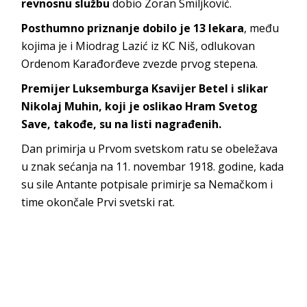
revnosnu službu
dobio Zoran Smiljković.
Posthumno priznanje dobilo je 13 lekara
, među
kojima je i Miodrag Lazić iz KC Niš, odlukovan
Ordenom Karađorđeve zvezde prvog stepena.
Premijer Luksemburga Ksavijer Betel i slikar
Nikolaj Muhin, koji je oslikao Hram Svetog
Save, takođe, su na listi nagrađenih.
Dan primirja u Prvom svetskom ratu se obeležava
u znak sećanja na 11. novembar 1918. godine, kada
su sile Antante potpisale primirje sa Nemačkom i
time okončale Prvi svetski rat.