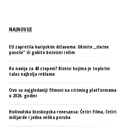
NAJNOVIJE
EU zapretila karipskim državama: Ukinite „zlatne
pasoše“ ili gubite bezvizni režim
Ko navija za 40 stepeni? Biznisi kojima je toplotni
talas najbolja reklama
Ovo su najgledaniji filmovi na striming platformama
u 2026. godini
Holivudska bioskopska renesansa: Četiri filma, četiri
milijarde i jedna velika poruka