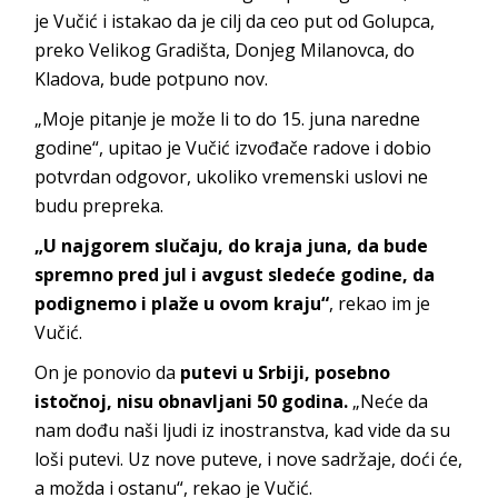
je Vučić i istakao da je cilj da ceo put od Golupca,
preko Velikog Gradišta, Donjeg Milanovca, do
Kladova, bude potpuno nov.
„Moje pitanje je može li to do 15. juna naredne
godine“, upitao je Vučić izvođače radove i dobio
potvrdan odgovor, ukoliko vremenski uslovi ne
budu prepreka.
„U najgorem slučaju, do kraja juna, da bude
spremno pred jul i avgust sledeće godine, da
podignemo i plaže u ovom kraju“
, rekao im je
Vučić.
On je ponovio da
putevi u Srbiji, posebno
istočnoj, nisu obnavljani 50 godina.
„Neće da
nam dođu naši ljudi iz inostranstva, kad vide da su
loši putevi. Uz nove puteve, i nove sadržaje, doći će,
a možda i ostanu“, rekao je Vučić.