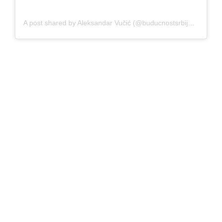
A post shared by Aleksandar Vučić (@buducnostsrbijeav)