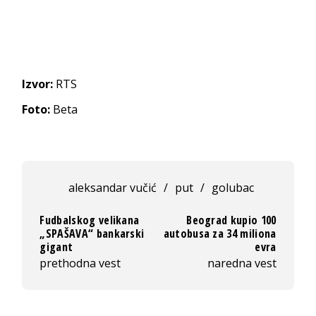
Izvor:
RTS
Foto:
Beta
aleksandar vučić
/
put
/
golubac
Fudbalskog velikana
Beograd kupio 100
„SPAŠAVA“ bankarski
autobusa za 34 miliona
gigant
evra
prethodna vest
naredna vest