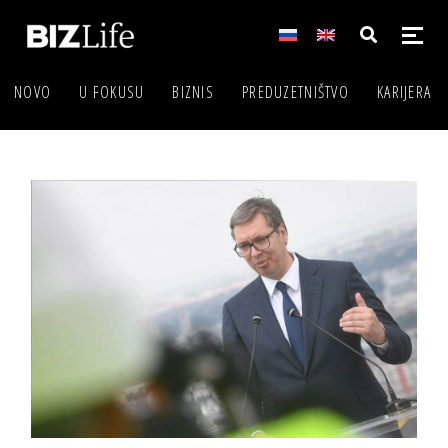
NOVO
U FOKUSU
BIZNIS
PREDUZETNIŠTVO
KARIJERA