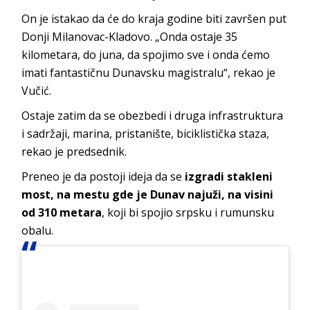
On je istakao da će do kraja godine biti završen put
Donji Milanovac-Kladovo. „Onda ostaje 35
kilometara, do juna, da spojimo sve i onda ćemo
imati fantastičnu Dunavsku magistralu“, rekao je
Vučić.
Ostaje zatim da se obezbedi i druga infrastruktura
i sadržaji, marina, pristanište, biciklistička staza,
rekao je predsednik.
Preneo je da postoji ideja da se
izgradi stakleni
most, na mestu gde je Dunav najuži, na visini
od 310 metara
, koji bi spojio srpsku i rumunsku
obalu.