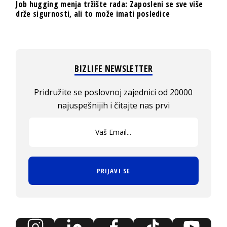
Job hugging menja tržište rada: Zaposleni se sve više
drže sigurnosti, ali to može imati posledice
BIZLIFE NEWSLETTER
Pridružite se poslovnoj zajednici od 20000
najuspešnijih i čitajte nas prvi
PRIJAVI SE