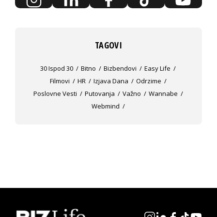
TAGOVI
30 Ispod 30
Bitno
Bizbendovi
Easy Life
Filmovi
HR
Izjava Dana
Odrzime
Poslovne Vesti
Putovanja
Važno
Wannabe
Webmind