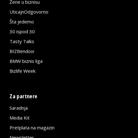
Žene u biznisu
UticajnOdgovorno
Šta jedemo
30 ispod 30
Tasty Talks
BIZBendovi
BMW biznis liga
Bizlife Week
Za partnere
Saradnja
Media Kit
Pretplata na magazin
Newsletter