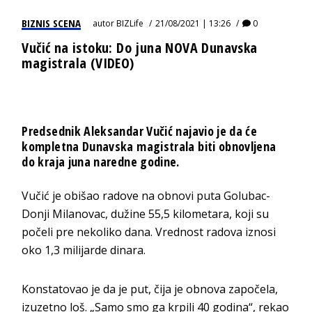
BIZNIS SCENA
autor
BIZLife
21/08/2021 | 13:26
0
Vučić na istoku: Do juna NOVA Dunavska
magistrala (VIDEO)
Predsednik Aleksandar Vučić najavio je da će
kompletna Dunavska magistrala biti obnovljena
do kraja juna naredne godine.
Vučić je obišao radove na obnovi puta Golubac-
Donji Milanovac, dužine 55,5 kilometara, koji su
počeli pre nekoliko dana. Vrednost radova iznosi
oko 1,3 milijarde dinara.
Konstatovao je da je put, čija je obnova započela,
izuzetno loš. „Samo smo ga krpili 40 godina“, rekao