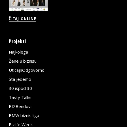
ČITAJ ONLINE
Projekti
Najkolega
Žene u biznisu
UticajnOdgovorno
Šta jedemo
30 ispod 30
Tasty Talks
BIZBendovi
BMW biznis liga
Bizlife Week