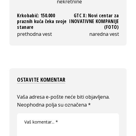
nekretnine
Krkobabić: 150.000
GTC X: Novi centar za
praznih kuća čeka svoje
INOVATIVNE KOMPANIJE
stanare
(FOTO)
prethodna vest
naredna vest
OSTAVITE KOMENTAR
Vaša adresa e-pošte neće biti objavljena.
Neophodna polja su označena
*