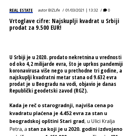
REAL ESTATE
autor
BIZLife
01/03/2021 | 13:32
0
Vrtoglave cifre: Najskuplji kvadrat u Srbiji
prodat za 9.500 EUR!
U Srbiji je u 2020. prodato
nekretnina
u vrednosti
od oko 4,2 milijarde evra, što je uprkos pandemiji
koronavirusa više nego u prethodne tri godine, a
najskuplji kvadratni metar stana od 9.632 evra
prodat je u Beogradu na vodi, objavio je danas
Republički geodetski zavod (RGZ).
Kada je reč o starogradnji, najviša cena po
kvadratu plaćena je 4.452 evra za stan u
beogradskoj opštini Stari grad
, u Ulici Kralja
Petra, a
stan za koji je u 2020. godini izdvojeno