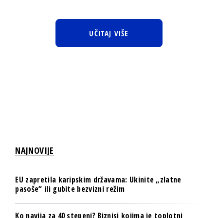
UČITAJ VIŠE
NAJNOVIJE
EU zapretila karipskim državama: Ukinite „zlatne
pasoše“ ili gubite bezvizni režim
Ko navija za 40 stepeni? Biznisi kojima je toplotni