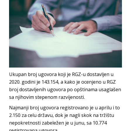
Ukupan broj ugovora koji je RGZ-u dostavljen u
2020. godini je 143.154, a kako je ocenjeno u RGZ
broj dostavljenih ugovora po opštinama usaglašen
sa njihovim stepenom razvijenosti.
Najmanji broj ugovora registrovano je u aprilu i to
2.150 za celu državu, dok je nagli skok na tržištu
nepokretnosti zabeležen je u junu, sa 10.774
registrovana ugovora.