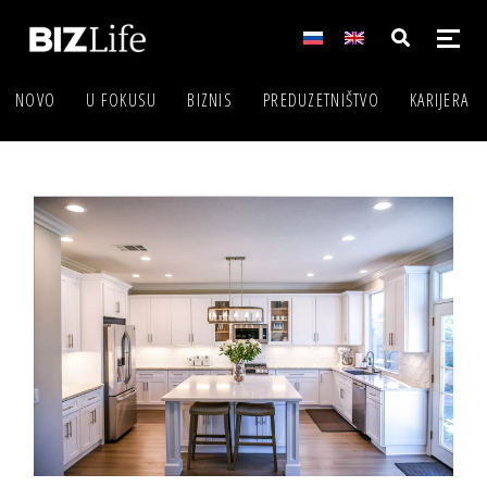
NOVO
U FOKUSU
BIZNIS
PREDUZETNIŠTVO
KARIJERA