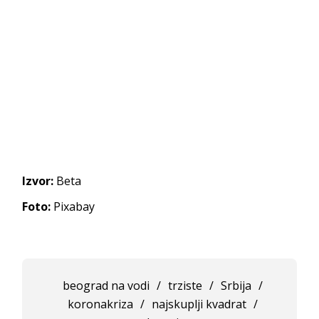
Izvor:
Beta
Foto:
Pixabay
beograd na vodi
/
trziste
/
Srbija
/
koronakriza
/
najskuplji kvadrat
/