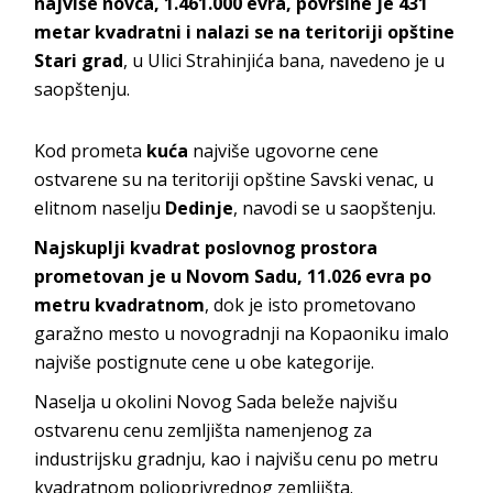
najviše novca, 1.461.000 evra, površine je 431
metar kvadratni i nalazi se na teritoriji opštine
Stari grad
, u Ulici Strahinjića bana, navedeno je u
saopštenju.
Kod prometa
kuća
najviše ugovorne cene
ostvarene su na teritoriji opštine Savski venac, u
elitnom naselju
Dedinje
, navodi se u saopštenju.
Najskuplji kvadrat poslovnog prostora
prometovan je u Novom Sadu, 11.026 evra po
metru kvadratnom
, dok je isto prometovano
garažno mesto u novogradnji na Kopaoniku imalo
najviše postignute cene u obe kategorije.
Naselja u okolini Novog Sada beleže najvišu
ostvarenu cenu zemljišta namenjenog za
industrijsku gradnju, kao i najvišu cenu po metru
kvadratnom poljoprivrednog zemljišta.