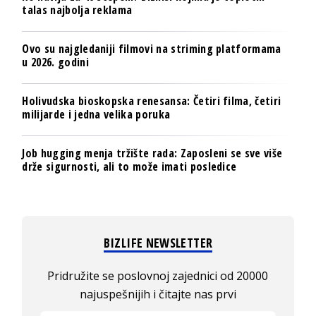
talas najbolja reklama
Ovo su najgledaniji filmovi na striming platformama
u 2026. godini
Holivudska bioskopska renesansa: Četiri filma, četiri
milijarde i jedna velika poruka
Job hugging menja tržište rada: Zaposleni se sve više
drže sigurnosti, ali to može imati posledice
BIZLIFE NEWSLETTER
Pridružite se poslovnoj zajednici od 20000
najuspešnijih i čitajte nas prvi