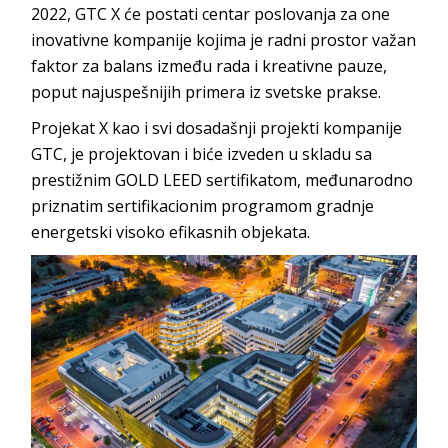
2022, GTC X će postati centar poslovanja za one
inovativne kompanije kojima je radni prostor važan
faktor za balans između rada i kreativne pauze,
poput najuspešnijih primera iz svetske prakse.
Projekat X kao i svi dosadašnji projekti kompanije
GTC, je projektovan i biće izveden u skladu sa
prestižnim GOLD LEED sertifikatom, međunarodno
priznatim sertifikacionim programom gradnje
energetski visoko efikasnih objekata.