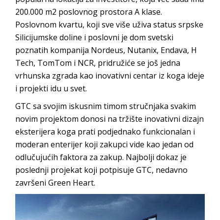
200.000 m2 poslovnog prostora A klase.
Poslovnom kvartu, koji sve više uživa status srpske
Silicijum
ske doline i poslovni je dom svetski
poznatih kompanija Nordeus, Nutanix, Endava, H
Tech, TomTom i NCR, pridružiće se još jedna
vrhunska zgrada kao inovativni centar iz koga ideje
i projekti idu u svet.
GTC sa svojim iskusnim timom stručnjaka svakim
novim projektom donosi na tržište inovativni dizajn
eksterijera koga prati podjednako funkcionalan i
moderan enterijer koji zakupci vide kao jedan od
odlučujućih faktora za zakup. Najbolji dokaz je
poslednji projekat koji potpisuje GTC, nedavno
završeni Green Heart.