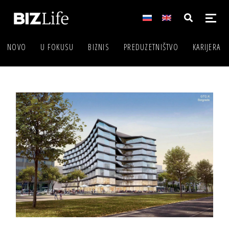
NOVO
U FOKUSU
BIZNIS
PREDUZETNIŠTVO
KARIJERA