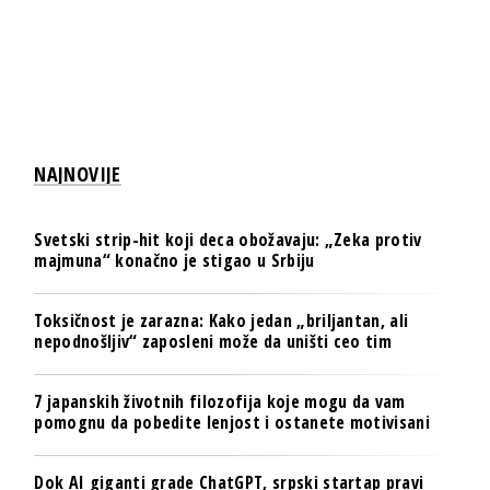
NAJNOVIJE
Svetski strip-hit koji deca obožavaju: „Zeka protiv
majmuna“ konačno je stigao u Srbiju
Toksičnost je zarazna: Kako jedan „briljantan, ali
nepodnošljiv“ zaposleni može da uništi ceo tim
7 japanskih životnih filozofija koje mogu da vam
pomognu da pobedite lenjost i ostanete motivisani
Dok AI giganti grade ChatGPT, srpski startap pravi