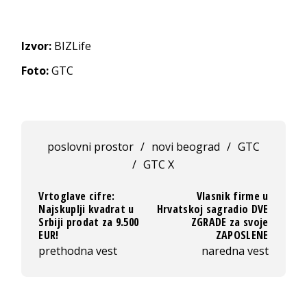
Izvor:
BIZLife
Foto:
GTC
poslovni prostor
/
novi beograd
/
GTC
/
GTC X
Vrtoglave cifre:
Vlasnik firme u
Najskuplji kvadrat u
Hrvatskoj sagradio DVE
Srbiji prodat za 9.500
ZGRADE za svoje
EUR!
ZAPOSLENE
prethodna vest
naredna vest