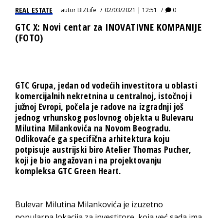
REAL ESTATE
autor
BIZLife
02/03/2021 | 12:51
0
GTC X: Novi centar za INOVATIVNE KOMPANIJE
(FOTO)
GTC Grupa, jedan od vodećih investitora u oblasti
komercijalnih nekretnina u centralnoj, istočnoj i
južnoj Evropi, počela je radove na izgradnji još
jednog vrhunskog poslovnog objekta u Bulevaru
Milutina Milankovića na Novom Beogradu.
Odlikovaće ga specifična arhitektura koju
potpisuje austrijski biro Atelier Thomas Pucher,
koji je bio angažovan i na projektovanju
kompleksa GTC Green Heart.
Bulevar Milutina Milankovića je izuzetno
popularna lokacija za investitore, koja već sada ima