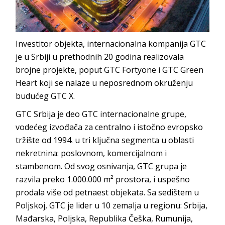
Investitor objekta, internacionalna kompanija GTC
je u Srbiji u prethodnih 20 godina realizovala
brojne projekte, poput GTC Fortyone i GTC Green
Heart koji se nalaze u neposrednom okruženju
budućeg GTC X.
GTC Srbija je deo GTC internacionalne grupe,
vodećeg izvođača za centralno i istočno evropsko
tržište od 1994. u tri ključna segmenta u oblasti
nekretnina: poslovnom, komercijalnom i
stambenom. Od svog osnivanja, GTC grupa je
razvila preko 1.000.000 m² prostora, i uspešno
prodala više od petnaest objekata. Sa sedištem u
Poljskoj, GTC je lider u 10 zemalja u regionu: Srbija,
Mađarska, Poljska, Republika Češka, Rumunija,