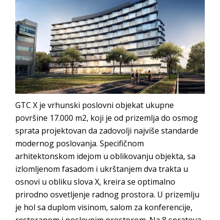
GTC X je vrhunski poslovni objekat ukupne
površine 17.000 m2, koji je od prizemlja do osmog
sprata projektovan da zadovolji najviše standarde
modernog poslovanja. Specifičnom
arhitektonskom idejom u oblikovanju objekta, sa
izlomljenom fasadom i ukrštanjem dva trakta u
osnovi u obliku slova X, kreira se optimalno
prirodno osvetljenje radnog prostora. U prizemlju
je hol sa duplom visinom, salom za konferencije,