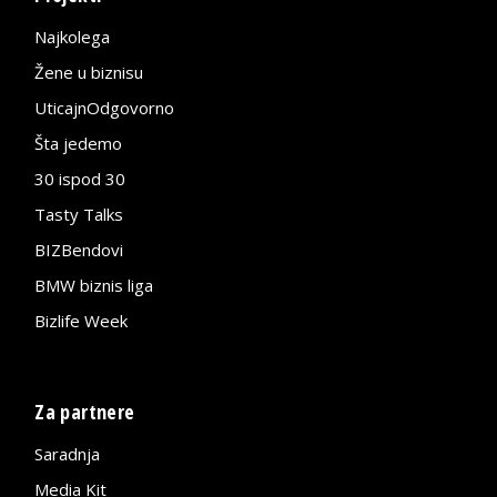
Najkolega
Žene u biznisu
UticajnOdgovorno
Šta jedemo
30 ispod 30
Tasty Talks
BIZBendovi
BMW biznis liga
Bizlife Week
Za partnere
Saradnja
Media Kit