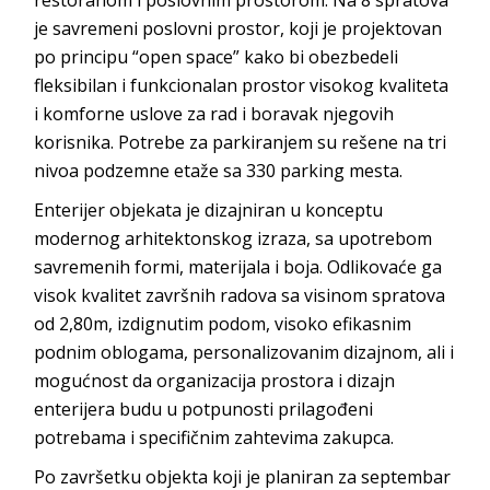
restoranom i poslovnim prostorom. Na 8 spratova
je savremeni poslovni prostor, koji je projektovan
po principu “open space” kako bi obezbedeli
fleksibilan i funkcionalan prostor visokog kvaliteta
i komforne uslove za rad i boravak njegovih
korisnika. Potrebe za parkiranjem su rešene na tri
nivoa podzemne etaže sa 330 parking mesta.
Enterijer objekata je dizajniran u konceptu
modernog arhitektonskog izraza, sa upotrebom
savremenih formi, materijala i boja. Odlikovaće ga
visok kvalitet završnih radova sa visinom spratova
od 2,80m, izdignutim podom, visoko efikasnim
podnim oblogama, personalizovanim dizajnom, ali i
mogućnost da organizacija prostora i dizajn
enterijera budu u potpunosti prilagođeni
potrebama i specifičnim zahtevima zakupca.
Po završetku objekta koji je planiran za septembar