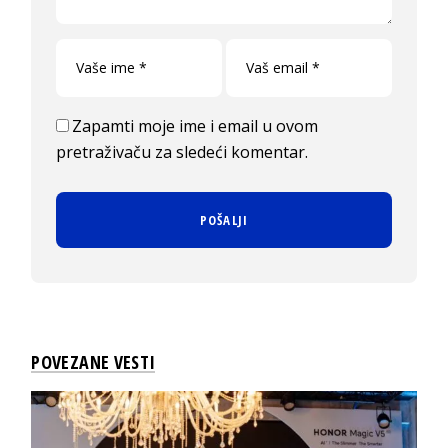
Zapamti moje ime i email u ovom
pretraživaču za sledeći komentar.
POVEZANE VESTI