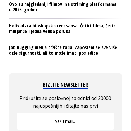
Ovo su najgledaniji filmovi na striming platformama
u 2026. godini
Holivudska bioskopska renesansa: Četiri filma, četiri
milijarde i jedna velika poruka
Job hugging menja tržište rada: Zaposleni se sve više
drže sigurnosti, ali to može imati posledice
BIZLIFE NEWSLETTER
Pridružite se poslovnoj zajednici od 20000
najuspešnijih i čitajte nas prvi