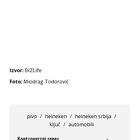
Izvor:
BIZLife
Foto:
Miodrag Todorović
pivo
/
heineken
/
heineken srbija
/
ključ
/
automobili
Kontroverzni reper