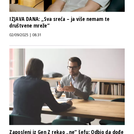
IZJAVA DANA: „Sva sreća – ja više nemam te
društvene mreže“
02/09/2025 | 08:31
Zaposleni iz Gen Z rekao „ne“ šefu: Odbio da dođe