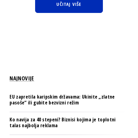
UČITAJ VIŠE
NAJNOVIJE
EU zapretila karipskim državama: Ukinite „zlatne
pasoše“ ili gubite bezvizni režim
Ko navija za 40 stepeni? Biznisi kojima je toplotni
talas najbolja reklama