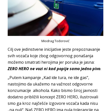
Miodrag Todorović
Cilj ove jedinstvene inicijative jeste prepoznavanje
svih vozača koje zbog odgovornog ponašanja
možemo smatrati herojima jer poruka je jasna:
ZERO HERO ne vozi ni kad popije samo jedno pivo
.
„Putem kampanje „Kad ide tura, ne ide gas“,
nastojimo da ukažemo na važnost odgovorne
konzumacije alkohola. Kako bismo široj javnosti
dodatno približili koncept ZERO HERO, ilustrovali
smo ga kroz najčešće izgovore vozača kada nisu
„na nuli“. Naš ZERO HERO ima nula tolerancije na