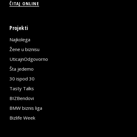
ČITAJ ONLINE
Projekti
Najkolega
Žene u biznisu
UticajnOdgovorno
Šta jedemo
30 ispod 30
Tasty Talks
BIZBendovi
BMW biznis liga
Bizlife Week