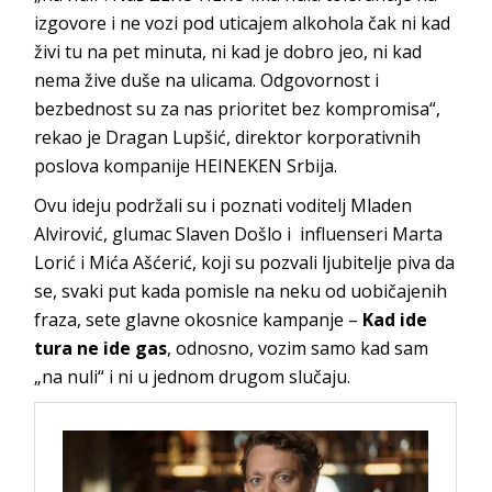
izgovore i ne vozi pod uticajem alkohola čak ni kad
živi tu na pet minuta, ni kad je dobro jeo, ni kad
nema žive duše na ulicama. Odgovornost i
bezbednost su za nas prioritet bez kompromisa“,
rekao je Dragan Lupšić, direktor korporativnih
poslova kompanije HEINEKEN Srbija.
Ovu ideju podržali su i poznati voditelj Mladen
Alvirović, glumac Slaven Došlo i influenseri Marta
Lorić i Mića Ašćerić, koji su pozvali ljubitelje piva da
se, svaki put kada pomisle na neku od uobičajenih
fraza, sete glavne okosnice kampanje –
Kad ide
tura ne ide gas
, odnosno, vozim samo kad sam
„na nuli“ i ni u jednom drugom slučaju.