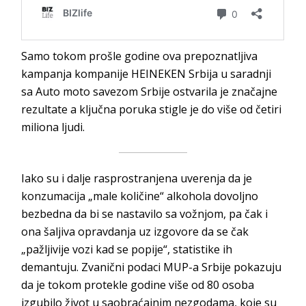
Samo tokom prošle godine ova prepoznatljiva
kampanja kompanije HEINEKEN Srbija u saradnji
sa Auto moto savezom Srbije ostvarila je značajne
rezultate a ključna poruka stigle je do više od četiri
miliona ljudi.
Iako su i dalje rasprostranjena uverenja da je
konzumacija „male količine“ alkohola dovoljno
bezbedna da bi se nastavilo sa vožnjom, pa čak i
ona šaljiva opravdanja uz izgovore da se čak
„pažljivije vozi kad se popije“, statistike ih
demantuju. Zvanični podaci MUP-a Srbije pokazuju
da je tokom protekle godine više od 80 osoba
izgubilo život u saobraćajnim nezgodama, koje su