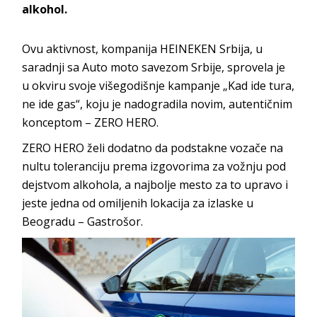
alkohol.
Ovu aktivnost, kompanija HEINEKEN Srbija, u
saradnji sa Auto moto savezom Srbije, sprovela je
u okviru svoje višegodišnje kampanje „Kad ide tura,
ne ide gas“, koju je nadogradila novim, autentičnim
konceptom – ZERO HERO.
ZERO HERO želi dodatno da podstakne vozače na
nultu toleranciju prema izgovorima za vožnju pod
dejstvom alkohola, a najbolje mesto za to upravo i
jeste jedna od omiljenih lokacija za izlaske u
Beogradu – Gastrošor.