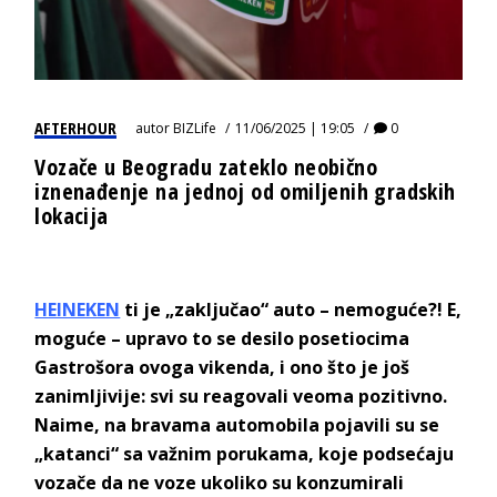
AFTERHOUR
autor
BIZLife
11/06/2025 | 19:05
0
Vozače u Beogradu zateklo neobično
iznenađenje na jednoj od omiljenih gradskih
lokacija
HEINEKEN
ti je „zaključao“ auto – nemoguće?! E,
moguće – upravo to se desilo posetiocima
Gastrošora ovoga vikenda, i ono što je još
zanimljivije: svi su reagovali veoma pozitivno.
Naime, na bravama automobila pojavili su se
„katanci“ sa važnim porukama, koje podsećaju
vozače da ne voze ukoliko su konzumirali