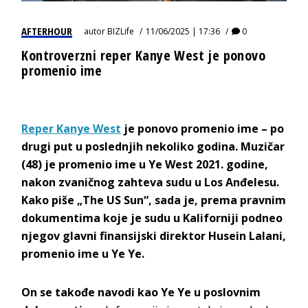
AFTERHOUR
autor
BIZLife
11/06/2025 | 17:36
0
Kontroverzni reper Kanye West je ponovo
promenio ime
Reper Kanye West
je ponovo promenio ime – po
drugi put u poslednjih nekoliko godina. Muzičar
(48) je promenio ime u Ye West 2021. godine,
nakon zvaničnog zahteva sudu u Los Anđelesu.
Kako piše „The US Sun“, sada je, prema pravnim
dokumentima koje je sudu u Kaliforniji podneo
njegov glavni finansijski direktor Husein Lalani,
promenio ime u Ye Ye.
On se takođe navodi kao Ye Ye u poslovnim