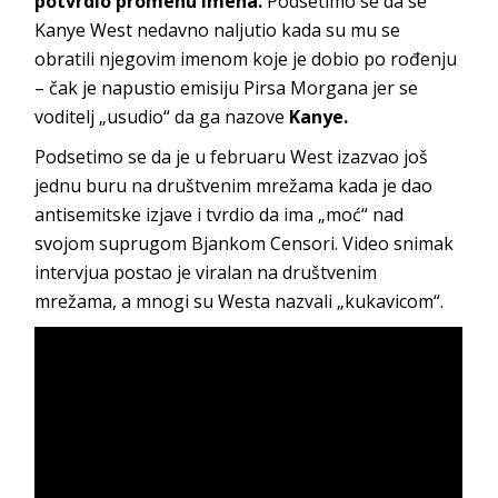
potvrdio promenu
imena.
Podsetimo se da se
Kanye West nedavno naljutio kada su mu se
obratili njegovim imenom koje je dobio po rođenju
– čak je napustio emisiju Pirsa Morgana jer se
voditelj „usudio“ da ga nazove
Kanye.
Podsetimo se da je u februaru West izazvao još
jednu buru na društvenim mrežama kada je dao
antisemitske izjave i tvrdio da ima „moć“ nad
svojom suprugom Bjankom Censori. Video snimak
intervjua postao je viralan na društvenim
mrežama, a mnogi su Westa nazvali „kukavicom“.