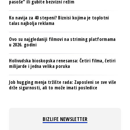
pasoše“ ili gubite bezvizni režim
Ko navija za 40 stepeni? Biznisi kojima je toplotni
talas najbolja reklama
Ovo su najgledaniji filmovi na striming platformama
u 2026. godini
Holivudska bioskopska renesansa: Četiri filma, četiri
milijarde i jedna velika poruka
Job hugging menja tržište rada: Zaposleni se sve više
drže sigurnosti, ali to može imati posledice
BIZLIFE NEWSLETTER