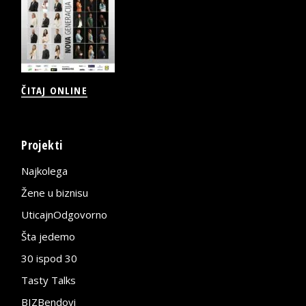
ČITAJ ONLINE
Projekti
Najkolega
Žene u biznisu
UticajnOdgovorno
Šta jedemo
30 ispod 30
Tasty Talks
BIZBendovi