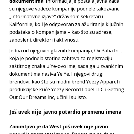
dokumentima
. Informacija je postala javna kada
su njegove vodeće kompanije podnele takozvane
„informativne izjave“ državnom sekretaru
Kalifornije, koji je odgovoran za ažuriranje ključnih
podataka o kompanijama – kao što su adrese,
zaposleni, direktori i aktivnosti.
Jedna od njegovih glavnih kompanija, Ox Paha Inc,
koja je podnela stotine zahteva za registraciju
zaštitnog znaka u Ye-ovo ime, sada ga u zvaničnim
dokumentima naziva Ye Ye. I njegovi drugi
brendovi, kao što su modni brend Yeezy Apparel i
produkcijske kuće Yeezy Record Label LLC i Getting
Out Our Dreams Inc, učinili su isto.
Još uvek nije javno potvrdio promenu imena
Zanimljivo je da West još uvek nije javno