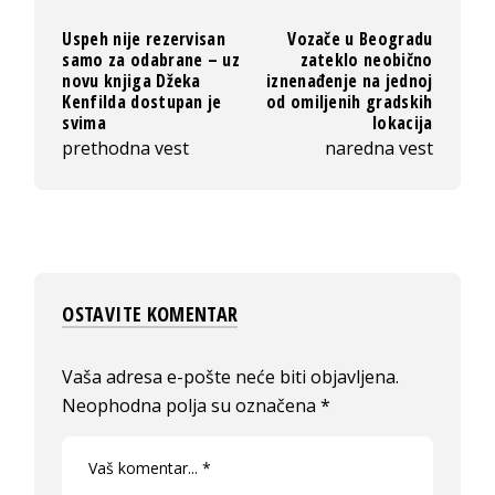
Uspeh nije rezervisan
Vozače u Beogradu
samo za odabrane – uz
zateklo neobično
novu knjiga Džeka
iznenađenje na jednoj
Kenfilda dostupan je
od omiljenih gradskih
svima
lokacija
prethodna vest
naredna vest
OSTAVITE KOMENTAR
Vaša adresa e-pošte neće biti objavljena.
Neophodna polja su označena
*