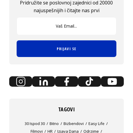
Pridružite se poslovnoj zajednici od 20000
najuspešnijih i čitajte nas prvi
PRIJAVI SE
TAGOVI
30 Ispod 30
Bitno
Bizbendovi
Easy Life
Filmovi
HR
Izjava Dana
Odrzime