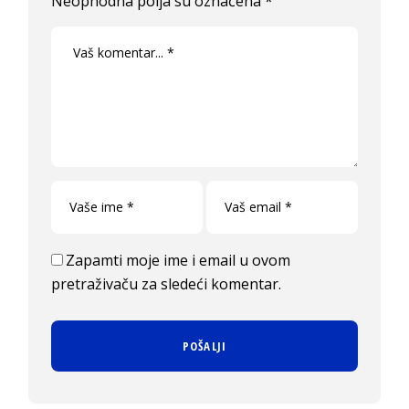
Neophodna polja su označena
*
Zapamti moje ime i email u ovom
pretraživaču za sledeći komentar.