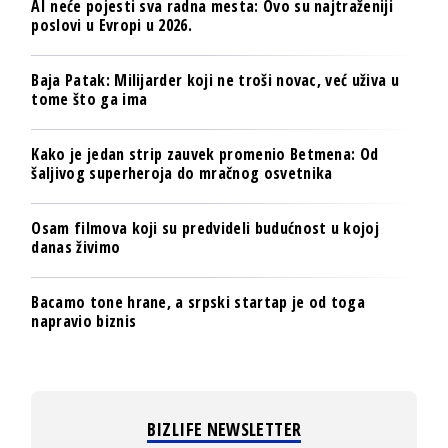
AI neće pojesti sva radna mesta: Ovo su najtraženiji
poslovi u Evropi u 2026.
Baja Patak: Milijarder koji ne troši novac, već uživa u
tome što ga ima
Kako je jedan strip zauvek promenio Betmena: Od
šaljivog superheroja do mračnog osvetnika
Osam filmova koji su predvideli budućnost u kojoj
danas živimo
Bacamo tone hrane, a srpski startap je od toga
napravio biznis
BIZLIFE NEWSLETTER