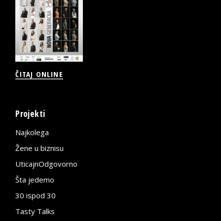
ČITAJ ONLINE
Projekti
Najkolega
Žene u biznisu
UticajnOdgovorno
Šta jedemo
30 ispod 30
Tasty Talks