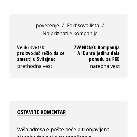
poverenje
/
Forbsova lista
/
Najpriznatije kompanije
Veliki svetski
ZVANIČNO: Kompanija
proizvođač rešio da se
Al Dahra jedina dala
smesti u Svilajnac
ponudu za PKB
prethodna vest
naredna vest
OSTAVITE KOMENTAR
Vaša adresa e-pošte neće biti objavljena.