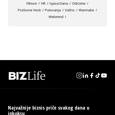
Filmovi
HR
Izjava Dana
Odrzime
Poslovne Vesti
Putovanja
Važno
Wannabe
Webmind
Najvažnije biznis priče svakog dana u
inboksu