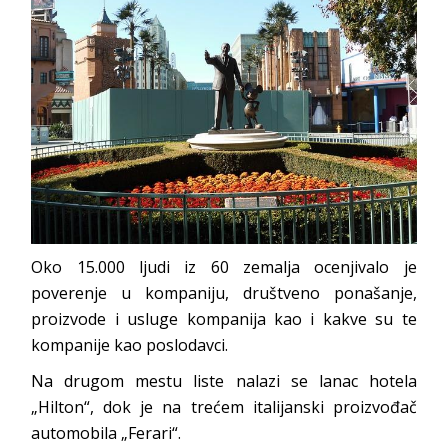
Oko 15.000 ljudi iz 60 zemalja ocenjivalo je
poverenje u kompaniju, društveno ponašanje,
proizvode i usluge kompanija kao i kakve su te
kompanije kao poslodavci.
Na drugom mestu liste nalazi se lanac hotela
„Hilton“, dok je na trećem italijanski proizvođač
automobila „Ferari“.