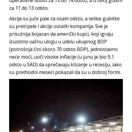
operativne dobiti za 13 do 14 odsto, a u celoj godini
za 11 do 13 odsto.
Akcije su juče pale za osam odsto, a velike gubitke
su pretrpele i akcije ostalih kompanija. Sve je
prisutnija bojazan da američki kupci, koji igraju
izuzetno važnu ulogu u udelu ukupnog BDP
(potrošnja čini skoro 70 odsto BDP), jednostavno
neće moći, uoči visoke inflacije (u junu je bio 9,1
odsto u SAD) da sprečavaju klizanje u recesiju, iako
su prethodni meseci pokazali da su u dobroj formi.