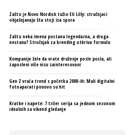
Zašto je Novo Nordisk tužio Eli Lilly: stručnjaci
objašnjavaju šta stoji iza spora
Zašto neka imena postanu legendarna, a druga
nestanu? Stručnjak za brending otkriva formulu
Kompanije žele da vrate druženje posle posla, ali
zaposleni više nisu zainteresovani
Gen Z vraća trend s početka 2000-ih: Mali digitalni
fotoaparati ponovo su hit
Kratke i napete: 7 triler serija sa jednom sezonom
idealnih za vikend gledanje