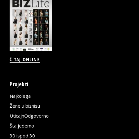
ČITAJ ONLINE
Projekti
Najkolega
Žene u biznisu
UticajnOdgovorno
Šta jedemo
30 ispod 30