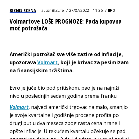
BIZNIS SCENA
autor
BIZLife
27/07/2022 | 11:36
0
Volmartove LOŠE PROGNOZE: Pada kupovna
moć potrošača
Američki potrošač sve više zazire od inflacije,
upozorava
Volmart
, koji je krivac za pesimizam
na finansijskim tržištima.
Evro je juče bio pod pritiskom, pao je na najniži
nivo u poslednjih sedam godina prema franku.
Volmart
, najveći američki trgovac na malo, smanjio
je svoje kvartalne i godišnje procene profita po
drugi put u dva meseca zbog rasta cena hrane i
opšte inflacije. U tekućem kvartalu očekuje se pad