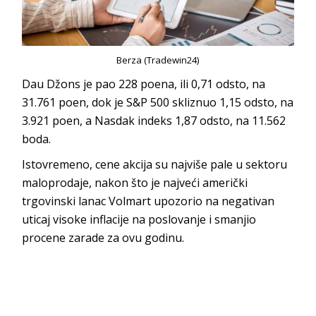
Berza (Tradewin24)
Dau Džons je pao 228 poena, ili 0,71 odsto, na
31.761 poen, dok je S&P 500 skliznuo 1,15 odsto, na
3.921 poen, a Nasdak indeks 1,87 odsto, na 11.562
boda.
Istovremeno, cene akcija su najviše pale u sektoru
maloprodaje, nakon što je najveći američki
trgovinski lanac Volmart upozorio na negativan
uticaj visoke inflacije na poslovanje i smanjio
procene zarade za ovu godinu.