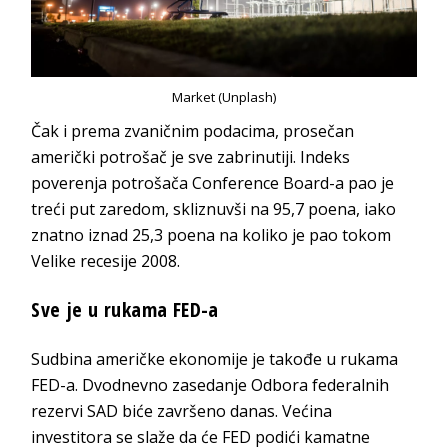
Market (Unplash)
Čak i prema zvaničnim podacima, prosečan
američki potrošač je sve zabrinutiji. Indeks
poverenja potrošača Conference Board-a pao je
treći put zaredom, skliznuvši na 95,7 poena, iako
znatno iznad 25,3 poena na koliko je pao tokom
Velike recesije 2008.
Sve je u rukama FED-a
Sudbina američke ekonomije je takođe u rukama
FED-a. Dvodnevno zasedanje Odbora federalnih
rezervi SAD biće završeno danas. Većina
investitora se slaže da će FED podići kamatne