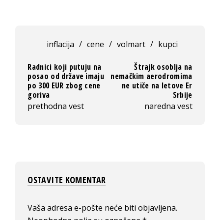
inflacija
/
cene
/
volmart
/
kupci
Radnici koji putuju na
Štrajk osoblja na
posao od države imaju
nemačkim aerodromima
po 300 EUR zbog cene
ne utiče na letove Er
goriva
Srbije
prethodna vest
naredna vest
OSTAVITE KOMENTAR
Vaša adresa e-pošte neće biti objavljena.