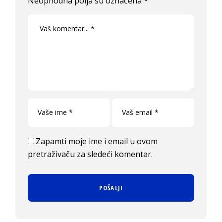
Neophodna polja su označena
*
Zapamti moje ime i email u ovom
pretraživaču za sledeći komentar.