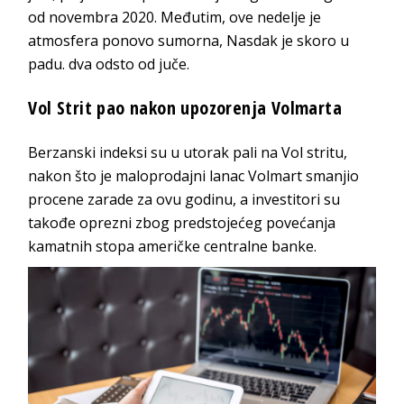
od novembra 2020. Međutim, ove nedelje je
atmosfera ponovo sumorna, Nasdak je skoro u
padu. dva odsto od juče.
Vol Strit pao nakon upozorenja Volmarta
Berzanski indeksi su u utorak pali na Vol stritu,
nakon što je maloprodajni lanac Volmart smanjio
procene zarade za ovu godinu, a investitori su
takođe oprezni zbog predstojećeg povećanja
kamatnih stopa američke centralne banke.