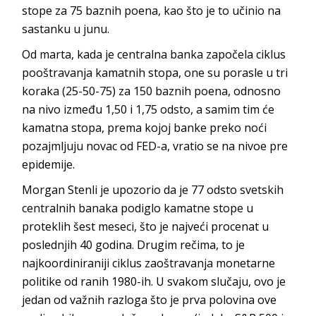
stope za 75 baznih poena, kao što je to učinio na
sastanku u junu.
Od marta, kada je centralna banka započela ciklus
pooštravanja kamatnih stopa, one su porasle u tri
koraka (25-50-75) za 150 baznih poena, odnosno
na nivo između 1,50 i 1,75 odsto, a samim tim će
kamatna stopa, prema kojoj banke preko noći
pozajmljuju novac od FED-a, vratio se na nivoe pre
epidemije.
Morgan Stenli je upozorio da je 77 odsto svetskih
centralnih banaka podiglo kamatne stope u
proteklih šest meseci, što je najveći procenat u
poslednjih 40 godina. Drugim rečima, to je
najkoordiniraniji ciklus zaoštravanja monetarne
politike od ranih 1980-ih. U svakom slučaju, ovo je
jedan od važnih razloga što je prva polovina ove