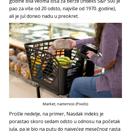
godine bila veoma loša za berze (indeks S&P 500 je
pao za više od 20 odsto, najviše od 1970. godine),
ali je jul doneo nadu u preokret.
Market, namirnice (Pixels)
Prošle nedelje, na primer, Nasdak indeks je
porastao skoro sedam odsto u odnosu na početak
jula, pa je bio na putu do najvećeg mesečnog rasta