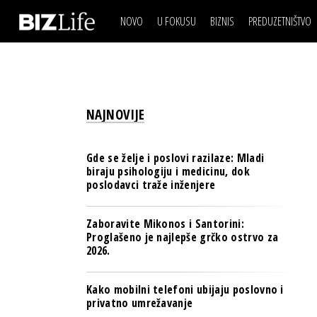
NOVO
U FOKUSU
BIZNIS
PREDUZETNIŠTVO
IZJAVA DANA
BIZNIS SCENA
VIDEO
REAL ESTATE
IZJAVA DANA
BIZNIS SCENA
BREND I KOMUNIKACI
VIDEO
REAL ESTATE
ESG & ENERGY
NAJNOVIJE
BREND I KOMUNIKACI
BANKE
ESG & ENERGY
OSIGURANJE
Gde se želje i poslovi razilaze: Mladi
BANKE
biraju psihologiju i medicinu, dok
TECH I AI
poslodavci traže inženjere
OSIGURANJE
BIZNIS & SPORT
TECH I AI
Zaboravite Mikonos i Santorini:
PULS REGIONA
Proglašeno je najlepše grčko ostrvo za
BIZNIS & SPORT
2026.
NOVO NA RAFU
PULS REGIONA
Kako mobilni telefoni ubijaju poslovno i
NOVO NA RAFU
privatno umrežavanje