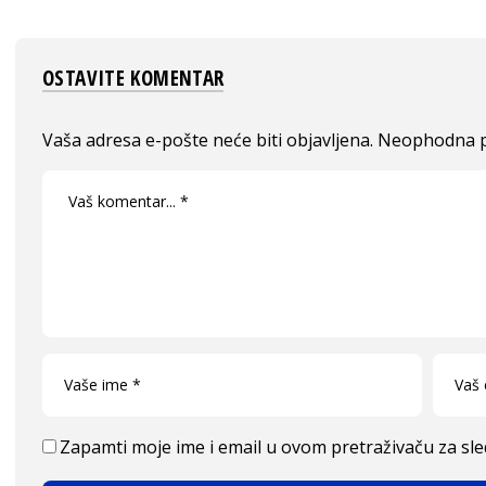
OSTAVITE KOMENTAR
Vaša adresa e-pošte neće biti objavljena.
Neophodna p
Zapamti moje ime i email u ovom pretraživaču za sl