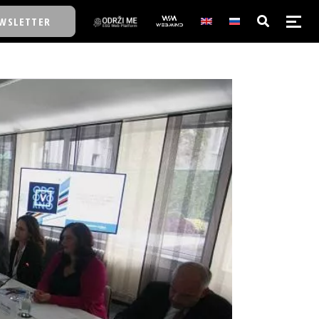
WSLETTER
E/SCHOOL
E/SCHOOL
A
A