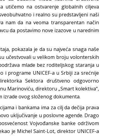
 utičemo na ostvarenje globalnih ciljeva
 sveobuhvatno i realno su predstavljeni naši
ćava nam da na veoma transparentan način
vcu da postavimo nove izazove u narednim
štaja, pokazala je da su najveća snaga naše
su učestvovali u velikom broju volonterskih
 podržava mlade bez roditeljskog staranja u
 i programe UNICEF-a u Srbiji za srećnije
 direktorka Sektora društveno odgovorno
nu Marinoviću, direktoru „Smart kolektiva“,
kom izrade ovog složenog dokumenta.
cijama i bankama ima za cilj da dečija prava
ihovo uključivanje u poslovne agende. Drago
va posvećenost Vojvođanske banke održivom
rekao je Michel Saint-Lot, direktor UNICEF-a