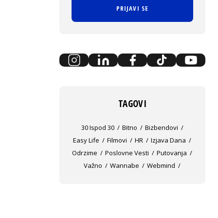
PRIJAVI SE
TAGOVI
30 Ispod 30
Bitno
Bizbendovi
Easy Life
Filmovi
HR
Izjava Dana
Odrzime
Poslovne Vesti
Putovanja
Važno
Wannabe
Webmind