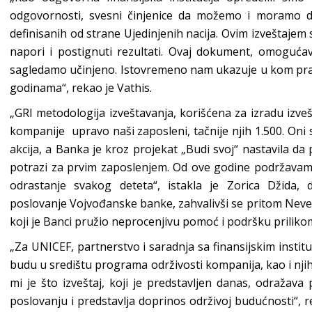
odgovornosti, svesni činjenice da možemo i moramo da
definisanih od strane Ujedinjenih nacija. Ovim izveštajem
napori i postignuti rezultati. Ovaj dokument, omogu
sagledamo učinjeno. Istovremeno nam ukazuje u kom pra
godinama“, rekao je Vathis.
„GRI metodologija izveštavanja, korišćena za izradu izve
kompanije upravo naši zaposleni, tačnije njih 1.500. Oni 
akcija, a Banka je kroz projekat „Budi svoj“ nastavila da
potrazi za prvim zaposlenjem. Od ove godine podržavamo
odrastanje svakog deteta“, istakla je Zorica Džida,
poslovanje Vojvođanske banke, zahvalivši se pritom Neve
koji je Banci pružio neprocenjivu pomoć i podršku prili
„Za UNICEF, partnerstvo i saradnja sa finansijskim institu
budu u središtu programa održivosti kompanija, kao i nj
mi je što izveštaj, koji je predstavljen danas, odraža
poslovanju i predstavlja doprinos održivoj budućnosti“, 