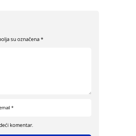
olja su označena
*
edeći komentar.