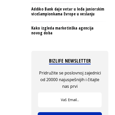
Addiko Bank daje vetar u leđa juniorskim
vicešampionkama Evrope u veslanju
Kako izgleda marketinška agencija
novog doba
BIZLIFE NEWSLETTER
Pridružite se poslovnoj zajednici
od 20000 najuspešnijih i čitajte
nas prvi