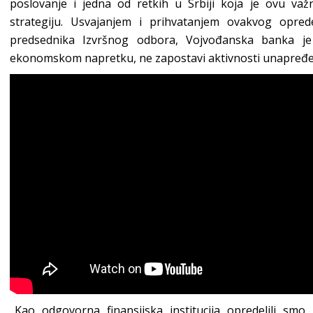
poslovanje i jedna od retkih u Srbiji koja je ovu va
strategiju. Usvajanjem i prihvatanjem ovakvog opred
predsednika Izvršnog odbora, Vojvođanska banka je 
ekonomskom napretku, ne zapostavi aktivnosti unapređenja
„Kao odgovorna finansijska institucija opredelili s