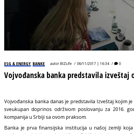
ESG & ENERGY
BANKE
autor
BIZLife
06/11/2017 | 16:34
0
,
Vojvođanska banka predstavila izveštaj 
Vojvođanska banka danas je predstavila Izveštaj kojim j
sveukupan doprinos održivom poslovanju za 2016. god
kompanija u Srbiji sa ovom praksom.
Banka je prva finansijska institucija u našoj zemlji ko