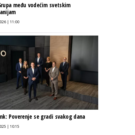
Grupa među vodećim svetskim
anijam
026 | 11:00
nk: Poverenje se gradi svakog dana
025 | 10:15