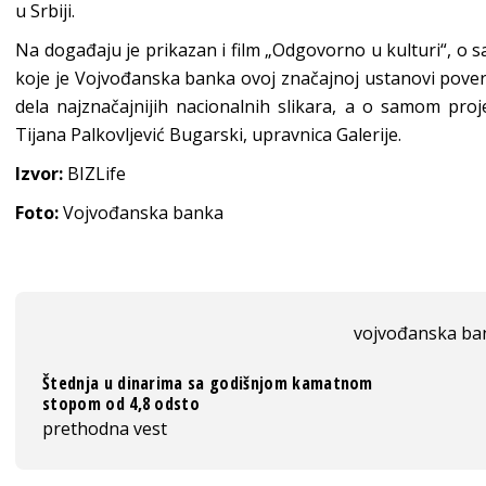
u Srbiji.
Na događaju je prikazan i film „Odgovorno u kulturi“, o s
koje je Vojvođanska banka ovoj značajnoj ustanovi poveril
dela najznačajnijih nacionalnih slikara, a o samom proj
Tijana Palkovljević Bugarski, upravnica Galerije.
Izvor:
BIZLife
Foto:
Vojvođanska banka
vojvođanska ba
Štednja u dinarima sa godišnjom kamatnom
stopom od 4,8 odsto
prethodna vest