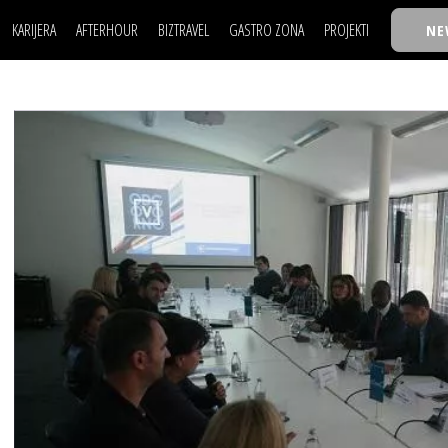
KARIJERA
AFTERHOUR
BIZTRAVEL
GASTRO ZONA
PROJEKTI
NE
POSAO
FILM I SCENA
NAJKOLEGA
LJUDI (HR)
KNJIGE
TASTY TALKS
POSAO
FILM I SCENA
NAJKOLEGA
JE
MOJ UGAO
AUTO SVET
30 ISPOD 30
LJUDI (HR)
KNJIGE
TASTY TALKS
USAVRŠAVANJE
STIL
BACK TO OFFIC
JE
MOJ UGAO
AUTO SVET
30 ISPOD 30
KNOW-HOW
WELLBEING
BIZBENDOVI
USAVRŠAVANJE
STIL
BACK TO OFFIC
BIZKOLEGIJUM
KNOW-HOW
WELLBEING
BIZBENDOVI
BMW BIZNIS LIG
BIZKOLEGIJUM
BIZLIFE WEEK
BMW BIZNIS LIG
IZJAVA GODINE
BIZLIFE WEEK
IZJAVA GODINE