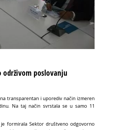
o održivom poslovanju
e na transparentan i uporediv način izmeren
inu. Na taj način svrstala se u samo 11
ja je formirala Sektor društveno odgovorno