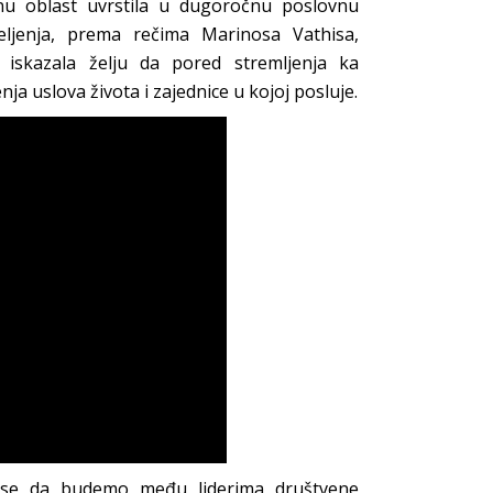
žnu oblast uvrstila u dugoročnu poslovnu
eljenja, prema rečima Marinosa Vathisa,
iskazala želju da pored stremljenja ka
 uslova života i zajednice u kojoj posluje.
mo se da budemo među liderima društvene