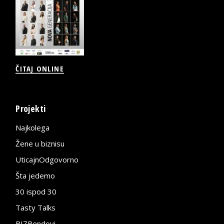
ČITAJ ONLINE
Projekti
Najkolega
Žene u biznisu
UticajnOdgovorno
Šta jedemo
30 ispod 30
Tasty Talks
BIZBendovi