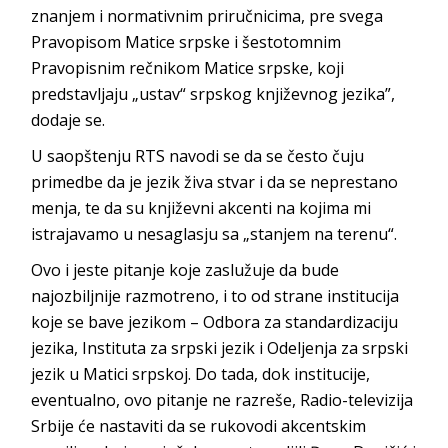
znanjem i normativnim priručnicima, pre svega
Pravopisom Matice srpske i šestotomnim
Pravopisnim rečnikom Matice srpske, koji
predstavljaju „ustav“ srpskog književnog jezika”,
dodaje se.
U saopštenju RTS navodi se da se često čuju
primedbe da je jezik živa stvar i da se neprestano
menja, te da su književni akcenti na kojima mi
istrajavamo u nesaglasju sa „stanjem na terenu“.
Ovo i jeste pitanje koje zaslužuje da bude
najozbiljnije razmotreno, i to od strane institucija
koje se bave jezikom – Odbora za standardizaciju
jezika, Instituta za srpski jezik i Odeljenja za srpski
jezik u Matici srpskoj. Do tada, dok institucije,
eventualno, ovo pitanje ne razreše, Radio-televizija
Srbije će nastaviti da se rukovodi akcentskim