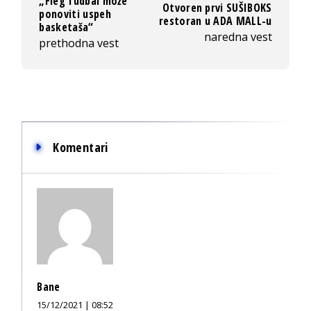
„Fleg fudbal može
Otvoren prvi SUŠIBOKS
ponoviti uspeh
restoran u ADA MALL-u
basketaša“
naredna vest
prethodna vest
Komentari
Bane
15/12/2021 | 08:52