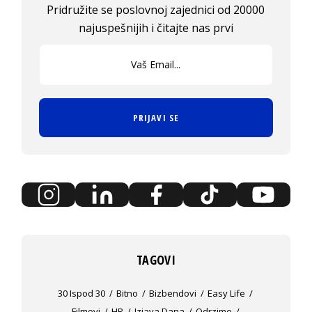
Pridružite se poslovnoj zajednici od 20000
najuspešnijih i čitajte nas prvi
PRIJAVI SE
TAGOVI
30 Ispod 30
Bitno
Bizbendovi
Easy Life
Filmovi
HR
Izjava Dana
Odrzime