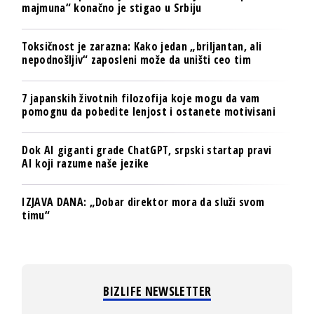
majmuna“ konačno je stigao u Srbiju
Toksičnost je zarazna: Kako jedan „briljantan, ali
nepodnošljiv“ zaposleni može da uništi ceo tim
7 japanskih životnih filozofija koje mogu da vam
pomognu da pobedite lenjost i ostanete motivisani
Dok AI giganti grade ChatGPT, srpski startap pravi
AI koji razume naše jezike
IZJAVA DANA: „Dobar direktor mora da služi svom
timu“
BIZLIFE NEWSLETTER