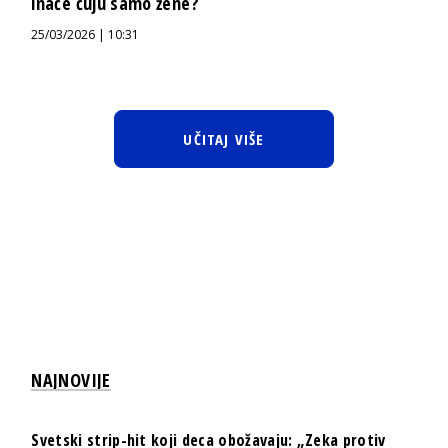
inače čuju samo žene?
25/03/2026 | 10:31
UČITAJ VIŠE
NAJNOVIJE
Svetski strip-hit koji deca obožavaju: „Zeka protiv