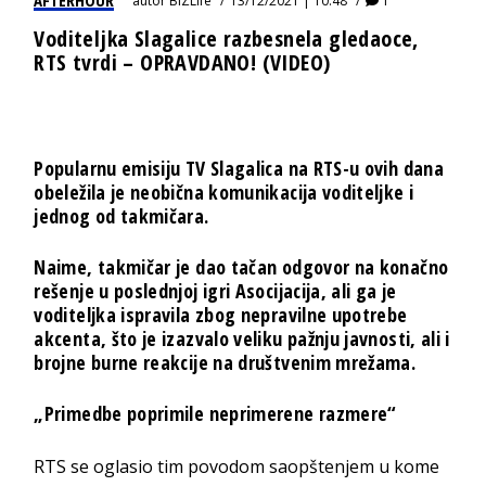
AFTERHOUR
autor
BIZLife
13/12/2021 | 10:48
1
Voditeljka Slagalice razbesnela gledaoce,
RTS tvrdi – OPRAVDANO! (VIDEO)
Popularnu emisiju TV Slagalica na RTS-u ovih dana
obeležila je neobična komunikacija voditeljke i
jednog od takmičara.
Naime, takmičar je dao tačan odgovor na konačno
rešenje u poslednjoj igri Asocijacija, ali ga je
voditeljka ispravila zbog nepravilne upotrebe
akcenta, što je izazvalo veliku pažnju javnosti, ali i
brojne burne reakcije na društvenim mrežama.
„Primedbe poprimile neprimerene razmere“
RTS se oglasio tim povodom saopštenjem u kome