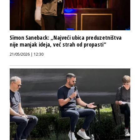
Sïmon Saneback: „Najveći ubica preduzetništva
nije manjak ideja, već strah od propasti“
21/05/2026 | 12:30