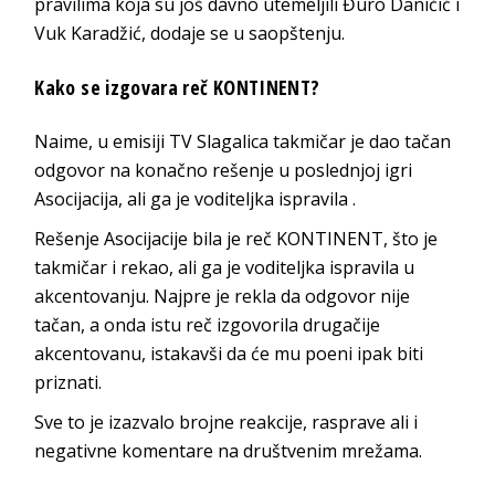
pravilima koja su još davno utemeljili Đuro Daničić i
Vuk Karadžić, dodaje se u saopštenju.
Kako se izgovara reč KONTINENT?
Naime, u emisiji TV Slagalica takmičar je dao tačan
odgovor na konačno rešenje u poslednjoj igri
Asocijacija, ali ga je voditeljka ispravila .
Rešenje Asocijacije bila je reč KONTINENT, što je
takmičar i rekao, ali ga je voditeljka ispravila u
akcentovanju. Najpre je rekla da odgovor nije
tačan, a onda istu reč izgovorila drugačije
akcentovanu, istakavši da će mu poeni ipak biti
priznati.
Sve to je izazvalo brojne reakcije, rasprave ali i
negativne komentare na društvenim mrežama.