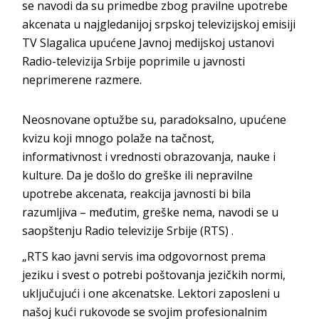
se navodi da su primedbe zbog pravilne upotrebe
akcenata u najgledanijoj srpskoj televizijskoj emisiji
TV Slagalica upućene Javnoj medijskoj ustanovi
Radio-televizija Srbije poprimile u javnosti
neprimerene razmere.
Neosnovane optužbe su, paradoksalno, upućene
kvizu koji mnogo polaže na tačnost,
informativnost i vrednosti obrazovanja, nauke i
kulture. Da je došlo do greške ili nepravilne
upotrebe akcenata, reakcija javnosti bi bila
razumljiva – međutim, greške nema, navodi se u
saopštenju Radio televizije Srbije (RTS) .
„RTS kao javni servis ima odgovornost prema
jeziku i svest o potrebi poštovanja jezičkih normi,
uključujući i one akcenatske. Lektori zaposleni u
našoj kući rukovode se svojim profesionalnim