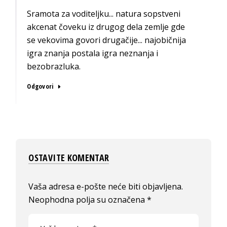
Sramota za voditeljku... natura sopstveni
akcenat čoveku iz drugog dela zemlje gde
se vekovima govori drugačije... najobičnija
igra znanja postala igra neznanja i
bezobrazluka.
Odgovori
OSTAVITE KOMENTAR
Vaša adresa e-pošte neće biti objavljena.
Neophodna polja su označena
*