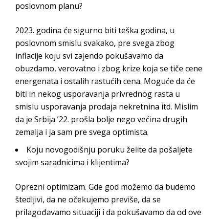
poslovnom planu?
2023. godina će sigurno biti teška godina, u
poslovnom smislu svakako, pre svega zbog
inflacije koju svi zajendo pokušavamo da
obuzdamo, verovatno i zbog krize koja se tiče cene
energenata i ostalih rastućih cena. Moguće da će
biti in nekog usporavanja privrednog rasta u
smislu usporavanja prodaja nekretnina itd. Mislim
da je Srbija ’22. prošla bolje nego većina drugih
zemalja i ja sam pre svega optimista.
Koju novogodišnju poruku želite da pošaljete
svojim saradnicima i klijentima?
Oprezni optimizam. Gde god možemo da budemo
štedljivi, da ne očekujemo previše, da se
prilagođavamo situaciji i da pokušavamo da od ove