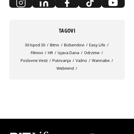
TAGOVI
30 Ispod 30
Bitno
Bizbendovi
Easy Life
Filmovi
HR
Izjava Dana
Odrzime
Poslovne Vesti
Putovanja
Važno
Wannabe
Webmind