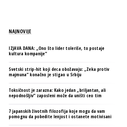
NAJNOVIJE
IZJAVA DANA: „Ono što lider toleriše, to postaje
kultura kompanije“
Svetski strip-hit koji deca obožavaju: „Zeka protiv
majmuna“ konačno je stigao u Srbiju
Toksičnost je zarazna: Kako jedan „briljantan, ali
nepodnošljiv“ zaposleni može da uništi ceo tim
7 japanskih životnih filozofija koje mogu da vam
pomognu da pobedite lenjost i ostanete motivisani