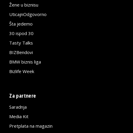
Žene u biznisu
UticajnOdgovorno
Šta jedemo
30 ispod 30
Tasty Talks
BIZBendovi
BMW biznis liga
Bizlife Week
Za partnere
Saradnja
Media Kit
Pretplata na magazin