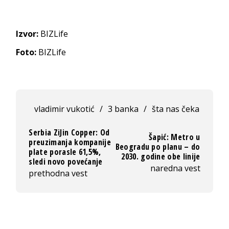
Izvor:
BIZLife
Foto:
BIZLife
vladimir vukotić
/
3 banka
/
šta nas čeka
Serbia ZiJin Copper: Od
Šapić: Metro u
preuzimanja kompanije
Beogradu po planu – do
plate porasle 61,5%,
2030. godine obe linije
sledi novo povećanje
naredna vest
prethodna vest