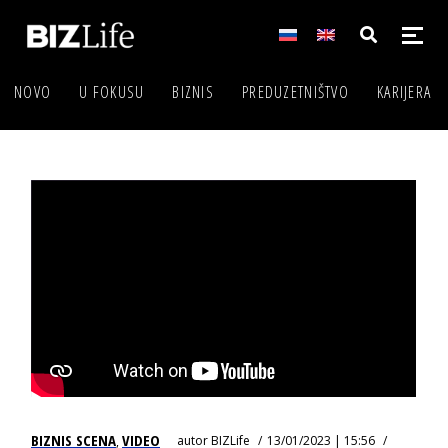
NOVO
U FOKUSU
BIZNIS
PREDUZETNIŠTVO
KARIJERA
BIZNIS SCENA
VIDEO
autor
BIZLife
13/01/2023 | 15:56
,