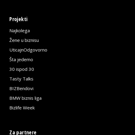
Projekti
Najkolega
Žene u biznisu
UticajnOdgovorno
Šta jedemo
30 ispod 30
Tasty Talks
BIZBendovi
BMW biznis liga
Bizlife Week
Za partnere