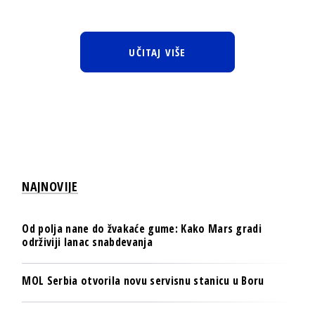
UČITAJ VIŠE
NAJNOVIJE
Od polja nane do žvakaće gume: Kako Mars gradi
održiviji lanac snabdevanja
MOL Serbia otvorila novu servisnu stanicu u Boru