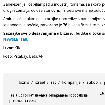
Zabeležen je i ozbiljan pad u industriji turizma, sa skoro
drugih zemalja, dok se stanovnici Izraela sve manje odluč
Amir je još istakao da su brojke uporedive s pandemijom v
je pandemija počela, zatvoreno je 76 hiljada firmi širom Izr
Saznajte sve o dešavanjima u biznisu, budite u toku 
NEWSLETTER.
Izvor:
Klix
Foto:
Pixabay, Beta/AP
biznis
/
izrael
/
rat
/
kompanije
/
sukob
/
„N
Tesla „oborila“ deonice odlaganjem robotaksija
prethodna vest