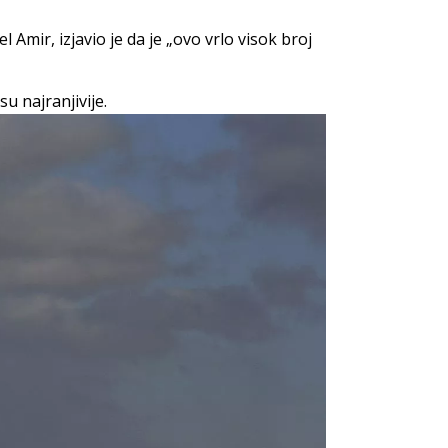
mir, izjavio je da je „ovo vrlo visok broj
u najranjivije.