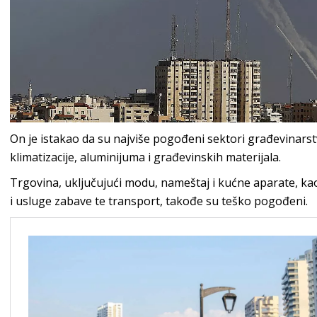
On je istakao da su najviše pogođeni sektori građevinarst
klimatizacije, aluminijuma i građevinskih materijala.
Trgovina, uključujući modu, nameštaj i kućne aparate, kao 
i usluge zabave te transport, takođe su teško pogođeni.