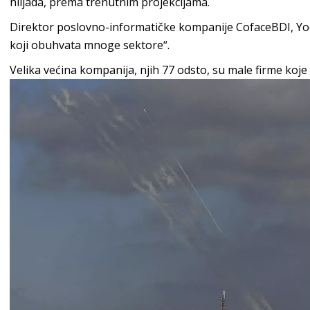
hiljada, prema trenutnim projekcijama.
Direktor poslovno-informatičke kompanije CofaceBDI, Yoel A
koji obuhvata mnoge sektore“.
Velika većina kompanija, njih 77 odsto, su male firme koje s