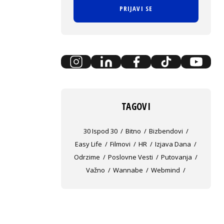
PRIJAVI SE
TAGOVI
30 Ispod 30
Bitno
Bizbendovi
Easy Life
Filmovi
HR
Izjava Dana
Odrzime
Poslovne Vesti
Putovanja
Važno
Wannabe
Webmind