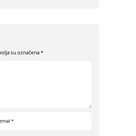
olja su označena
*