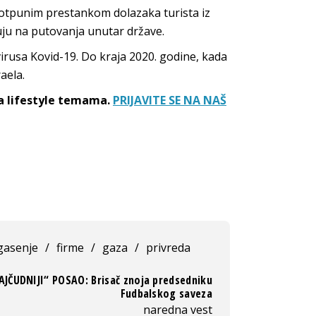
 potpunim prestankom dolazaka turista iz
uju na putovanja unutar države.
irusa Kovid-19. Do kraja 2020. godine, kada
aela.
sa lifestyle temama.
PRIJAVITE SE NA NAŠ
gasenje
/
firme
/
gaza
/
privreda
AJČUDNIJI“ POSAO: Brisač znoja predsedniku
Fudbalskog saveza
naredna vest