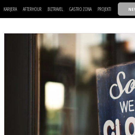
KARIJERA
AFTERHOUR
BIZTRAVEL
GASTRO ZONA
PROJEKTI
NE
POSAO
FILM I SCENA
NAJKOLEGA
LJUDI (HR)
KNJIGE
TASTY TALKS
POSAO
FILM I SCENA
NAJKOLEGA
JE
MOJ UGAO
AUTO SVET
30 ISPOD 30
LJUDI (HR)
KNJIGE
TASTY TALKS
USAVRŠAVANJE
STIL
BACK TO OFFIC
JE
MOJ UGAO
AUTO SVET
30 ISPOD 30
KNOW-HOW
WELLBEING
BIZBENDOVI
USAVRŠAVANJE
STIL
BACK TO OFFIC
BIZKOLEGIJUM
KNOW-HOW
WELLBEING
BIZBENDOVI
BMW BIZNIS LIG
BIZKOLEGIJUM
BIZLIFE WEEK
BMW BIZNIS LIG
IZJAVA GODINE
BIZLIFE WEEK
IZJAVA GODINE