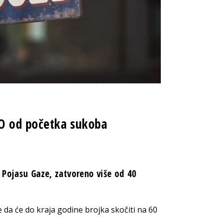
NO od početka sukoba
 Pojasu Gaze, zatvoreno više od 40
 da će do kraja godine brojka skočiti na 60