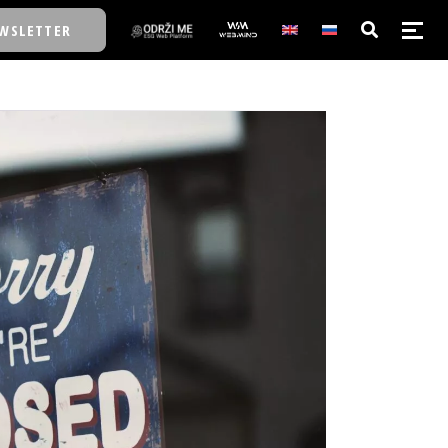
WSLETTER
E/SCHOOL
E/SCHOOL
A
A