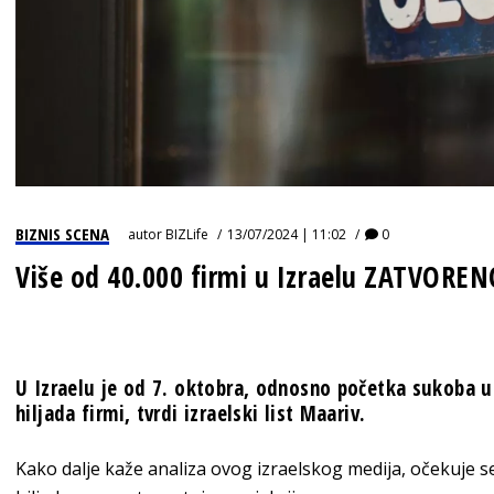
BIZNIS SCENA
autor
BIZLife
13/07/2024 | 11:02
0
Više od 40.000 firmi u Izraelu ZATVORE
U Izraelu je od 7. oktobra, odnosno početka sukoba u
hiljada firmi, tvrdi izraelski list Maariv.
Kako dalje kaže analiza ovog izraelskog medija, očekuje se