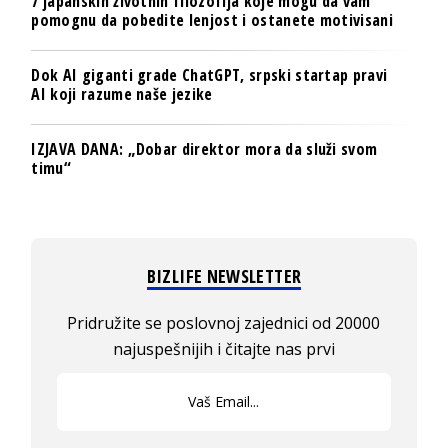
7 japanskih životnih filozofija koje mogu da vam
pomognu da pobedite lenjost i ostanete motivisani
Dok AI giganti grade ChatGPT, srpski startap pravi
AI koji razume naše jezike
IZJAVA DANA: „Dobar direktor mora da služi svom
timu“
BIZLIFE NEWSLETTER
Pridružite se poslovnoj zajednici od 20000
najuspešnijih i čitajte nas prvi