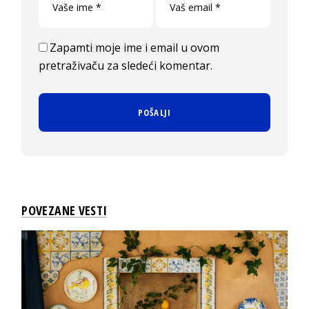
Zapamti moje ime i email u ovom
pretraživaču za sledeći komentar.
POVEZANE VESTI