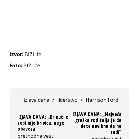
Izvor:
BIZLife
Foto:
BIZLife
izjava dana
/
liderstvo
/
Harrison Ford
IZJAVA DANA: „Najveća
IZJAVA DANA: „Brinuti o
greška roditelja je da
sebi nije krivica, nego
dete naviknu da ne
obaveza“
radi“
prethodna vest
naredna vest