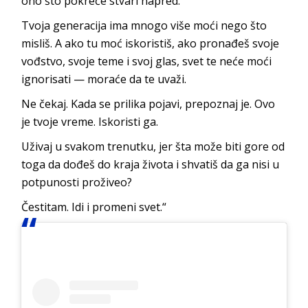
ono što pokreće stvari napred.
Tvoja generacija ima mnogo više moći nego što
misliš. A ako tu moć iskoristiš, ako pronađeš svoje
vođstvo, svoje teme i svoj glas, svet te neće moći
ignorisati — moraće da te uvaži.
Ne čekaj. Kada se prilika pojavi, prepoznaj je. Ovo
je tvoje vreme. Iskoristi ga.
Uživaj u svakom trenutku, jer šta može biti gore od
toga da dođeš do kraja života i shvatiš da ga nisi u
potpunosti proživeo?
Čestitam. Idi i promeni svet.“