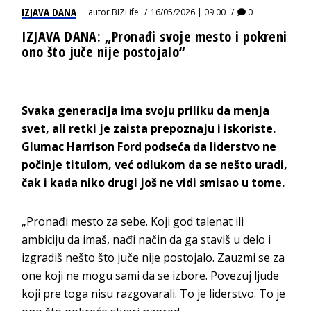
IZJAVA DANA
autor
BIZLife
16/05/2026 | 09:00
0
IZJAVA DANA: „Pronađi svoje mesto i pokreni
ono što juče nije postojalo“
Svaka generacija ima svoju priliku da menja
svet, ali retki je zaista prepoznaju i iskoriste.
Glumac
Harrison Ford
podseća da liderstvo ne
počinje titulom, već odlukom da se nešto uradi,
čak i kada niko drugi još ne vidi smisao u tome.
„Pronađi mesto za sebe. Koji god talenat ili
ambiciju da imaš, nađi način da ga staviš u delo i
izgradiš nešto što juče nije postojalo. Zauzmi se za
one koji ne mogu sami da se izbore. Povezuj ljude
koji pre toga nisu razgovarali. To je liderstvo. To je