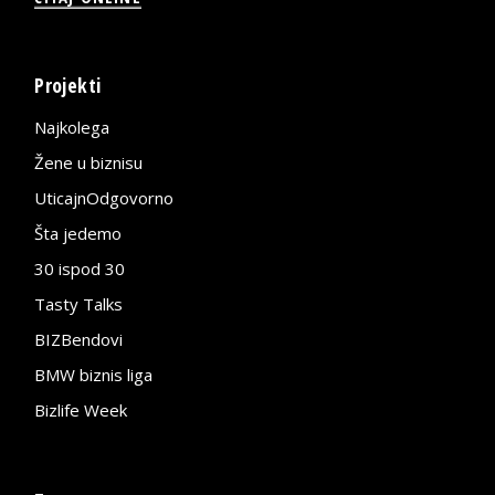
Projekti
Najkolega
Žene u biznisu
UticajnOdgovorno
Šta jedemo
30 ispod 30
Tasty Talks
BIZBendovi
BMW biznis liga
Bizlife Week