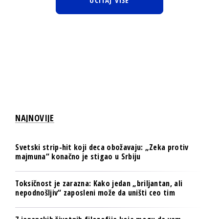
NAJNOVIJE
Svetski strip-hit koji deca obožavaju: „Zeka protiv
majmuna“ konačno je stigao u Srbiju
Toksičnost je zarazna: Kako jedan „briljantan, ali
nepodnošljiv“ zaposleni može da uništi ceo tim