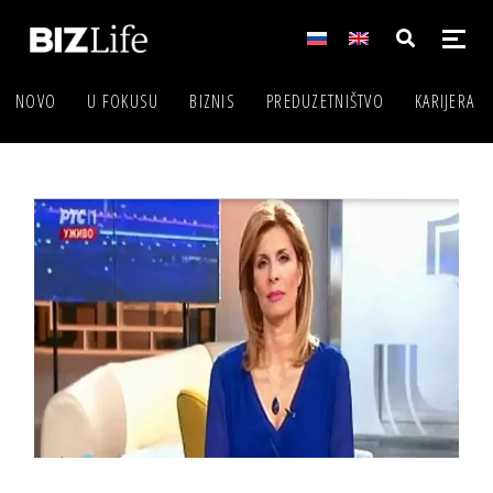
NOVO
U FOKUSU
BIZNIS
PREDUZETNIŠTVO
KARIJERA