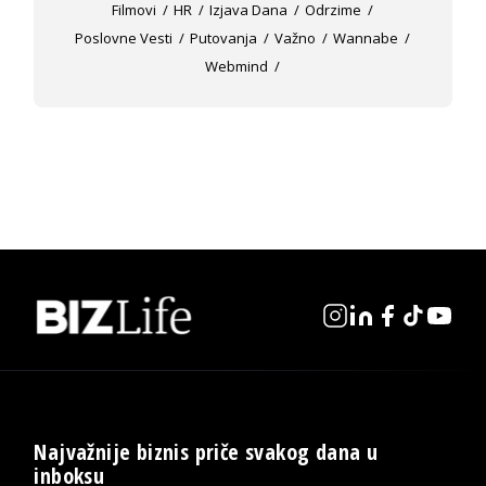
Filmovi
HR
Izjava Dana
Odrzime
Poslovne Vesti
Putovanja
Važno
Wannabe
Webmind
Najvažnije biznis priče svakog dana u
inboksu