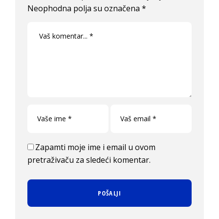
Neophodna polja su označena
*
Zapamti moje ime i email u ovom
pretraživaču za sledeći komentar.