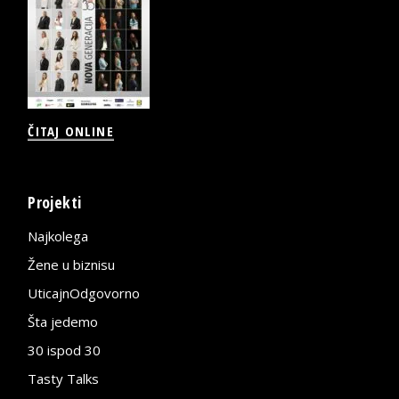
ČITAJ ONLINE
Projekti
Najkolega
Žene u biznisu
UticajnOdgovorno
Šta jedemo
30 ispod 30
Tasty Talks