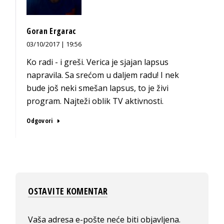
Goran Ergarac
03/10/2017 | 19:56
Ko radi - i greši. Verica je sjajan lapsus
napravila. Sa srećom u daljem radu! I nek
bude još neki smešan lapsus, to je živi
program. Najteži oblik TV aktivnosti.
Odgovori
OSTAVITE KOMENTAR
Vaša adresa e-pošte neće biti objavljena.