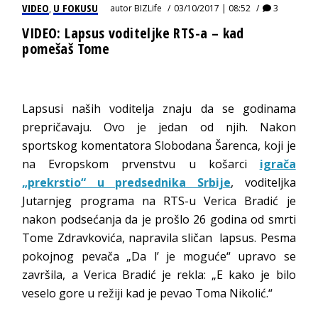
VIDEO
U FOKUSU
autor
BIZLife
03/10/2017 | 08:52
3
,
VIDEO: Lapsus voditeljke RTS-a – kad
pomešaš Tome
Lapsusi naših voditelja znaju da se godinama
prepričavaju. Ovo je jedan od njih. Nakon
sportskog komentatora Slobodana Šarenca, koji je
na Evropskom prvenstvu u košarci
igrača
„prekrstio“ u predsednika Srbije
, voditeljka
Jutarnjeg programa na RTS-u Verica Bradić je
nakon podsećanja da je prošlo 26 godina od smrti
Tome Zdravkovića, napravila sličan lapsus. Pesma
pokojnog pevača „Da l’ je moguće“ upravo se
završila, a Verica Bradić je rekla: „E kako je bilo
veselo gore u režiji kad je pevao Toma Nikolić.“
Vid