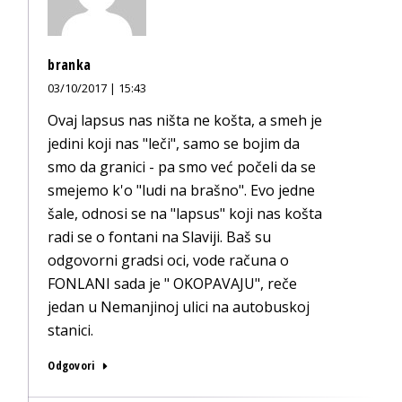
branka
03/10/2017 | 15:43
Ovaj lapsus nas ništa ne košta, a smeh je
jedini koji nas "leči", samo se bojim da
smo da granici - pa smo već počeli da se
smejemo k'o "ludi na brašno". Evo jedne
šale, odnosi se na "lapsus" koji nas košta
radi se o fontani na Slaviji. Baš su
odgovorni gradsi oci, vode računa o
FONLANI sada je " OKOPAVAJU", reče
jedan u Nemanjinoj ulici na autobuskoj
stanici.
Odgovori