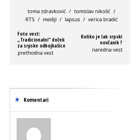
toma zdravković
/
tomislav nikolić
/
RTS
/
mediji
/
lapsus
/
verica bradić
Foto vest:
Koliko je lak srpski
„Tradicionalni“ doček
novčanik ?
za srpske odbojkašice
naredna vest
prethodna vest
Komentari