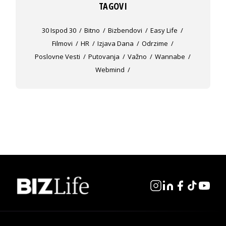
TAGOVI
30 Ispod 30
Bitno
Bizbendovi
Easy Life
Filmovi
HR
Izjava Dana
Odrzime
Poslovne Vesti
Putovanja
Važno
Wannabe
Webmind