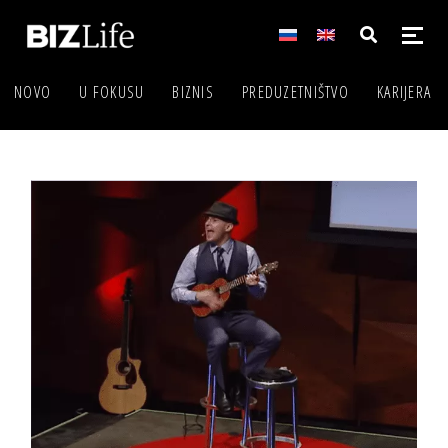
NOVO
U FOKUSU
BIZNIS
PREDUZETNIŠTVO
KARIJERA