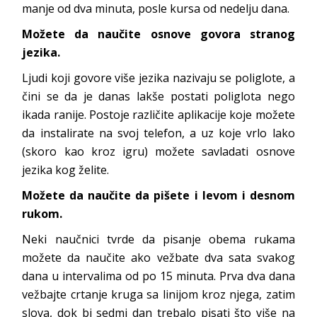
manje od dva minuta, posle kursa od nedelju dana.
Možete da naučite osnove govora stranog
jezika.
Ljudi koji govore više jezika nazivaju se poliglote, a
čini se da je danas lakše postati poliglota nego
ikada ranije. Postoje različite aplikacije koje možete
da instalirate na svoj telefon, a uz koje vrlo lako
(skoro kao kroz igru) možete savladati osnove
jezika kog želite.
Možete da naučite da pišete i levom i desnom
rukom.
Neki naučnici tvrde da pisanje obema rukama
možete da naučite ako vežbate dva sata svakog
dana u intervalima od po 15 minuta. Prva dva dana
vežbajte crtanje kruga sa linijom kroz njega, zatim
slova, dok bi sedmi dan trebalo pisati što više na