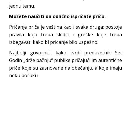
jednu temu.
Možete naučiti da odlično ispričate priču.
Pričanje priča je veština kao i svaka druga: postoje
pravila koja treba slediti i greške koje treba
izbegavati kako bi pričanje bilo uspešno.
Najbolji govornici, kako tvrdi preduzetnik Set
Godin „drže pažnju“ publike pričajući im autentične
priče koje su zasnovane na obećanju, a koje imaju
neku poruku.