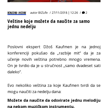
KNOW-HOW
autor
BIZLife
27/11/2018 | 12:26
2
Veštine koje možete da naučite za samo
jednu nedelju
Poslovni ekspert Džoš Kaufmen je na jednoj
konferenciji pokušao da „razbije mit“ da je za
učenje novih veština potrebno mnogo vremena.
On je tvrdio da je u stručnost „samo dvadeset sati
daleko“.
Evo nekoliko veština za koje Kaufmen tvrdi da se
mogu naučiti za nedelju dana:
Možete da naučite da odsvirate jednu melodiju
na nekom muzičkom instrumentu.