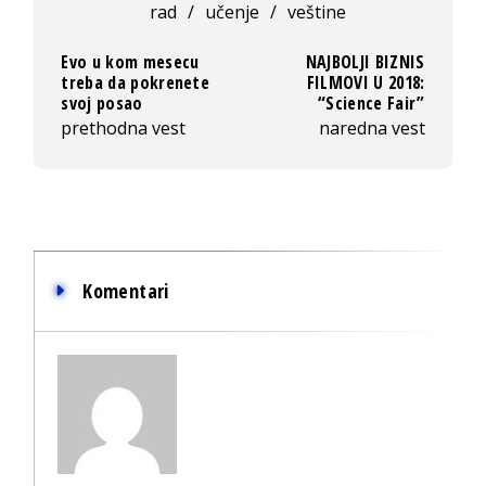
rad
/
učenje
/
veštine
Evo u kom mesecu
NAJBOLJI BIZNIS
treba da pokrenete
FILMOVI U 2018:
svoj posao
“Science Fair”
prethodna vest
naredna vest
Komentari