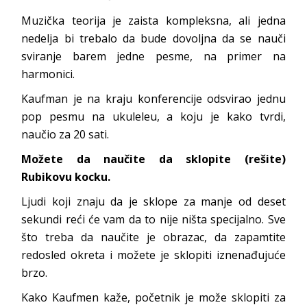
Muzička teorija je zaista kompleksna, ali jedna
nedelja bi trebalo da bude dovoljna da se nauči
sviranje barem jedne pesme, na primer na
harmonici.
Kaufman je na kraju konferencije odsvirao jednu
pop pesmu na ukuleleu, a koju je kako tvrdi,
naučio za 20 sati.
Možete da naučite da sklopite (rešite)
Rubikovu kocku.
Ljudi koji znaju da je sklope za manje od deset
sekundi reći će vam da to nije ništa specijalno. Sve
što treba da naučite je obrazac, da zapamtite
redosled okreta i možete je sklopiti iznenađujuće
brzo.
Kako Kaufmen kaže, početnik je može sklopiti za