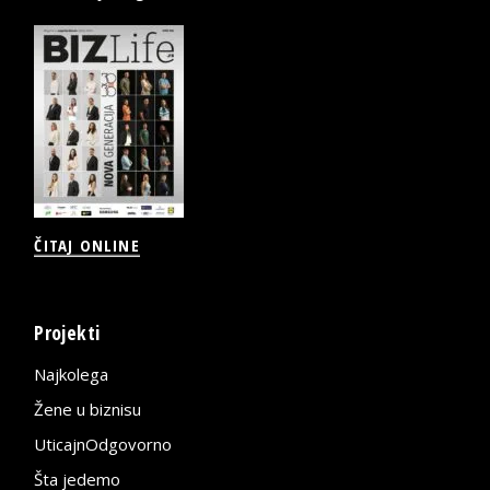
ČITAJ ONLINE
Projekti
Najkolega
Žene u biznisu
UticajnOdgovorno
Šta jedemo