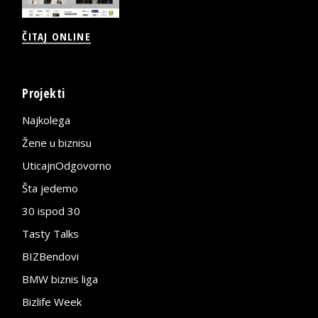
ČITAJ ONLINE
Projekti
Najkolega
Žene u biznisu
UticajnOdgovorno
Šta jedemo
30 ispod 30
Tasty Talks
BIZBendovi
BMW biznis liga
Bizlife Week