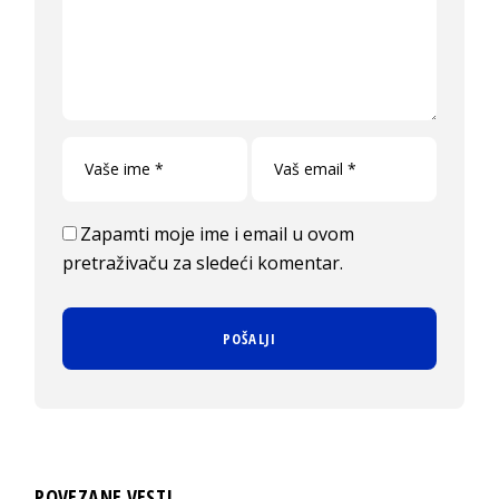
Zapamti moje ime i email u ovom
pretraživaču za sledeći komentar.
POVEZANE VESTI