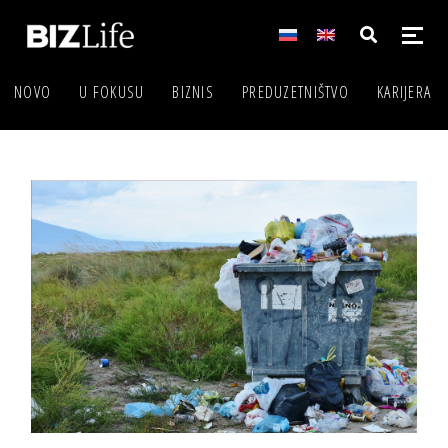
NOVO
U FOKUSU
BIZNIS
PREDUZETNIŠTVO
KARIJERA