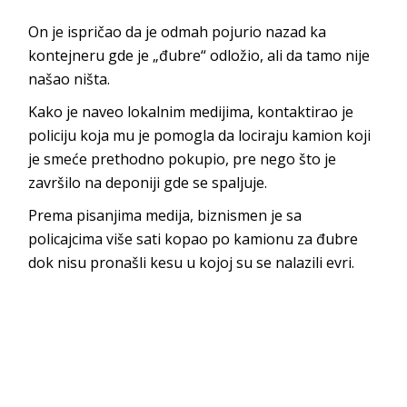
On je ispričao da je odmah pojurio nazad ka
kontejneru gde je „đubre“ odložio, ali da tamo nije
našao ništa.
Kako je naveo lokalnim medijima, kontaktirao je
policiju koja mu je pomogla da lociraju kamion koji
je smeće prethodno pokupio, pre nego što je
završilo na deponiji gde se spaljuje.
Prema pisanjima medija, biznismen je sa
policajcima više sati kopao po kamionu za đubre
dok nisu pronašli kesu u kojoj su se nalazili evri.