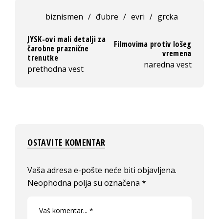
biznismen
/
đubre
/
evri
/
grcka
JYSK-ovi mali detalji za
Filmovima protiv lošeg
čarobne praznične
vremena
trenutke
naredna vest
prethodna vest
OSTAVITE KOMENTAR
Vaša adresa e-pošte neće biti objavljena.
Neophodna polja su označena
*