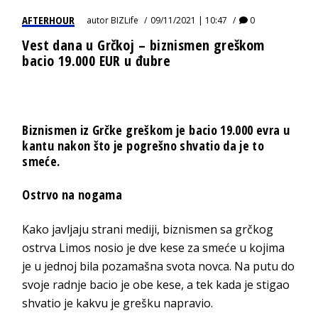
AFTERHOUR
autor
BIZLife
09/11/2021 | 10:47
0
Vest dana u Grčkoj – biznismen greškom
bacio 19.000 EUR u đubre
Biznismen iz Grčke greškom je bacio 19.000 evra u
kantu nakon što je pogrešno shvatio da je to
smeće.
Ostrvo na nogama
Kako javljaju strani mediji, biznismen sa grčkog
ostrva Limos nosio je dve kese za smeće u kojima
je u jednoj bila pozamašna svota novca. Na putu do
svoje radnje bacio je obe kese, a tek kada je stigao
shvatio je kakvu je grešku napravio.