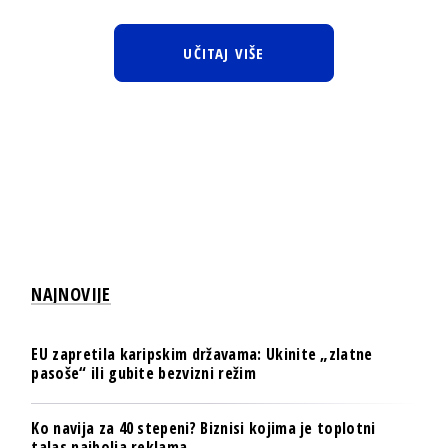
UČITAJ VIŠE
NAJNOVIJE
EU zapretila karipskim državama: Ukinite „zlatne
pasoše“ ili gubite bezvizni režim
Ko navija za 40 stepeni? Biznisi kojima je toplotni
talas najbolja reklama