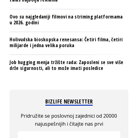
Ovo su najgledaniji filmovi na striming platformama
u 2026. godini
Holivudska bioskopska renesansa: Četiri filma, četiri
milijarde i jedna velika poruka
Job hugging menja tržište rada: Zaposleni se sve više
drže sigurnosti, ali to može imati posledice
BIZLIFE NEWSLETTER
Pridružite se poslovnoj zajednici od 20000
najuspešnijih i čitajte nas prvi