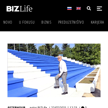
NOVO
U FOKUSU
BIZNIS
PREDUZETNIŠTVO
KARIJERA
AFTERHOUR
autor
BIZLife
22/07/2021 | 12:23
0