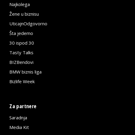
Najkolega
Žene u biznisu
UticajnOdgovorno
Šta jedemo
30 ispod 30
Tasty Talks
BIZBendovi
BMW biznis liga
Bizlife Week
Za partnere
Saradnja
Media Kit