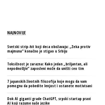
NAJNOVIJE
Svetski strip-hit koji deca obožavaju: „Zeka protiv
majmuna“ konačno je stigao u Srbiju
Toksičnost je zarazna: Kako jedan „briljantan, ali
nepodnošljiv“ zaposleni može da uništi ceo tim
7 japanskih životnih filozofija koje mogu da vam
pomognu da pobedite lenjost i ostanete motivisani
Dok AI giganti grade ChatGPT, srpski startap pravi
AI koji razume naše jezike