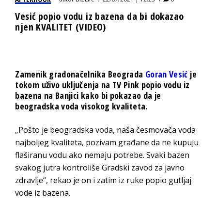
Vesić popio vodu iz bazena da bi dokazao
njen KVALITET (VIDEO)
Zamenik gradonačelnika Beograda
Goran Vesić
je
tokom uživo uključenja na TV Pink popio vodu iz
bazena na Banjici kako bi pokazao da je
beogradska voda visokog kvaliteta.
„Pošto je beogradska voda, naša česmovača voda
najboljeg kvaliteta, pozivam građane da ne kupuju
flaširanu vodu ako nemaju potrebe. Svaki bazen
svakog jutra kontroliše Gradski zavod za javno
zdravlje“, rekao je on i zatim iz ruke popio gutljaj
vode iz bazena.