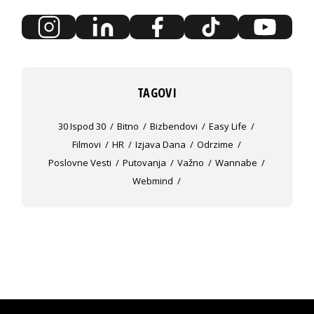
TAGOVI
30 Ispod 30
Bitno
Bizbendovi
Easy Life
Filmovi
HR
Izjava Dana
Odrzime
Poslovne Vesti
Putovanja
Važno
Wannabe
Webmind