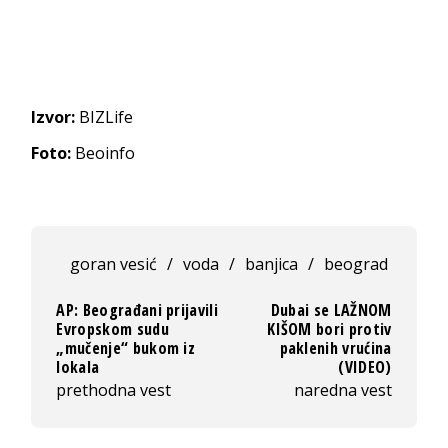
Izvor:
BIZLife
Foto:
Beoinfo
goran vesić
/
voda
/
banjica
/
beograd
AP: Beograđani prijavili
Dubai se LAŽNOM
Evropskom sudu
KIŠOM bori protiv
„mučenje“ bukom iz
paklenih vrućina
lokala
(VIDEO)
prethodna vest
naredna vest