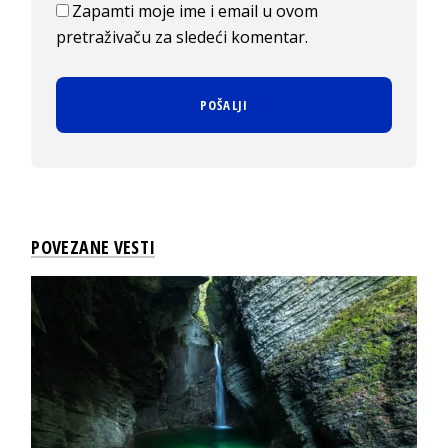
Zapamti moje ime i email u ovom
pretraživaču za sledeći komentar.
POVEZANE VESTI