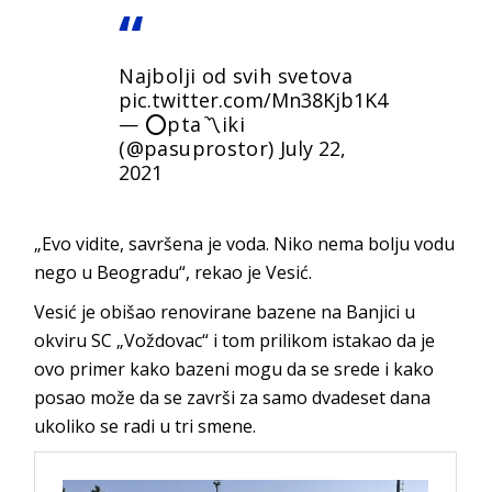
Najbolji od svih svetova
pic.twitter.com/Mn38Kjb1K4
— ⭕pta〽️iki
(@pasuprostor)
July 22,
2021
„Evo vidite, savršena je voda. Niko nema bolju vodu
nego u Beogradu“, rekao je Vesić.
Vesić je obišao renovirane bazene na Banjici u
okviru SC „Voždovac“ i tom prilikom istakao da je
ovo primer kako bazeni mogu da se srede i kako
posao može da se završi za samo dvadeset dana
ukoliko se radi u tri smene.