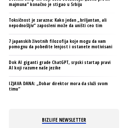
majmuna“ konačno je stigao u Srbiju
Toksičnost je zarazna: Kako jedan „briljantan, ali
nepodnošljiv“ zaposleni može da uništi ceo tim
7 japanskih životnih filozofija koje mogu da vam
pomognu da pobedite lenjost i ostanete motivisani
Dok AI giganti grade ChatGPT, srpski startap pravi
AI koji razume naše jezike
IZJAVA DANA: „Dobar direktor mora da služi svom
timu“
BIZLIFE NEWSLETTER