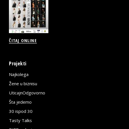
ČITAJ ONLINE
Projekti
Najkolega
Žene u biznisu
UticajnOdgovorno
Šta jedemo
30 ispod 30
Tasty Talks