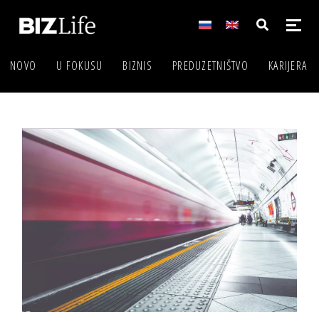
NOVO
U FOKUSU
BIZNIS
PREDUZETNIŠTVO
KARIJERA