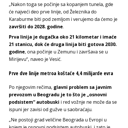
„Nakon toga se počinje sa kopanjem tunela, gde
će najveći deo prve linije, od Železnika do
Karaburme biti pod zemljom i verujemo da ćemo je
završiti do 2028. godine
.
Prva linija je dugačka oko 21 kilometar i imaće
21 stanicu, dok će druga linija biti gotova 2030.
godine
, ona počinje u Zemunu i završava se u
Mirijevu“, naveo je Vesić.
Prve dve linije metroa koštaće 4,4 milijarde evra
Po njegovim rečima,
glavni problem sa javnim
prevozom u Beogradu je to što je „osnovni
podsistem“ autobuski
i red vožnje ne može da se
ispuni jer zavisi od gužve u saobraćaju.
„Ne postoji grad veličine Beograda u Evropi u
kojem je osnovni podsistem autobuski, i zato je