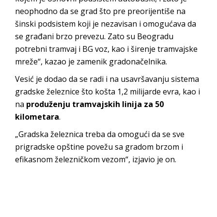
neophodno da se grad što pre preorijentiše na
šinski podsistem koji je nezavisan i omogućava da
se građani brzo prevezu. Zato su Beogradu
potrebni tramvaj i BG voz, kao i širenje tramvajske
mreže“, kazao je zamenik gradonačelnika.
Vesić je dodao da se radi i na usavršavanju sistema
gradske železnice što košta 1,2 milijarde evra, kao i
na
produženju tramvajskih linija za 50
kilometara
.
„Gradska železnica treba da omogući da se sve
prigradske opštine povežu sa gradom brzom i
efikasnom železničkom vezom“, izjavio je on.