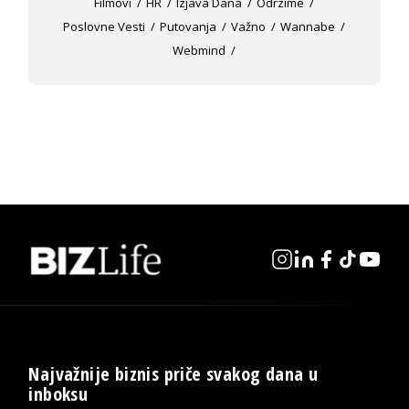
Filmovi
HR
Izjava Dana
Odrzime
Poslovne Vesti
Putovanja
Važno
Wannabe
Webmind
Najvažnije biznis priče svakog dana u
inboksu