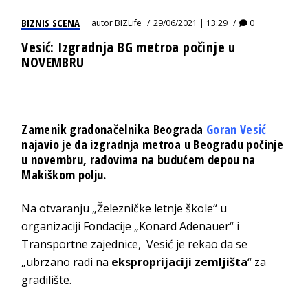
BIZNIS SCENA
autor
BIZLife
29/06/2021 | 13:29
0
Vesić: Izgradnja BG metroa počinje u
NOVEMBRU
Zamenik gradonačelnika Beograda
Goran Vesić
najavio je da izgradnja metroa u Beogradu počinje
u novembru, radovima na budućem depou na
Makiškom polju.
Na otvaranju „Železničke letnje škole“ u
organizaciji Fondacije „Konard Adenauer“ i
Transportne zajednice, Vesić je rekao da se
„ubrzano radi na
eksproprijaciji zemljišta
“ za
gradilište.