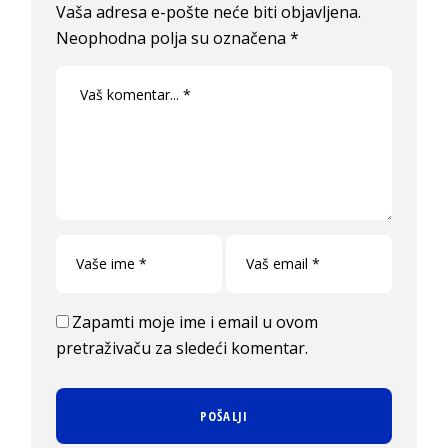
Vaša adresa e-pošte neće biti objavljena.
Neophodna polja su označena
*
Zapamti moje ime i email u ovom
pretraživaču za sledeći komentar.