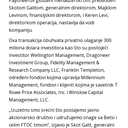
Payoneerov globalni menadžerski tim, predvođen
Skotom Galitom, generalnim direktorom, Majklom
Levinom, finansijskim direktorom, i Keren Levi,
direktorkom operacija, nastavlja da vodi
kompaniju.
Ova transakcija obuhvata privatno ulaganje 300
miliona dolara investitora kao što su postojeći
investitor Wellington Management, Dragoneer
Investment Group, Fidelity Management &
Research Company LLC, Franklin Templeton,
određeni fondovi kojima upravlja Millennium
Management, fondovi i klijenti kojima je savetnik T.
Rowe Price Associates, Inc. i Winslow Capital
Management, LLC.
„Izuzetno smo srećni što postajemo javno
akcionarsko društvo i udružujemo snage sa Betsi i
celim FTOC timom“, izjavio je Skot Galit, generalni