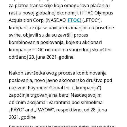
za platne transakcije koja omogućava plaćanja i
rast u novoj globalnoj ekonomiji, i FTAC Olympus
Acquisition Corp. (NASDAQ:
FTOC
) („FTOC“),
kompanija koja se bavi preuzimanjima u posebne
svrhe, objavili su da su završili proces
kombinovanja poslovanja, koje su akcionari
kompanije FTOC odobrili na vanrednoj skupštini
održanoj 23. juna 2021. godine.
Nakon završetka ovog procesa kombinovanja
poslovanja, novo javno akcionarsko društvo pod
nazivom Payoneer Global Inc. („kompanija“)
započinje trgovanje na berzi Nasdaq svojim
običnim akcijama i varantima pod simbolima
„PAYO“ and „PAYOW“֞, respektivno, od 28. juna
2021. godine.