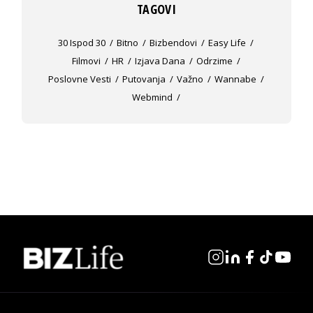
TAGOVI
30 Ispod 30
Bitno
Bizbendovi
Easy Life
Filmovi
HR
Izjava Dana
Odrzime
Poslovne Vesti
Putovanja
Važno
Wannabe
Webmind