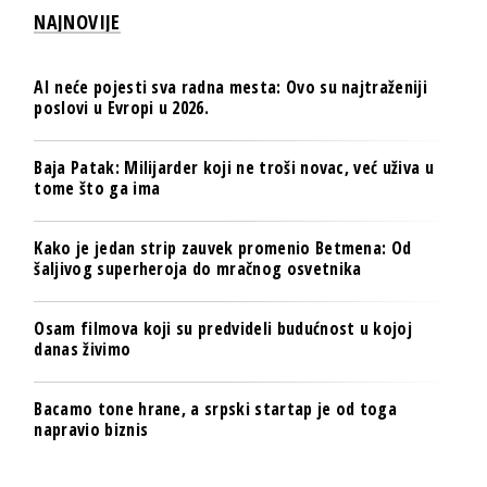
NAJNOVIJE
AI neće pojesti sva radna mesta: Ovo su najtraženiji
poslovi u Evropi u 2026.
Baja Patak: Milijarder koji ne troši novac, već uživa u
tome što ga ima
Kako je jedan strip zauvek promenio Betmena: Od
šaljivog superheroja do mračnog osvetnika
Osam filmova koji su predvideli budućnost u kojoj
danas živimo
Bacamo tone hrane, a srpski startap je od toga
napravio biznis