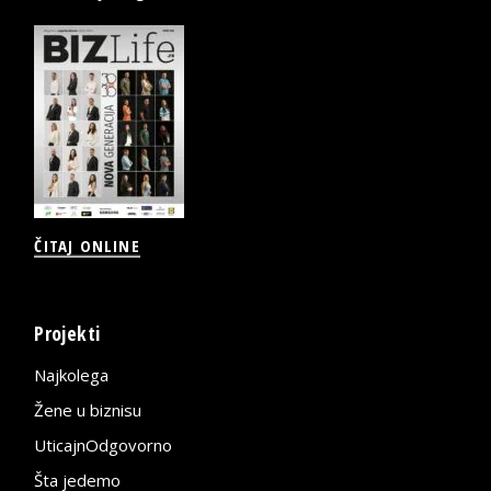
ČITAJ ONLINE
Projekti
Najkolega
Žene u biznisu
UticajnOdgovorno
Šta jedemo