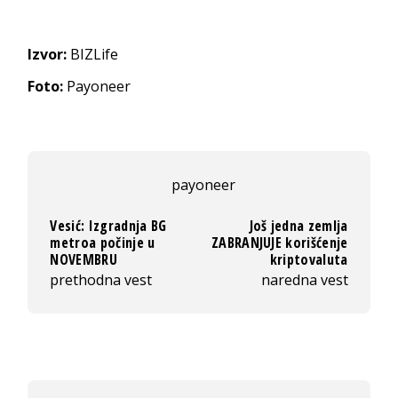
Izvor:
BIZLife
Foto:
Payoneer
payoneer
Vesić: Izgradnja BG
Još jedna zemlja
metroa počinje u
ZABRANJUJE korišćenje
NOVEMBRU
kriptovaluta
prethodna vest
naredna vest