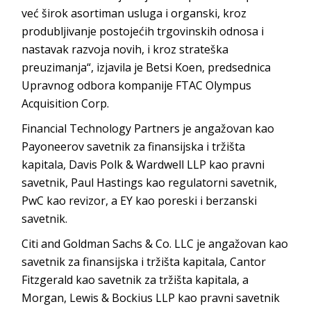
već širok asortiman usluga i organski, kroz
produbljivanje postojećih trgovinskih odnosa i
nastavak razvoja novih, i kroz strateška
preuzimanja“, izjavila je Betsi Koen, predsednica
Upravnog odbora kompanije FTAC Olympus
Acquisition Corp.
Financial Technology Partners je angažovan kao
Payoneerov savetnik za finansijska i tržišta
kapitala, Davis Polk & Wardwell LLP kao pravni
savetnik, Paul Hastings kao regulatorni savetnik,
PwC kao revizor, a EY kao poreski i berzanski
savetnik.
Citi and Goldman Sachs & Co. LLC je angažovan kao
savetnik za finansijska i tržišta kapitala, Cantor
Fitzgerald kao savetnik za tržišta kapitala, a
Morgan, Lewis & Bockius LLP kao pravni savetnik