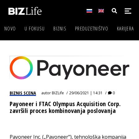
NOVO
U FOKUSU
BIZNIS
PREDUZETNIŠTVO
KARIJERA
BIZNIS SCENA
autor
BIZLife
29/06/2021 | 14:31
0
Payoneer i FTAC Olympus Acquisition Corp.
završili proces kombinovanja poslovanja
Payoneer Inc. („Payoneer“), tehnološka kompanija