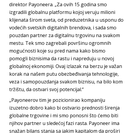
direktor Payoneera. „Za ovih 15 godina smo
izgradili globalnu platformu kojoj veruju milioni
klijenata širom sveta, od preduzetnika u usponu do
vodećih svetskih digitalnih brendova, i sada smo
pouzdan partner za digitalnu trgovinu na svakom
mestu. Tek smo zagrebali površinu ogromnih
mogućnosti koje su pred nama kako bismo
pomogli biznisima da rastu i napreduju u novoj
globalnoj ekonomiji. Ovaj izlazak na berzu je važan
korak na našem putu obezbeđivanja tehnologije,
veza i samopouzdanja svakom biznisu, na bilo kom
tržištu, da ostvari svoj potencijal.“
„Payoneerov tim je pozicionirao kompaniju
izuzetno dobro kako bi ostvario prednosti širenja
globalne trgovine i mi smo ponosni što ćemo biti
njihov partner u sledećoj fazi rasta. Payoneer ima
snažan bilans stanja sa jakim kapitalom da proširi