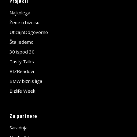
Projekti
Najkolega
Žene u biznisu
UticajnOdgovorno
Šta jedemo
30 ispod 30
Tasty Talks
BIZBendovi
BMW biznis liga
Bizlife Week
Za partnere
Saradnja