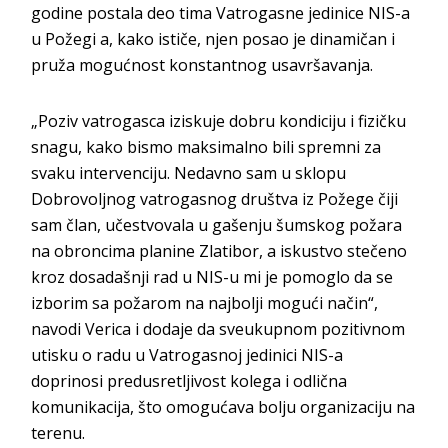
godine postala deo tima Vatrogasne jedinice NIS-a
u Požegi a, kako ističe, njen posao je dinamičan i
pruža mogućnost konstantnog usavršavanja.
„Poziv vatrogasca iziskuje dobru kondiciju i fizičku
snagu, kako bismo maksimalno bili spremni za
svaku intervenciju. Nedavno sam u sklopu
Dobrovoljnog vatrogasnog društva iz Požege čiji
sam član, učestvovala u gašenju šumskog požara
na obroncima planine Zlatibor, a iskustvo stečeno
kroz dosadašnji rad u NIS-u mi je pomoglo da se
izborim sa požarom na najbolji mogući način“,
navodi Verica i dodaje da sveukupnom pozitivnom
utisku o radu u Vatrogasnoj jedinici NIS-a
doprinosi predusretljivost kolega i odlična
komunikacija, što omogućava bolju organizaciju na
terenu.