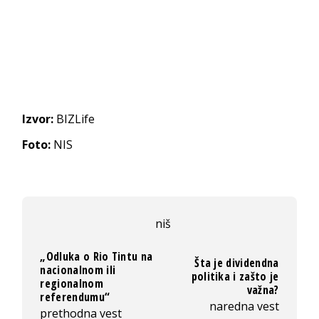
Izvor:
BIZLife
Foto:
NIS
niš
„Odluka o Rio Tintu na
Šta je dividendna
nacionalnom ili
politika i zašto je
regionalnom
važna?
referendumu“
naredna vest
prethodna vest