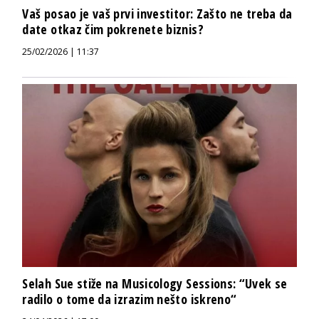
Vaš posao je vaš prvi investitor: Zašto ne treba da
date otkaz čim pokrenete biznis?
25/02/2026 | 11:37
Selah Sue stiže na Musicology Sessions: “Uvek se
radilo o tome da izrazim nešto iskreno“