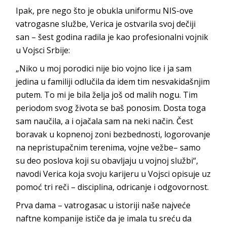
Ipak, pre nego što je obukla uniformu NIS-ove
vatrogasne službe, Verica je ostvarila svoj dečiji
san – šest godina radila je kao profesionalni vojnik
u Vojsci Srbije:
„Niko u moj porodici nije bio vojno lice i ja sam
jedina u familiji odlučila da idem tim nesvakidašnjim
putem. To mi je bila želja još od malih nogu. Tim
periodom svog života se baš ponosim. Dosta toga
sam naučila, a i ojačala sam na neki način. Čest
boravak u kopnenoj zoni bezbednosti, logorovanje
na nepristupačnim terenima, vojne vežbe– samo
su deo poslova koji su obavljaju u vojnoj službi“,
navodi Verica koja svoju karijeru u Vojsci opisuje uz
pomoć tri reči – disciplina, odricanje i odgovornost.
Prva dama – vatrogasac u istoriji naše najveće
naftne kompanije ističe da je imala tu sreću da