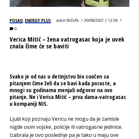
POSAO
ENERGY PLUS
autor
BIZLife
30/08/2021 | 12:36
,
0
Verica Mitić – žena vatrogasac koja je uvek
znala čime će se baviti
Svako je od nas u detinjstvu bio suočen sa
pitanjem čime želi da se bavi kada poraste, a
mnogi su godinama menjali odgovor na ovo
pitanje. Ne i Verica Mitić – prva dama-vatrogasac
u kompaniji NIS.
Ljudi koji poznaju Vericu ne mogu da je zamisle
nigde osim vojske, policije ili vatrogasne jedinice.
Izabrala je ovo poslednje pa je tako u maju ove