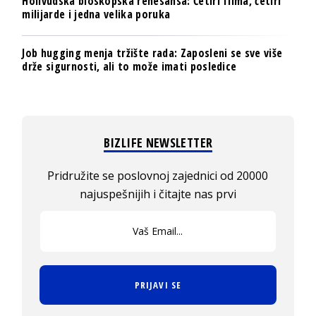
Holivudska bioskopska renesansa: Četiri filma, četiri
milijarde i jedna velika poruka
Job hugging menja tržište rada: Zaposleni se sve više
drže sigurnosti, ali to može imati posledice
BIZLIFE NEWSLETTER
Pridružite se poslovnoj zajednici od 20000
najuspešnijih i čitajte nas prvi
PRIJAVI SE