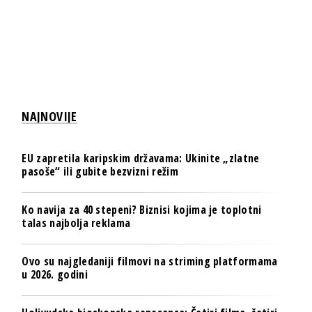
NAJNOVIJE
EU zapretila karipskim državama: Ukinite „zlatne
pasoše“ ili gubite bezvizni režim
Ko navija za 40 stepeni? Biznisi kojima je toplotni
talas najbolja reklama
Ovo su najgledaniji filmovi na striming platformama
u 2026. godini