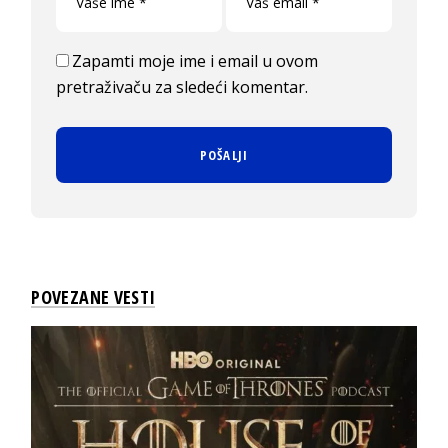
Zapamti moje ime i email u ovom
pretraživaču za sledeći komentar.
POVEZANE VESTI