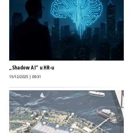
„Shadow AI” u HR-u
15/12/2025 | 09:31