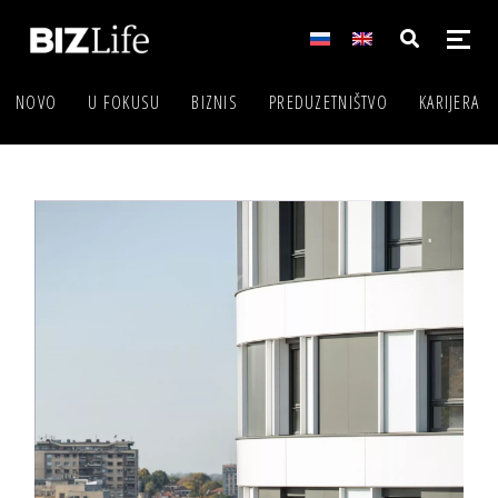
NOVO
U FOKUSU
BIZNIS
PREDUZETNIŠTVO
KARIJERA