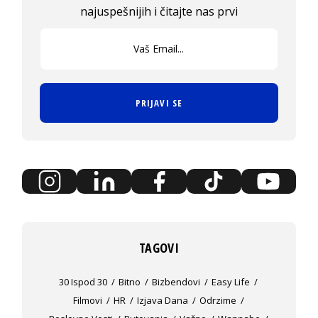
najuspešnijih i čitajte nas prvi
PRIJAVI SE
TAGOVI
30 Ispod 30
Bitno
Bizbendovi
Easy Life
Filmovi
HR
Izjava Dana
Odrzime