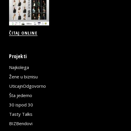
ČITAJ ONLINE
Projekti
Najkolega
Žene u biznisu
UticajnOdgovorno
Šta jedemo
30 ispod 30
Tasty Talks
BIZBendovi