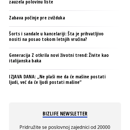
zauzela polovinu liste
Zabava počinje pre zvižduka
Šorts i sandale u kancelariji: Šta je prihvatljivo
nositi na posao tokom letnjih vrućina?
Generacija Z otkrila novi životni trend: Živite kao
italijanska baka
IZJAVA DANA: „Ne plaši me da će mašine postati
ljudi, već da će ljudi postati mašine“
BIZLIFE NEWSLETTER
Pridružite se poslovnoj zajednici od 20000