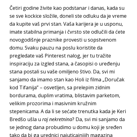
Četiri godine živite kao podstanar i danas, kada su
se sve kockice složile, doneli ste odluku da je vreme
da kupite vaš prvi stan. Vaša karijera je u usponu,
imate stabilna primanja i čvrsto ste odlučili da ćete
novogodišnje praznike provesti u sopstvenom
domu. Svaku pauzu na poslu koristite da
pregledate vaš Pinterest nalog, jer tu tražite
inspiraciju za izgled stana, a časopisi o uređenju
stana postali su vaše omiljeno štivo. Da, svi mi
sanjamo da imamo stan kao Holi iz filma „Doručak
kod Tifanija” – osvetljen, sa prelepim zidnim
bordurama, duplim vratima, blistavim parketom,
velikim prozorima i masivnim kružnim
stepenicama. A da li se sećate trenutka kada je Keri
Bredšo ušla u
raj nekretnina
? Da, svi mi sanjamo da
se jednog dana probudimo u domu koji je sređen
tako da bi ga urednici najuticajnijih magazina