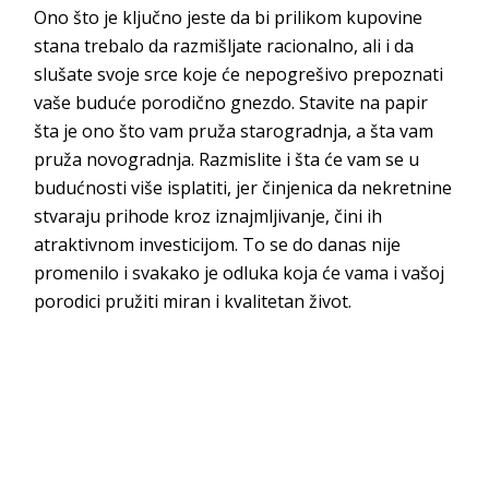
Ono što je ključno jeste da bi prilikom kupovine
stana trebalo da razmišljate racionalno, ali i da
slušate svoje srce koje će nepogrešivo prepoznati
vaše buduće porodično gnezdo. Stavite na papir
šta je ono što vam pruža starogradnja, a šta vam
pruža novogradnja. Razmislite i šta će vam se u
budućnosti više isplatiti, jer činjenica da nekretnine
stvaraju prihode kroz iznajmljivanje, čini ih
atraktivnom investicijom. To se do danas nije
promenilo i svakako je odluka koja će vama i vašoj
porodici pružiti miran i kvalitetan život.