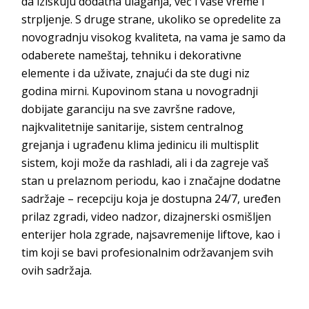
da iziskuju dodatna ulaganja, već i vaše vreme i
strpljenje. S druge strane, ukoliko se opredelite za
novogradnju visokog kvaliteta, na vama je samo da
odaberete nameštaj, tehniku i dekorativne
elemente i da uživate, znajući da ste dugi niz
godina mirni. Kupovinom stana u novogradnji
dobijate garanciju na sve završne radove,
najkvalitetnije sanitarije, sistem centralnog
grejanja i ugrađenu klima jedinicu ili multisplit
sistem, koji može da rashladi, ali i da zagreje vaš
stan u prelaznom periodu, kao i značajne dodatne
sadržaje – recepciju koja je dostupna 24/7, uređen
prilaz zgradi, video nadzor, dizajnerski osmišljen
enterijer hola zgrade, najsavremenije liftove, kao i
tim koji se bavi profesionalnim održavanjem svih
ovih sadržaja.