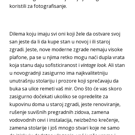
koristili za fotografisanje.
Dilema koju imaju svi oni koji žele da ostvare svoj
san jeste da li da kupe stan u novoj i ili staroj
zgradi. Jeste, nove moderne zgrade nemaju visoke
plafone, pa se u njima retko mogu naći dupla vrata
koja stanu daju sofisticiranost i
vintage look
. Ali stan
u novogradnji zasigurno ima najkvalitetniju
unutrašnju stolariju i prozore koji sprečavaju da
buka sa ulice remeti vaš mir. Ono što će vas skoro
zasigurno dočekati ukoliko se opredelite za
kupovinu doma u staroj zgradi, jeste renoviranje,
rušenje suvišnih pregradnih zidova, zamena
vodovodnih cevi i instalacija, neizbežno krečenje,
zamena stolarije i još mnogo stvari koje ne samo