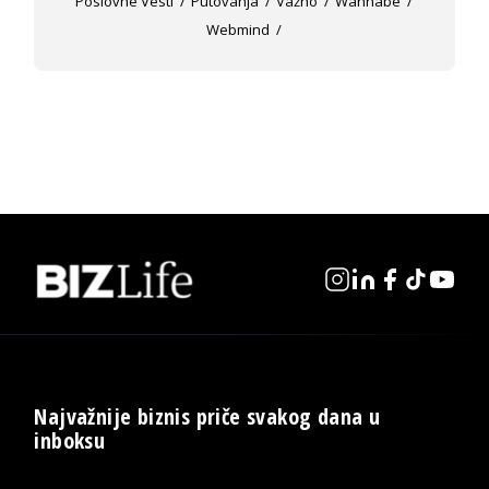
Poslovne Vesti
Putovanja
Važno
Wannabe
Webmind
Najvažnije biznis priče svakog dana u
inboksu