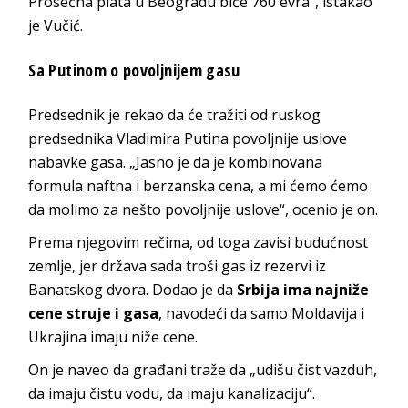
Prosečna plata u Beogradu biće 760 evra“, istakao
je Vučić.
Sa Putinom o povoljnijem gasu
Predsednik je rekao da će tražiti od ruskog
predsednika Vladimira Putina povoljnije uslove
nabavke gasa. „Jasno je da je kombinovana
formula naftna i berzanska cena, a mi ćemo ćemo
da molimo za nešto povoljnije uslove“, ocenio je on.
Prema njegovim rečima, od toga zavisi budućnost
zemlje, jer država sada troši gas iz rezervi iz
Banatskog dvora. Dodao je da
Srbija ima najniže
cene struje i gasa
, navodeći da samo Moldavija i
Ukrajina imaju niže cene.
On je naveo da građani traže da „udišu čist vazduh,
da imaju čistu vodu, da imaju kanalizaciju“.