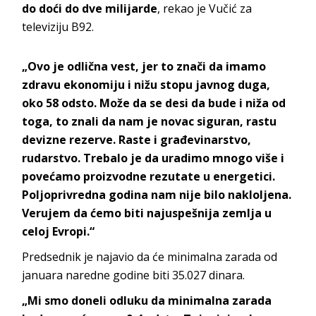
do doći do dve milijarde
, rekao je Vučić za
televiziju B92.
„Ovo je odlična vest, jer to znači da imamo
zdravu ekonomiju i nižu stopu javnog duga,
oko 58 odsto. Može da se desi da bude i niža od
toga, to znali da nam je novac siguran, rastu
devizne rezerve. Raste i građevinarstvo,
rudarstvo. Trebalo je da uradimo mnogo više i
povećamo proizvodne rezutate u energetici.
Poljoprivredna godina nam nije bilo nakloljena.
Verujem da ćemo biti najuspešnija zemlja u
celoj Evropi.“
Predsednik je najavio da će minimalna zarada od
januara naredne godine biti 35.027 dinara.
„Mi smo doneli odluku da minimalna zarada