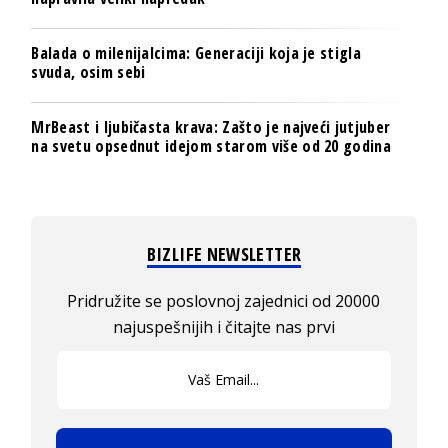
Balada o milenijalcima: Generaciji koja je stigla
svuda, osim sebi
MrBeast i ljubičasta krava: Zašto je najveći jutjuber
na svetu opsednut idejom starom više od 20 godina
BIZLIFE NEWSLETTER
Pridružite se poslovnoj zajednici od 20000
najuspešnijih i čitajte nas prvi