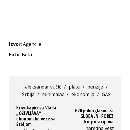
Izvor:
Agencije
Foto:
Beta
aleksandar vučić
/
plate
/
penzije
/
Srbija
/
minimalac
/
ekonomija
/
GAS
Krivokapićeva Vlada
G20 jednoglasno za
„OŽIVLJAVA“
GLOBALNI POREZ
ekonomske veze sa
korporacijama
Srbijom
naredna vest