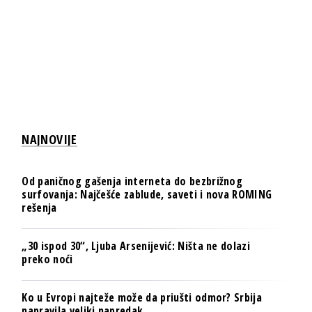
NAJNOVIJE
Od paničnog gašenja interneta do bezbrižnog
surfovanja: Najčešće zablude, saveti i nova ROMING
rešenja
„30 ispod 30“, Ljuba Arsenijević: Ništa ne dolazi
preko noći
Ko u Evropi najteže može da priušti odmor? Srbija
napravila veliki napredak