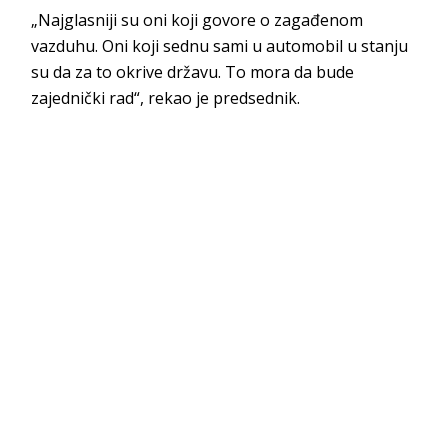
„Najglasniji su oni koji govore o zagađenom
vazduhu. Oni koji sednu sami u automobil u stanju
su da za to okrive državu. To mora da bude
zajednički rad“, rekao je predsednik.