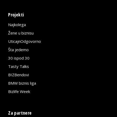
Projekti
Najkolega
Žene u biznisu
UticajnOdgovorno
Šta jedemo
30 ispod 30
Tasty Talks
BIZBendovi
BMW biznis liga
Bizlife Week
Za partnere