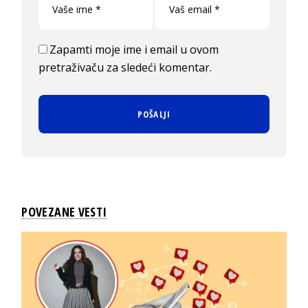
Zapamti moje ime i email u ovom
pretraživaču za sledeći komentar.
POVEZANE VESTI