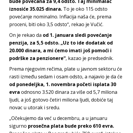
bude povećana za 9,4 odsto. Taj minimalac
iznosiće 35.025 dinara.
To je oko 115 odsto
povećanje nominalno. Inflacija naša će, prema
proceni, biti oko 3,5 odsto“, rekao je Vučić.
On je rekao da
od 1. januara sledi povećanje
penzija, za 5,5 odsto. „Uz to ide dodatak od
20.000 dinara, a mi ćemo imati još pomoći i
podrške za penzionere“
, kazao je predsednik.
Prema njegovim rečima, plate u javnom sektoru će
rasti između sedam i osam odsto, a najavio je da će
od ponedeljka, 1. novembra početi isplata 30
evra
odnosno 3.520 dinara za više od 5,7 miliona
ljudi, a još gotovo četiri miliona ljudi, dobiće taj
novac u utorak i sredu.
„Očekujemo da već u decembru, a u januaru
sigurno
prosečna plata bude preko 610 evra.