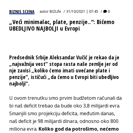
BIZNIS SCENA
autor
BIZLife
31/10/2021 | 07:45
0
„Veći minimalac, plate, penzije..“: Bićemo
UBEDLJIVO NAJBOLJI u Evropi
Predsednik Srbije Aleksandar Vučić je rekao da je
„najvažnija vest“ stopa rasta naše zemlje jer od
nje zavisi „koliko ćemo imati uvećane plate i
penzije“, ističući „da ćemo u Evropi biti ubedljivo
najbolji“.
U ovom trenutku smo prvim budžetom računali da
bi naš deficit trebao da bude oko 3,8 milijardi evra.
Smanjili smo projekciju deficita, međutim danas,
naš deficit je 98 milijardi dinara, odnosno oko 800
miliona evra.
Koliko god da potrošimo, nećemo