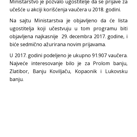
Ministarstvo je pozvalo ugostitelje da se prijave za
učešće u akciji korišćenja vaučera u 2018. godini.
Na sajtu Ministarstva je objavljeno da će lista
ugostitelja koji učestvuju u tom programu biti
objavljena najkasnije 29. decembra 2017. godine, i
biće sedmično ažurirana novim prijavama.
U 2017. godini podeljeno je ukupno 91.907 vaučera.
Najveće interesovanje bilo je za Prolom banju,
Zlatibor, Banju Koviljaču, Kopaonik i Lukovsku
banju.