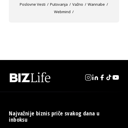
Poslovne Vesti
Putovanja
Važno
Wannabe
Webmind
Najvažnije biznis priče svakog dana u
inboksu