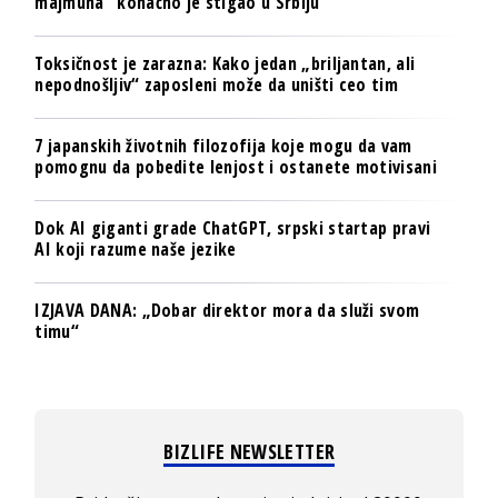
majmuna“ konačno je stigao u Srbiju
Toksičnost je zarazna: Kako jedan „briljantan, ali
nepodnošljiv“ zaposleni može da uništi ceo tim
7 japanskih životnih filozofija koje mogu da vam
pomognu da pobedite lenjost i ostanete motivisani
Dok AI giganti grade ChatGPT, srpski startap pravi
AI koji razume naše jezike
IZJAVA DANA: „Dobar direktor mora da služi svom
timu“
BIZLIFE NEWSLETTER