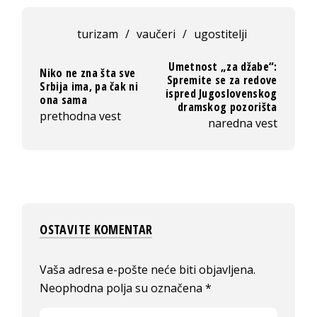
turizam
/
vaučeri
/
ugostitelji
Umetnost „za džabe“:
Niko ne zna šta sve
Spremite se za redove
Srbija ima, pa čak ni
ispred Jugoslovenskog
ona sama
dramskog pozorišta
prethodna vest
naredna vest
OSTAVITE KOMENTAR
Vaša adresa e-pošte neće biti objavljena.
Neophodna polja su označena
*