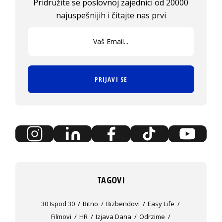
Pridružite se poslovnoj zajednici od 20000
najuspešnijih i čitajte nas prvi
PRIJAVI SE
TAGOVI
30 Ispod 30
Bitno
Bizbendovi
Easy Life
Filmovi
HR
Izjava Dana
Odrzime