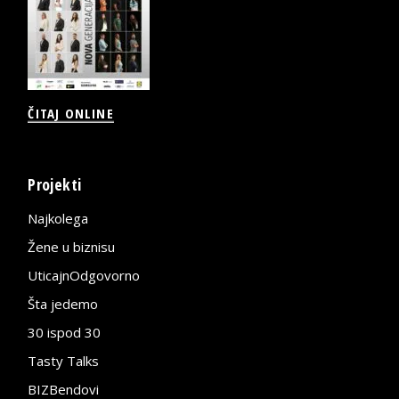
ČITAJ ONLINE
Projekti
Najkolega
Žene u biznisu
UticajnOdgovorno
Šta jedemo
30 ispod 30
Tasty Talks
BIZBendovi