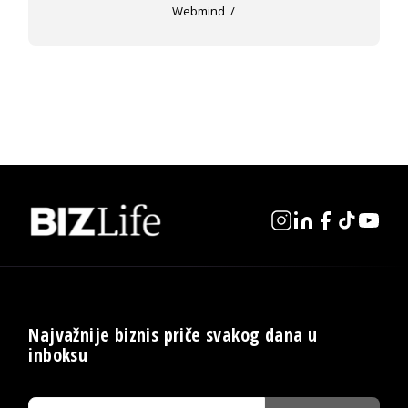
Webmind
Najvažnije biznis priče svakog dana u
inboksu