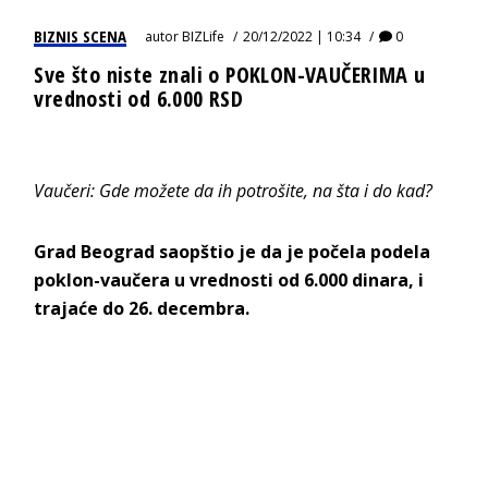
BIZNIS SCENA
autor
BIZLife
20/12/2022 | 10:34
0
Sve što niste znali o POKLON-VAUČERIMA u
vrednosti od 6.000 RSD
Vaučeri: Gde možete da ih potrošite, na šta i do kad?
Grad Beograd
saopštio je da je počela podela
poklon-vaučera
u vrednosti od 6.000 dinara, i
trajaće do 26. decembra.