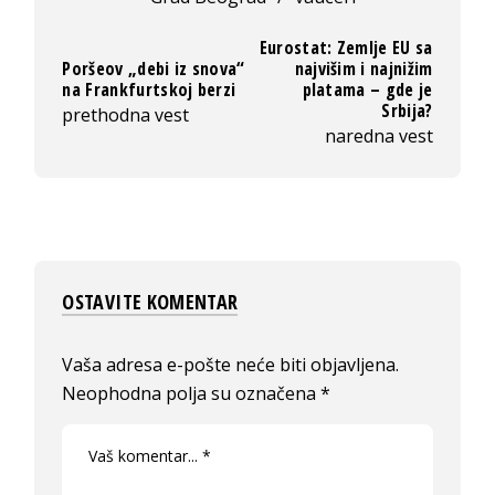
Eurostat: Zemlje EU sa
Poršeov „debi iz snova“
najvišim i najnižim
na Frankfurtskoj berzi
platama – gde je
Srbija?
prethodna vest
naredna vest
OSTAVITE KOMENTAR
Vaša adresa e-pošte neće biti objavljena.
Neophodna polja su označena
*