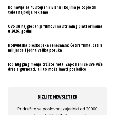
Ko navija za 40 stepeni? Biznisi kojima je toplotni
talas najbolja reklama
Ovo su najgledaniji filmovi na striming platformama
u 2026. godini
Holivudska bioskopska renesansa: Četiri filma, četiri
milijarde i jedna velika poruka
Job hugging menja tržište rada: Zaposleni se sve više
drže sigurnosti, ali to može imati posledice
BIZLIFE NEWSLETTER
Pridružite se poslovnoj zajednici od 20000