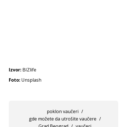
Izvor:
BIZlife
Foto:
Unsplash
poklon vaučeri
/
gde možete da utrošite vaučere
/
Grad Beograd
/
vaučeri