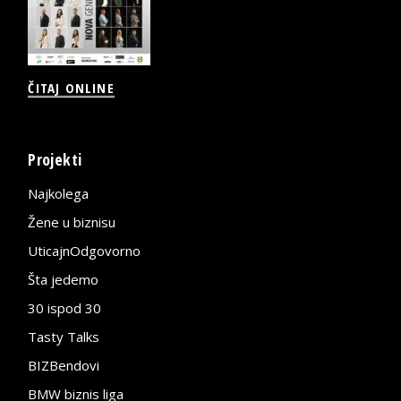
ČITAJ ONLINE
Projekti
Najkolega
Žene u biznisu
UticajnOdgovorno
Šta jedemo
30 ispod 30
Tasty Talks
BIZBendovi
BMW biznis liga