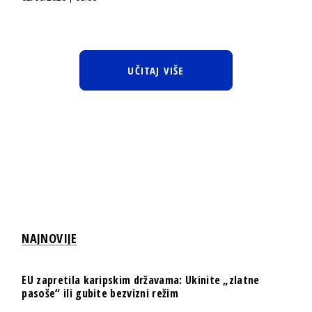
UČITAJ VIŠE
NAJNOVIJE
EU zapretila karipskim državama: Ukinite „zlatne
pasoše“ ili gubite bezvizni režim