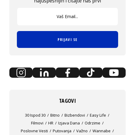
najuspešnijih i čitajte nas prvi
PRIJAVI SE
TAGOVI
30 Ispod 30
Bitno
Bizbendovi
Easy Life
Filmovi
HR
Izjava Dana
Odrzime
Poslovne Vesti
Putovanja
Važno
Wannabe